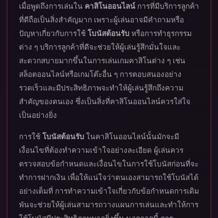
เมื่อพูดถึงการเล่นใน
คาสิโนออนไลน์
การที่มีบริการลูกค้า
ที่ดีถือเป็นสิ่งสำคัญมาก เพราะผู้เล่นอาจมีคำถามหรือ
ปัญหาเกี่ยวกับการใช้
โบนัสต้อนรับ
หรือการทำธุรกรรม
ต่าง ๆ บริการลูกค้าที่ดีจะช่วยให้ผู้เล่นรู้สึกมั่นใจและ
สะดวกสบายมากขึ้นในการเล่นเกมคาสิโนต่าง ๆ เช่น
สล็อตออนไลน์หรือเกมโต๊ะอื่น ๆ การตอบสนองอย่าง
รวดเร็วและมีประสิทธิภาพจะทำให้ผู้เล่นรู้สึกถึงความ
สำคัญของตนเอง ซึ่งเป็นสิ่งที่คาสิโนออนไลน์ควรใส่ใจ
เป็นอย่างยิ่ง
การใช้
โบนัสต้อนรับ
ในคาสิโนออนไลน์นั้นมักจะมี
เงื่อนไขที่ต้องทำความเข้าใจอย่างละเอียด ผู้เล่นควร
ตรวจสอบข้อกำหนดและเงื่อนไขในการใช้โบนัสก่อนที่จะ
ทำการฝากเงิน เพื่อให้แน่ใจว่าตนเองสามารถใช้โบนัสได้
อย่างเต็มที่ การทำความเข้าใจเกี่ยวกับข้อกำหนดการเดิม
พันจะช่วยให้ผู้เล่นสามารถวางแผนการเล่นและทำให้การ