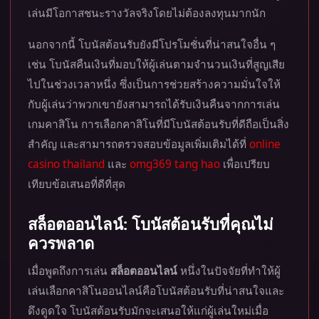
เล่นมีโอกาสชนะรางวัลจริงโดยไม่ต้องลงทุนมากนัก
นอกจากนี้ โบนัสต้อนรับยังมีโปรโมชั่นที่น่าสนใจอื่น ๆ
เช่น โบนัสคืนเงินที่มอบให้ผู้เล่นตามจำนวนเงินที่สูญเสีย
ไปในช่วงเวลาหนึ่ง ซึ่งเป็นการช่วยสร้างความมั่นใจให้
กับผู้เล่นว่าพวกเขายังสามารถได้รับเงินคืนจากการเล่น
เกมคาสิโน การเลือกคาสิโนที่มีโบนัสต้อนรับที่ดีถือเป็นสิ่ง
สำคัญ และสามารถตรวจสอบข้อมูลเพิ่มเติมได้ที่
online
casino thailand
และ
omg369 tang hao
เพื่อเปรียบ
เทียบข้อเสนอที่ดีที่สุด
สล็อตออนไลน์: โบนัสต้อนรับที่คุณไม่
ควรพลาด
เมื่อพูดถึงการเล่น
สล็อตออนไลน์
หนึ่งในปัจจัยที่ทำให้ผู้
เล่นเลือกคาสิโนออนไลน์คือโบนัสต้อนรับที่น่าสนใจและ
ดึงดูดใจ โบนัสต้อนรับมักจะเสนอให้แก่ผู้เล่นใหม่เมื่อ