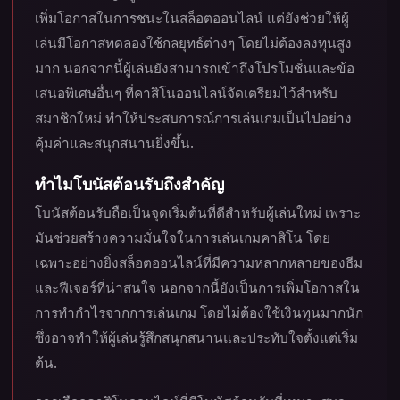
เพิ่มโอกาสในการชนะในสล็อตออนไลน์ แต่ยังช่วยให้ผู้
เล่นมีโอกาสทดลองใช้กลยุทธ์ต่างๆ โดยไม่ต้องลงทุนสูง
มาก นอกจากนี้ผู้เล่นยังสามารถเข้าถึงโปรโมชั่นและข้อ
เสนอพิเศษอื่นๆ ที่คาสิโนออนไลน์จัดเตรียมไว้สำหรับ
สมาชิกใหม่ ทำให้ประสบการณ์การเล่นเกมเป็นไปอย่าง
คุ้มค่าและสนุกสนานยิ่งขึ้น.
ทำไมโบนัสต้อนรับถึงสำคัญ
โบนัสต้อนรับถือเป็นจุดเริ่มต้นที่ดีสำหรับผู้เล่นใหม่ เพราะ
มันช่วยสร้างความมั่นใจในการเล่นเกมคาสิโน โดย
เฉพาะอย่างยิ่งสล็อตออนไลน์ที่มีความหลากหลายของธีม
และฟีเจอร์ที่น่าสนใจ นอกจากนี้ยังเป็นการเพิ่มโอกาสใน
การทำกำไรจากการเล่นเกม โดยไม่ต้องใช้เงินทุนมากนัก
ซึ่งอาจทำให้ผู้เล่นรู้สึกสนุกสนานและประทับใจตั้งแต่เริ่ม
ต้น.