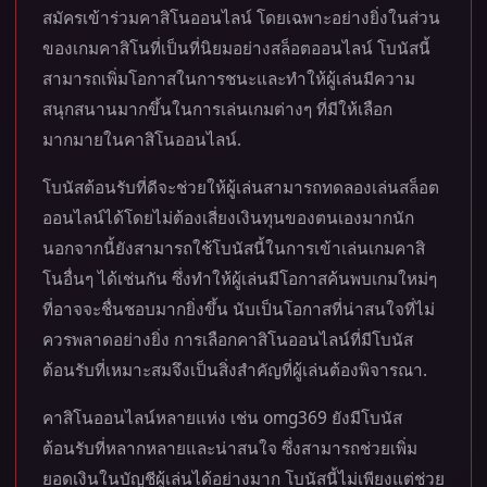
สมัครเข้าร่วมคาสิโนออนไลน์ โดยเฉพาะอย่างยิ่งในส่วน
ของเกมคาสิโนที่เป็นที่นิยมอย่างสล็อตออนไลน์ โบนัสนี้
สามารถเพิ่มโอกาสในการชนะและทำให้ผู้เล่นมีความ
สนุกสนานมากขึ้นในการเล่นเกมต่างๆ ที่มีให้เลือก
มากมายในคาสิโนออนไลน์.
โบนัสต้อนรับที่ดีจะช่วยให้ผู้เล่นสามารถทดลองเล่นสล็อต
ออนไลน์ได้โดยไม่ต้องเสี่ยงเงินทุนของตนเองมากนัก
นอกจากนี้ยังสามารถใช้โบนัสนี้ในการเข้าเล่นเกมคาสิ
โนอื่นๆ ได้เช่นกัน ซึ่งทำให้ผู้เล่นมีโอกาสค้นพบเกมใหม่ๆ
ที่อาจจะชื่นชอบมากยิ่งขึ้น นับเป็นโอกาสที่น่าสนใจที่ไม่
ควรพลาดอย่างยิ่ง การเลือกคาสิโนออนไลน์ที่มีโบนัส
ต้อนรับที่เหมาะสมจึงเป็นสิ่งสำคัญที่ผู้เล่นต้องพิจารณา.
คาสิโนออนไลน์หลายแห่ง เช่น omg369 ยังมีโบนัส
ต้อนรับที่หลากหลายและน่าสนใจ ซึ่งสามารถช่วยเพิ่ม
ยอดเงินในบัญชีผู้เล่นได้อย่างมาก โบนัสนี้ไม่เพียงแต่ช่วย