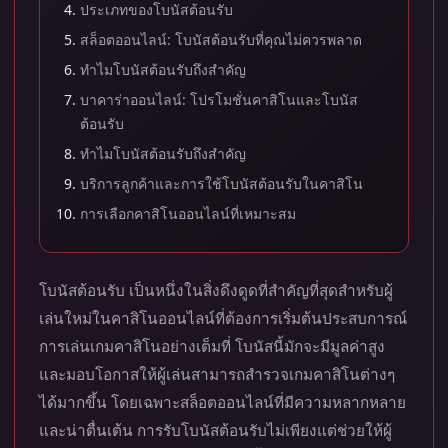
ประเภทของโบนัสต้อนรับ
สล็อตออนไลน์: โบนัสต้อนรับที่คุณไม่ควรพลาด
ทำไมโบนัสต้อนรับถึงสำคัญ
บาคาร่าออนไลน์: โปรโมชั่นคาสิโนและโบนัส
ต้อนรับ
ทำไมโบนัสต้อนรับถึงสำคัญ
บริการลูกค้าและการใช้โบนัสต้อนรับในคาสิโน
การเลือกคาสิโนออนไลน์ที่เหมาะสม
โบนัสต้อนรับ เป็นหนึ่งในสิ่งดึงดูดที่สำคัญที่สุดสำหรับผู้
เล่นใหม่ในคาสิโนออนไลน์ที่ต้องการเริ่มต้นประสบการณ์
การเล่นเกมคาสิโนอย่างเต็มที่ โบนัสนี้มักจะมีมูลค่าสูง
และมอบโอกาสให้ผู้เล่นสามารถสำรวจเกมคาสิโนต่างๆ
ได้มากขึ้น โดยเฉพาะสล็อตออนไลน์ที่มีความหลากหลาย
และน่าตื่นเต้น การรับโบนัสต้อนรับไม่เพียงแต่ช่วยให้ผู้