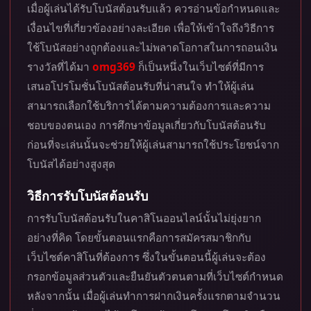
เมื่อผู้เล่นได้รับโบนัสต้อนรับแล้ว ควรอ่านข้อกำหนดและ
เงื่อนไขที่เกี่ยวข้องอย่างละเอียด เพื่อให้เข้าใจถึงวิธีการ
ใช้โบนัสอย่างถูกต้องและไม่พลาดโอกาสในการถอนเงิน
รางวัลที่ได้มา
omg369
ก็เป็นหนึ่งในเว็บไซต์ที่มีการ
เสนอโปรโมชั่นโบนัสต้อนรับที่น่าสนใจ ทำให้ผู้เล่น
สามารถเลือกใช้บริการได้ตามความต้องการและความ
ชอบของตนเอง การศึกษาข้อมูลเกี่ยวกับโบนัสต้อนรับ
ก่อนที่จะเล่นนั้นจะช่วยให้ผู้เล่นสามารถใช้ประโยชน์จาก
โบนัสได้อย่างสูงสุด
วิธีการรับโบนัสต้อนรับ
การรับโบนัสต้อนรับในคาสิโนออนไลน์นั้นไม่ยุ่งยาก
อย่างที่คิด โดยขั้นตอนแรกคือการสมัครสมาชิกกับ
เว็บไซต์คาสิโนที่ต้องการ ซึ่งในขั้นตอนนี้ผู้เล่นจะต้อง
กรอกข้อมูลส่วนตัวและยืนยันตัวตนตามที่เว็บไซต์กำหนด
หลังจากนั้น เมื่อผู้เล่นทำการฝากเงินครั้งแรกตามจำนวน