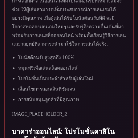
การเลือกคาสิโนออนไลน์ที่มีโบนัสต้อนรับที่เหมาะสมจะ
ช่วยให้ผู้เล่นสามารถเพิ่มประสบการณ์การเล่นเกมได้
อย่างมีคุณภาพ เมื่อผู้เล่นได้รับโบนัสต้อนรับที่ดี จะมี
โอกาสทดลองเล่นเกมใหม่ๆ และรับรู้ถึงความตื่นเต้นที่มา
พร้อมกับการเล่นสล็อตออนไลน์ พร้อมทั้งเรียนรู้วิธีการเล่น
และกลยุทธ์ที่สามารถนำมาใช้ในการเล่นได้จริง.
โบนัสต้อนรับสูงสุดถึง 100%
หมุนฟรีเพื่อเล่นสล็อตออนไลน์
โปรโมชั่นเป็นประจำสำหรับผู้เล่นใหม่
เงื่อนไขการถอนเงินที่ชัดเจน
การสนับสนุนลูกค้าที่มีคุณภาพ
IMAGE_PLACEHOLDER_2
บาคาร่าออนไลน์: โปรโมชั่นคาสิโน