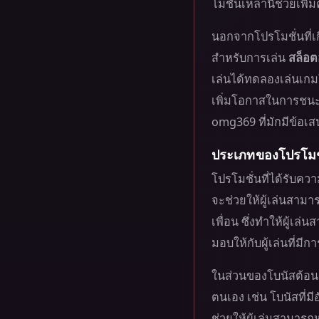
โมชั่นเหล่านี้ช่วยเพ
นอกจากโปรโมชั่นที่เ
สำหรับการเล่น
สล็อต
เล่นได้ทดลองเล่นเกม
เพิ่มโอกาสในการชนะ แ
omg369 ที่มักมีข้อเส
ประเภทของโปรโมชั
โปรโมชั่นที่ได้รับคว
จะช่วยให้ผู้เล่นสามา
เพื่อน ซึ่งทำให้ผู้เล
มอบให้กับผู้เล่นที่มี
ในส่วนของโบนัสต้อนร
ตนเอง เช่น โบนัสที่ม
ช่วยให้ผู้เล่นสามารถ