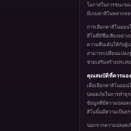
โอกาสในการชนะของผู้เ
มีเกมคาสิโนหลากหลายใ
การเลือกคาสิโนออนไล
สิโนที่มีชื่อเสียงอ
ความตื่นเต้นให้กับผู้เ
สามารถเปลี่ยนแปลงรู
ช่วยเสริมสร้างประสบกา
คุณสมบัติที่ควรม
เมื่อเลือกคาสิโนออน
ปลอดภัยในการทำธุรกร
ข้อมูลที่มีความปลอดภั
สิโนนั้นมีความเป็นธ
นอกจากความปลอดภัย