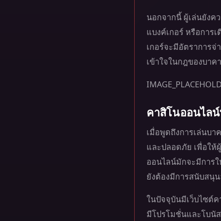
นอกจากนี้ ผู้เล่นยังค
แบงค์เกอร์ หรือการเ
เกอร์จะมีอัตราการจ่
เข้าใจในกฎของบาคาร่
IMAGE_PLACEHOLD
คาสิโนออนไลน์ท
เมื่อพูดถึงการเล่นบาค
และปลอดภัย เพื่อให้ผ
ออนไลน์มักจะมีการใ
ยังต้องมีการสนับสนุนล
ในปัจจุบันมีเว็บไซต
มีโปรโมชั่นและโบนัส