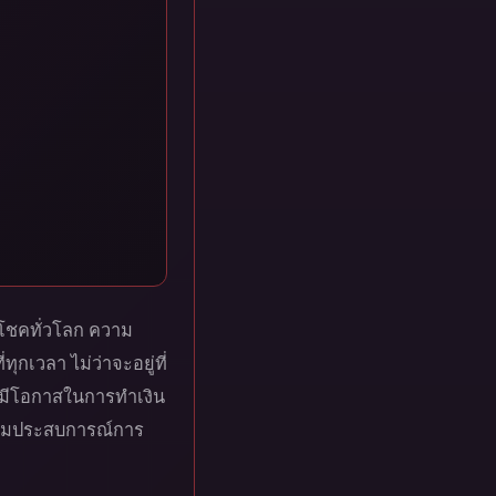
งโชคทั่วโลก ความ
กเวลา ไม่ว่าจะอยู่ที่
งมีโอกาสในการทำเงิน
เพิ่มประสบการณ์การ