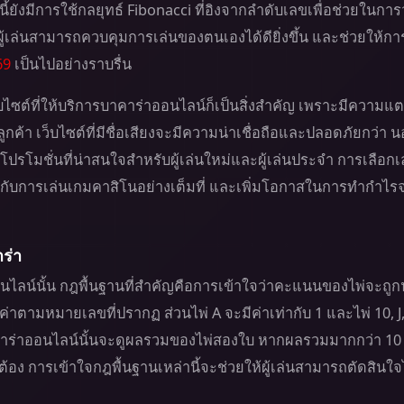
ี้ยังมีการใช้กลยุทธ์ Fibonacci ที่อิงจากลำดับเลขเพื่อช่วยในการ
ห้ผู้เล่นสามารถควบคุมการเล่นของตนเองได้ดียิ่งขึ้น และช่วยให้ก
69
เป็นไปอย่างราบรื่น
ว็บไซต์ที่ให้บริการบาคาร่าออนไลน์ก็เป็นสิ่งสำคัญ เพราะมีความแ
กค้า เว็บไซต์ที่มีชื่อเสียงจะมีความน่าเชื่อถือและปลอดภัยกว่า น
รโมชั่นที่น่าสนใจสำหรับผู้เล่นใหม่และผู้เล่นประจำ การเลือกเล่
นกับการเล่นเกมคาสิโนอย่างเต็มที่ และเพิ่มโอกาสในการทำกำไ
ร่า
ลน์นั้น กฎพื้นฐานที่สำคัญคือการเข้าใจว่าคะแนนของไพ่จะถูกนับ
่าตามหมายเลขที่ปรากฏ ส่วนไพ่ A จะมีค่าเท่ากับ 1 และไพ่ 10, J, Q
ร่าออนไลน์นั้นจะดูผลรวมของไพ่สองใบ หากผลรวมมากกว่า 10 
ูกต้อง การเข้าใจกฎพื้นฐานเหล่านี้จะช่วยให้ผู้เล่นสามารถตัดสินใจ