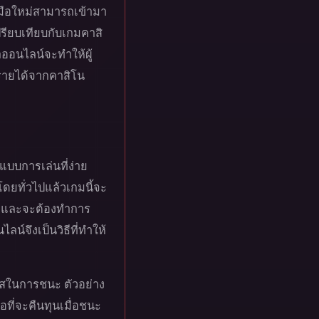
่นมือใหม่สามารถเข้ามา
เปรียบเทียบกับเกมคาสิ
าออนไลน์จะทำให้ผู้
รายได้จากคาสิโน
แบบการเล่นที่ง่าย
 โดยทั่วไปแล้วเกมนี้จะ
งใบ และจะต้องทำการ
ลน์จึงเป็นวิธีที่ทำให้
อกาสในการชนะ ตัวอย่าง
ื่อที่จะคืนทุนเมื่อชนะ