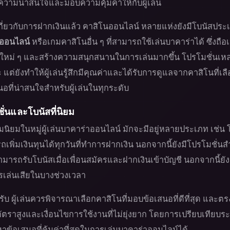
ิ่มความน่าสนใจและมอบความคุ้มค่าให้กับผู้เล่น
กี่ยวกับการฝากเงินแล้ว คาสิโนออนไลน์ หลายแห่งยังมีโบนัสประเภ
ออนไลน์
หรือเกมคาสิโนอื่น ๆ ที่สามารถใช้เล่นบาคาร่าได้ ซึ่งถือเ
ใหม่ ๆ และสร้างความสนุกสนานในการเล่นมากขึ้น โปรโมชั่นเหล่าน
ต่ยังทำให้ผู้เล่นรู้สึกมีคุณค่าและได้รับการดูแลจากคาสิโนที่เลื
นอที่น่าสนใจสำหรับผู้เล่นในทุกระดับ
่นและโบนัสที่นิยม
ามนิยมในหมู่ผู้เล่นบาคาร่าออนไลน์ มักจะมีอยู่หลายประเภท เช่น โ
รถเพิ่มเงินทุนได้ทุกวันที่ทำการฝากเงิน นอกจากนี้ยังมีโปรโมชั
่นสามารถรับโบนัสเมื่อเพื่อนสมัครและฝากเงินเข้าบัญชี นอกจากนี้ยังม
การเล่นเสียในบางช่วงเวลา
ับ ผู้เล่นควรพิจารณาเลือกคาสิโนที่มอบข้อเสนอที่ดีที่สุด และ
ีอัตราสูงและเงื่อนไขการใช้งานที่ไม่ยุ่งยาก โดยการเปรียบเทียบร
หาข้อเสนอที่คุ้มค่าที่สุดในการเล่นบาคาร่าออนไลน์ได้