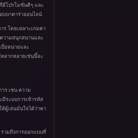
ี่มีโปรโมชั่นดีๆ และ
่นชอบบาคาร่าออนไลน์
ริการ โดยเฉพาะเกมคา
ร้างความสนุกสนานและ
กเบื่อหน่ายและ
่หลากหลายเช่นนี้จะ
การ เช่น ความ
ะมีระบบการเข้ารหัส
้ผู้เล่นมั่นใจได้ว่าคา
รวมถึงการออกแบบที่