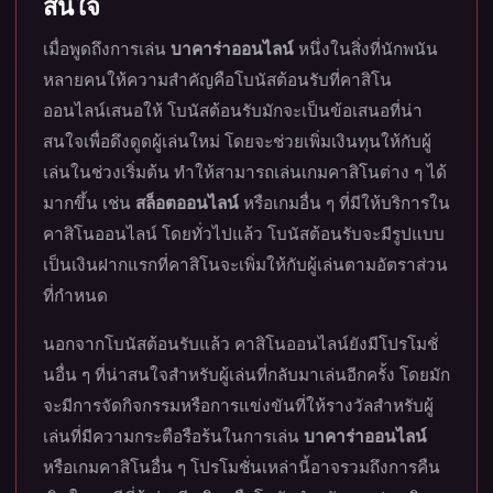
สนใจ
เมื่อพูดถึงการเล่น
บาคาร่าออนไลน์
หนึ่งในสิ่งที่นักพนัน
หลายคนให้ความสำคัญคือโบนัสต้อนรับที่คาสิโน
ออนไลน์เสนอให้ โบนัสต้อนรับมักจะเป็นข้อเสนอที่น่า
สนใจเพื่อดึงดูดผู้เล่นใหม่ โดยจะช่วยเพิ่มเงินทุนให้กับผู้
เล่นในช่วงเริ่มต้น ทำให้สามารถเล่นเกมคาสิโนต่าง ๆ ได้
มากขึ้น เช่น
สล็อตออนไลน์
หรือเกมอื่น ๆ ที่มีให้บริการใน
คาสิโนออนไลน์ โดยทั่วไปแล้ว โบนัสต้อนรับจะมีรูปแบบ
เป็นเงินฝากแรกที่คาสิโนจะเพิ่มให้กับผู้เล่นตามอัตราส่วน
ที่กำหนด
นอกจากโบนัสต้อนรับแล้ว คาสิโนออนไลน์ยังมีโปรโมชั่
นอื่น ๆ ที่น่าสนใจสำหรับผู้เล่นที่กลับมาเล่นอีกครั้ง โดยมัก
จะมีการจัดกิจกรรมหรือการแข่งขันที่ให้รางวัลสำหรับผู้
เล่นที่มีความกระตือรือร้นในการเล่น
บาคาร่าออนไลน์
หรือเกมคาสิโนอื่น ๆ โปรโมชั่นเหล่านี้อาจรวมถึงการคืน