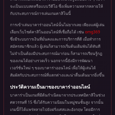
จะเป็นแบบสดหรือแบบวีดีโอ ซึ่งเพิ่มความหลากหลายให้
กับประสบการณ์การเล่นเกมคาสิโนนี้
การเข้าเล่นบาคาร่าออนไลน์นั้นไม่ยากเลย เพียงแค่ผู้เล่น
เลือกเว็บไซต์คาสิโนออนไลน์ที่เชื่อถือได้ เช่น
omg369
ซึ่งมีระบบการเงินที่มั่นคงและการบริการที่ดี เมื่อทำการ
สมัครสมาชิกแล้ว ผู้เล่นก็สามารถเริ่มต้นเดิมพันได้ทันที
ไม่จำเป็นต้องมีประสบการณ์มาก่อน ก็สามารถเรียนรู้กฎ
ของเกมได้อย่างรวดเร็ว นอกจากนี้ยังมีการพัฒนา
เวอร์ชั่นใหม่ ๆ ของบาคาร่าออนไลน์ เพื่อให้ผู้เล่นได้
สัมผัสกับประสบการณ์ที่แตกต่างและน่าตื่นเต้นมากยิ่งขึ้น
ประวัติความเป็นมาของบาคาร่าออนไลน์
บาคาร่าเป็นเกมที่มีต้นกำเนิดมาจากประเทศอิตาลีในช่วง
ศตวรรษที่ 15 ซึ่งได้รับความนิยมในหมู่ชนชั้นสูง จากนั้น
เกมนี้ก็ได้แพร่หลายไปยังฝรั่งเศสและอังกฤษ โดยมีการ