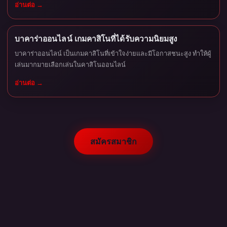
อ่านต่อ →
บาคาร่าออนไลน์ เกมคาสิโนที่ได้รับความนิยมสูง
บาคาร่าออนไลน์ เป็นเกมคาสิโนที่เข้าใจง่ายและมีโอกาสชนะสูง ทำให้ผู้
เล่นมากมายเลือกเล่นในคาสิโนออนไลน์
อ่านต่อ →
สมัครสมาชิก