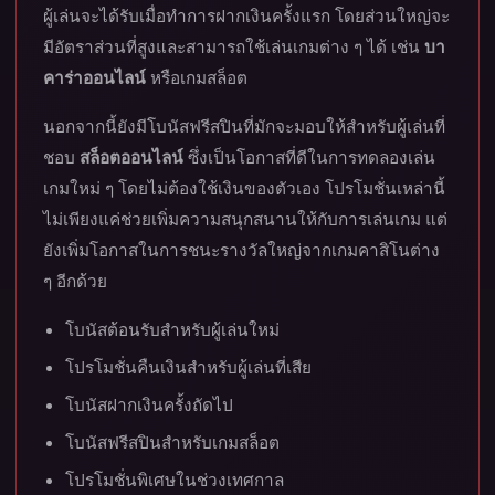
ผู้เล่นจะได้รับเมื่อทำการฝากเงินครั้งแรก โดยส่วนใหญ่จะ
มีอัตราส่วนที่สูงและสามารถใช้เล่นเกมต่าง ๆ ได้ เช่น
บา
คาร่าออนไลน์
หรือเกมสล็อต
นอกจากนี้ยังมีโบนัสฟรีสปินที่มักจะมอบให้สำหรับผู้เล่นที่
ชอบ
สล็อตออนไลน์
ซึ่งเป็นโอกาสที่ดีในการทดลองเล่น
เกมใหม่ ๆ โดยไม่ต้องใช้เงินของตัวเอง โปรโมชั่นเหล่านี้
ไม่เพียงแค่ช่วยเพิ่มความสนุกสนานให้กับการเล่นเกม แต่
ยังเพิ่มโอกาสในการชนะรางวัลใหญ่จากเกมคาสิโนต่าง
ๆ อีกด้วย
โบนัสต้อนรับสำหรับผู้เล่นใหม่
โปรโมชั่นคืนเงินสำหรับผู้เล่นที่เสีย
โบนัสฝากเงินครั้งถัดไป
โบนัสฟรีสปินสำหรับเกมสล็อต
โปรโมชั่นพิเศษในช่วงเทศกาล