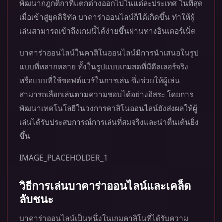
พัฒนากฎกติกาที่แตกต่างออกไปในแต่ละประเทศ ในที่สุด
เมื่อเข้าสู่ยุคดิจิทัล บาคาร่าออนไลน์ก็ได้เกิดขึ้น ทำให้ผู้
เล่นสามารถเข้าถึงเกมนี้ได้ง่ายขึ้นผ่านทางอินเตอร์เน็ต
บาคาร่าออนไลน์ในคาสิโนออนไลน์มีการนำเสนอในรูป
แบบที่หลากหลาย ทั้งในรูปแบบเกมสดที่มีดีลเลอร์จริง
หรือแบบที่ใช้ซอฟต์แวร์ในการเล่น ซึ่งช่วยให้ผู้เล่น
สามารถเลือกเล่นตามความชอบได้อย่างอิสระ โดยการ
พัฒนาเทคโนโลยีในวงการคาสิโนออนไลน์ยังส่งผลให้ผู้
เล่นได้รับประสบการณ์การเล่นที่สมจริงและน่าตื่นเต้นยิ่ง
ขึ้น
IMAGE_PLACEHOLDER_1
วิธีการเล่นบาคาร่าออนไลน์และเคล็ด
ลับชนะ
บาคาร่าออนไลน์เป็นหนึ่งในเกมคาสิโนที่ได้รับความ