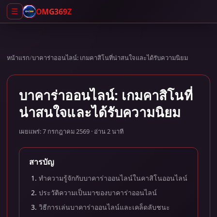
☰
OMG369Z
หน้าแรก
/
บาคาร่าออนไลน์: เกมคาสิโนที่น่าสนใจและได้รับความนิยม
บาคาร่าออนไลน์: เกมคาสิโนที่
น่าสนใจและได้รับความนิยม
เผยแพร่: 7 กรกฎาคม 2569
· อ่าน 2 นาที
สารบัญ
ทำความรู้จักกับบาคาร่าออนไลน์ในคาสิโนออนไลน์
ประวัติความเป็นมาของบาคาร่าออนไลน์
วิธีการเล่นบาคาร่าออนไลน์และเคล็ดลับชนะ