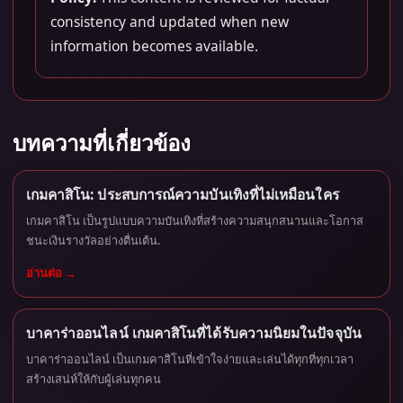
consistency and updated when new
information becomes available.
บทความที่เกี่ยวข้อง
เกมคาสิโน: ประสบการณ์ความบันเทิงที่ไม่เหมือนใคร
เกมคาสิโน เป็นรูปแบบความบันเทิงที่สร้างความสนุกสนานและโอกาส
ชนะเงินรางวัลอย่างตื่นเต้น.
อ่านต่อ →
บาคาร่าออนไลน์ เกมคาสิโนที่ได้รับความนิยมในปัจจุบัน
บาคาร่าออนไลน์ เป็นเกมคาสิโนที่เข้าใจง่ายและเล่นได้ทุกที่ทุกเวลา
สร้างเสน่ห์ให้กับผู้เล่นทุกคน