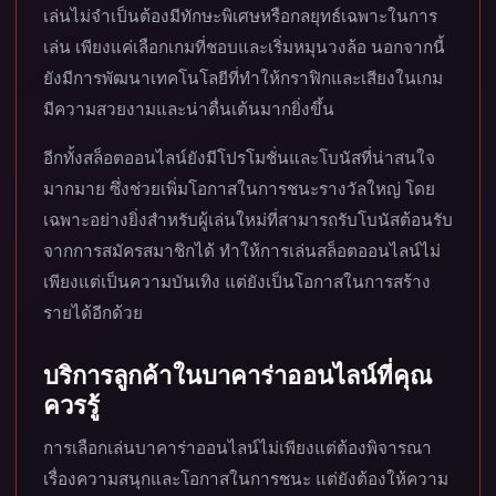
เล่นไม่จำเป็นต้องมีทักษะพิเศษหรือกลยุทธ์เฉพาะในการ
เล่น เพียงแค่เลือกเกมที่ชอบและเริ่มหมุนวงล้อ นอกจากนี้
ยังมีการพัฒนาเทคโนโลยีที่ทำให้กราฟิกและเสียงในเกม
มีความสวยงามและน่าตื่นเต้นมากยิ่งขึ้น
อีกทั้งสล็อตออนไลน์ยังมีโปรโมชั่นและโบนัสที่น่าสนใจ
มากมาย ซึ่งช่วยเพิ่มโอกาสในการชนะรางวัลใหญ่ โดย
เฉพาะอย่างยิ่งสำหรับผู้เล่นใหม่ที่สามารถรับโบนัสต้อนรับ
จากการสมัครสมาชิกได้ ทำให้การเล่นสล็อตออนไลน์ไม่
เพียงแต่เป็นความบันเทิง แต่ยังเป็นโอกาสในการสร้าง
รายได้อีกด้วย
บริการลูกค้าในบาคาร่าออนไลน์ที่คุณ
ควรรู้
การเลือกเล่นบาคาร่าออนไลน์ไม่เพียงแต่ต้องพิจารณา
เรื่องความสนุกและโอกาสในการชนะ แต่ยังต้องให้ความ