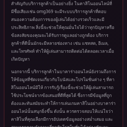
สำคัญกับบริการลูกค้าเป็นอย่างยิ่ง ในคาสิโนออนไลน์ที่
มีชื่อเสียงเช่น omg369 จะมีระบบบริการลูกค้าที่ตอบ
สนองความต้องการของผู้เล่นได้อย่างรวดเร็วและมี
ประสิทธิภาพ สิ่งนี้จะช่วยให้คุณมั่นใจได้ว่าทุกปัญหาหรือ
ข้อสงสัยของคุณจะได้รับการดูแลอย่างถูกต้อง บริการ
ลูกค้าที่ดีนั้นมักจะมีหลายช่องทาง เช่น แชทสด, อีเมล,
และโทรศัพท์ ทำให้ผู้เล่นสามารถติดต่อได้ตลอดเวลาเมื่อ
เกิดปัญหา
นอกจากนี้ บริการลูกค้าในบาคาร่าออนไลน์ยังรวมถึงการ
ให้ข้อมูลที่ชัดเจนเกี่ยวกับโบนัสและโปรโมชั่นต่าง ๆ ที่คา
สิโนออนไลน์มีให้ การรับรู้เรื่องนี้จะช่วยให้ผู้เล่นสามารถ
ใช้ประโยชน์จากข้อเสนอที่ดีที่สุดได้ ซึ่งการมีข้อมูลที่ถูก
ต้องและทันสมัยจะทำให้การเล่นเกมคาสิโนอย่างบาคาร่า
ออนไลน์นั้นสนุกยิ่งขึ้น ดังนั้น ควรตรวจสอบให้แน่ใจว่า
คาสิโนที่คุณเลือกมีการอัปเดตข้อมูลอย่างสม่ำเสมอ และ