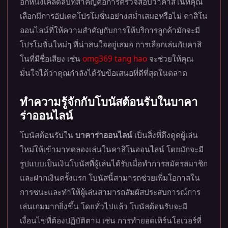
อีกหนึ่งเคล็ดลับที่สำคัญคือการตรวจสอบว่าคาสิโนที่คุณ
เลือกมีการอัปเดตโปรโมชั่นอย่างสม่ำเสมอหรือไม่ คาสิโน
ออนไลน์ที่ให้ความสำคัญกับการให้บริการลูกค้ามักจะมี
โปรโมชั่นใหม่ๆ ที่น่าสนใจอยู่เสมอ การเลือกเล่นกับคาสิ
โนที่มีชื่อเสียง เช่น
omg369 tang hao
จะช่วยให้คุณ
มั่นใจได้ว่าคุณกำลังได้รับข้อเสนอที่ดีที่สุดในตลาด
ทำความรู้จักกับโบนัสต้อนรับในบาคา
ร่าออนไลน์
โบนัสต้อนรับใน
บาคาร่าออนไลน์
เป็นสิ่งที่ดึงดูดผู้เล่น
ใหม่ให้เข้ามาทดลองเล่นในคาสิโนออนไลน์ โดยมักจะมี
รูปแบบเป็นเงินโบนัสที่ผู้เล่นได้รับเมื่อทำการสมัครสมาชิก
และฝากเงินครั้งแรก โบนัสนี้สามารถช่วยเพิ่มโอกาสใน
การชนะและทำให้ผู้เล่นสามารถสัมผัสประสบการณ์การ
เล่นเกมมากยิ่งขึ้น โดยทั่วไปแล้ว โบนัสต้อนรับจะมี
เงื่อนไขที่ต้องปฏิบัติตาม เช่น การทำยอดเทิร์นโอเวอร์ที่