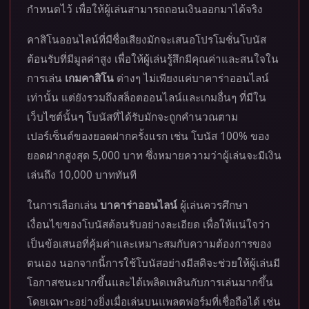
กำหนดไว้ เพื่อให้ผู้เล่นสามารถถอนเงินออกมาได้จริง
คาสิโนออนไลน์ที่มีชื่อเสียงมักจะเสนอโปรโมชั่นโบนัส
ต้อนรับที่มีมูลค่าสูง เพื่อให้ผู้เล่นรู้สึกมีคุณค่าและสนใจใน
การเล่น
เกมคาสิโน
ต่างๆ ไม่เพียงแค่บาคาร่าออนไลน์
เท่านั้น แต่ยังรวมถึงสล็อตออนไลน์และเกมอื่นๆ ที่มีใน
เว็บไซต์นั้นๆ โบนัสที่ได้รับมักจะถูกคำนวณตาม
เปอร์เซ็นต์ของยอดฝากครั้งแรก เช่น โบนัส 100% ของ
ยอดฝากสูงสุด 5,000 บาท ซึ่งหมายความว่าผู้เล่นจะมีเงิน
เล่นถึง 10,000 บาททันที
ในการเลือกเล่น
บาคาร่าออนไลน์
ผู้เล่นควรศึกษา
เงื่อนไขของโบนัสต้อนรับอย่างละเอียด เพื่อให้แน่ใจว่า
เป็นข้อเสนอที่คุ้มค่าและเหมาะสมกับความต้องการของ
ตนเอง นอกจากนี้การใช้โบนัสอย่างมีสติจะช่วยให้ผู้เล่นมี
โอกาสชนะมากขึ้นและได้เพลิดเพลินกับการเล่นมากขึ้น
โดยเฉพาะอย่างยิ่งเมื่อเล่นบนแพลตฟอร์มที่เชื่อถือได้ เช่น