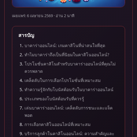
เผยแพร่: 6 เมษายน 2569
· อ่าน 2 นาที
สารบัญ
บาคาร่าออนไลน์: เกมคาสิโนที่น่าสนใจที่สุด
ทำไมบาคาร่าถึงเป็นที่นิยมในคาสิโนออนไลน์?
โปรโมชั่นคาสิโนสำหรับบาคาร่าออนไลน์ที่คุณไม่
ควรพลาด
เคล็ดลับในการเลือกโปรโมชั่นที่เหมาะสม
ทำความรู้จักกับโบนัสต้อนรับในบาคาร่าออนไลน์
ประเภทของโบนัสต้อนรับที่ควรรู้
เล่นบาคาร่าออนไลน์: เคล็ดลับการชนะและแจ็ค
พอต
การเลือกคาสิโนออนไลน์ที่เหมาะสม
บริการลูกค้าในคาสิโนออนไลน์: ความสำคัญและ