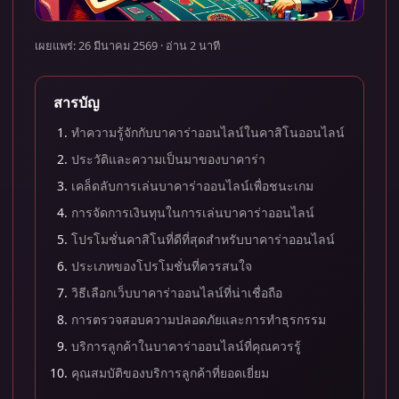
เผยแพร่: 26 มีนาคม 2569
· อ่าน 2 นาที
สารบัญ
ทำความรู้จักกับบาคาร่าออนไลน์ในคาสิโนออนไลน์
ประวัติและความเป็นมาของบาคาร่า
เคล็ดลับการเล่นบาคาร่าออนไลน์เพื่อชนะเกม
การจัดการเงินทุนในการเล่นบาคาร่าออนไลน์
โปรโมชั่นคาสิโนที่ดีที่สุดสำหรับบาคาร่าออนไลน์
ประเภทของโปรโมชั่นที่ควรสนใจ
วิธีเลือกเว็บบาคาร่าออนไลน์ที่น่าเชื่อถือ
การตรวจสอบความปลอดภัยและการทำธุรกรรม
บริการลูกค้าในบาคาร่าออนไลน์ที่คุณควรรู้
คุณสมบัติของบริการลูกค้าที่ยอดเยี่ยม