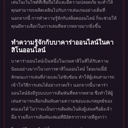
เล่นในเว็บไซต์ที่เชื่อถือได้และมีความปลอดภัย จะทำให้
คุณสามารถเพลิดเพลินไปกับการเล่นเกมอย่างเต็มที่
นอกจากนี้ การทำความรู้จักกับสล็อตออนไลน์ ก็จะช่วยให้
คุณมีทางเลือกในการเล่นที่หลากหลายมากยิ่งขึ้น
ทำความรู้จักกับบาคาร่าออนไลน์ในคา
สิโนออนไลน์
บาคาร่าออนไลน์เป็นหนึ่งในเกมคาสิโนที่ได้รับความ
นิยมอย่างมากในวงการคาสิโนออนไลน์ โดยเกมนี้มี
ลักษณะการเล่นที่ง่ายและไม่ซับซ้อน ทำให้ผู้เล่นสามารถ
เข้าใจวิธีการเล่นได้อย่างรวดเร็ว นอกจากนี้บาคาร่า
ออนไลน์ยังมีรูปแบบการเดิมพันที่หลากหลาย ซึ่งทำให้ผู้
เล่นสามารถเลือกเดิมพันตามความชอบและกลยุทธ์ของ
ตนเองได้ ไม่ว่าจะเป็นการเดิมพันในฝั่งผู้เล่นหรือฝั่งเจ้า
มือ รวมถึงการเดิมพันเสมอที่มีอัตราการจ่ายที่สูงกว่า