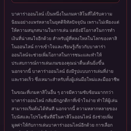
บาคาร่าออนไลน์ เป็นหนึ่งในเกมคาสิโนที่ได้รับความ
นิยมอย่างแพร่หลายในยุคดิจิทัลปัจจุบัน เพราะไม่เพียงแต่
ให้ความสนุกสนานในการเล่น แต่ยังมีโอกาสในการทำ
เงินที่น่าสนใจอีกด้วย สำหรับผู้ที่หลงใหลในโลกของคาสิ
โนออนไลน์ การเข้าใจและเรียนรู้เกี่ยวกับบาคาร่า
ออนไลน์จะช่วยเพิ่มโอกาสในการชนะและทำให้
ประสบการณ์การเล่นเกมของคุณน่าตื่นเต้นยิ่งขึ้น
นอกจากนี้ บาคาร่าออนไลน์ ยังมีรูปแบบการเล่นที่ง่าย
และรวดเร็ว ซึ่งเหมาะสำหรับทั้งผู้เล่นมือใหม่และมืออาชีพ
ในขณะที่เกมคาสิโนอื่น ๆ อาจมีความซับซ้อนมากกว่า
บาคาร่าออนไลน์ กลับมีกฎกติกาที่เข้าใจง่าย ทำให้ผู้เล่น
สามารถเริ่มต้นได้ทันที นอกจากนี้ ความหลากหลายของ
โบนัสและโปรโมชั่นที่มีในคาสิโนออนไลน์ ยังช่วยเพิ่ม
มูลค่าให้กับการเล่นบาคาร่าออนไลน์อีกด้วย การเลือก