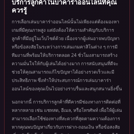
บริการลูกค้าในบาคาร่าออนไลน์ที่คุณ
ควรรู้
การเลือกเล่นบาคาร่าออนไลน์นั้นไม่เพียงแต่ต้องมองหา
เกมที่มีคุณภาพสูง แต่ยังต้องให้ความสำคัญกับบริการ
ลูกค้าที่มีอยู่ในเว็บไซต์ด้วย เนื่องจากผู้เล่นอาจพบปัญหา
หรือข้อสงสัยในระหว่างการเล่นเกมคาสิโนต่าง ๆ การมี
ทีมงานที่พร้อมให้บริการตลอด 24 ชั่วโมงสามารถสร้าง
ความมั่นใจให้กับผู้เล่นได้อย่างมาก การสนับสนุนที่ดีจะ
ช่วยให้คุณสามารถแก้ไขปัญหาได้อย่างรวดเร็วและมี
ประสิทธิภาพ ซึ่งทำให้ประสบการณ์การเล่นบาคาร่า
ออนไลน์ของคุณเป็นไปอย่างราบรื่นและสนุกสนานยิ่งขึ้น
นอกจากนี้ การบริการลูกค้าที่ดีควรมีช่องทางการติดต่อที่
หลากหลาย เช่น แชทสด, อีเมล, หรือโทรศัพท์ เพื่อให้ผู้เล่น
สามารถเลือกใช้ช่องทางที่สะดวกที่สุดตามความต้องการ
หากคุณพบปัญหาเกี่ยวกับการฝาก-ถอนเงิน หรือข้อสงสัย