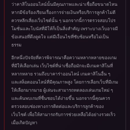
ว่าคาสิโนออนไลน์นั้นมีคุณภาพและน่าเชื่อถือขนาดไหน
หากมีข้อร้องเรียนเรื่องการจ่ายเงินหรือบริการลูกค้าไม่ดี
ควรหลีกเลี่ยงเว็บไซต์นั้น ๆ นอกจากนี้การตรวจสอบโปร
โมชั่นและโบนัสที่มีให้ก็เป็นสิ่งสำคัญ เพราะบางเว็บอาจมี
ข้อเสนอที่ดึงดูดใจ แต่มีเงื่อนไขที่ซับซ้อนหรือไม่เป็น
ธรรม
อีกหนึ่งปัจจัยที่ควรพิจารณาคือความหลากหลายของเกม
ที่มีให้เลือกเล่น เว็บไซต์ที่น่าเชื่อถือมักจะมีเกมคาสิโนที่
หลากหลาย รวมถึงบาคาร่าออนไลน์ เกมคาสิโนอื่น ๆ
และสล็อตออนไลน์ที่มีคุณภาพสูง โดยการเลือกเว็บที่มีเกม
ให้เลือกมากมาย ผู้เล่นจะสามารถทดลองเล่นเกมใหม่ ๆ
และค้นพบเกมที่ชื่นชอบได้ง่ายขึ้น นอกจากนี้คุณควร
ตรวจสอบช่องทางการติดต่อและบริการลูกค้าของ
เว็บไซต์ เพื่อให้สามารถรับการช่วยเหลือได้อย่างรวดเร็ว
เมื่อเกิดปัญหา