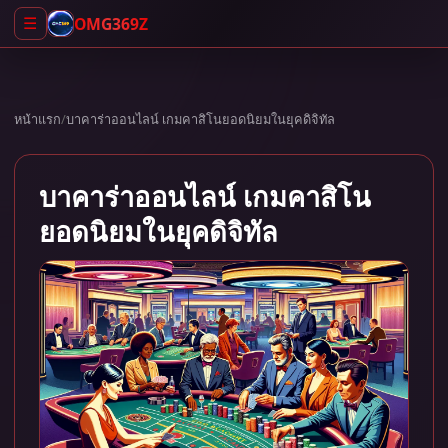
☰
OMG369Z
หน้าแรก
/
บาคาร่าออนไลน์ เกมคาสิโนยอดนิยมในยุคดิจิทัล
บาคาร่าออนไลน์ เกมคาสิโน
ยอดนิยมในยุคดิจิทัล