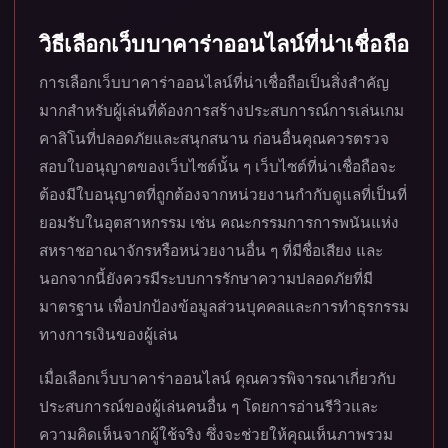
วิธีเลือกเว็บบาคาร่าออนไลน์ที่น่าเชื่อถือ
การเลือกเว็บบาคาร่าออนไลน์ที่น่าเชื่อถือเป็นสิ่งสำคัญ
มากสำหรับผู้เล่นที่ต้องการสร้างประสบการณ์การเล่นเกม
คาสิโนที่ปลอดภัยและสนุกสนาน ก่อนอื่นคุณควรตรวจ
สอบใบอนุญาตของเว็บไซต์นั้น ๆ เว็บไซต์ที่น่าเชื่อถือจะ
ต้องมีใบอนุญาตที่ถูกต้องจากหน่วยงานกำกับดูแลที่เป็นที่
ยอมรับในอุตสาหกรรม เช่น คณะกรรมการการพนันแห่ง
สหราชอาณาจักรหรือหน่วยงานอื่น ๆ ที่มีชื่อเสียง และ
นอกจากนี้ยังควรมีระบบการรักษาความปลอดภัยที่มี
มาตรฐาน เพื่อปกป้องข้อมูลส่วนบุคคลและการทำธุรกรรม
ทางการเงินของผู้เล่น
เมื่อเลือกเว็บบาคาร่าออนไลน์ คุณควรพิจารณาเกี่ยวกับ
ประสบการณ์ของผู้เล่นคนอื่น ๆ โดยการอ่านรีวิวและ
ความคิดเห็นจากผู้ใช้จริง ซึ่งจะช่วยให้คุณเห็นภาพรวม