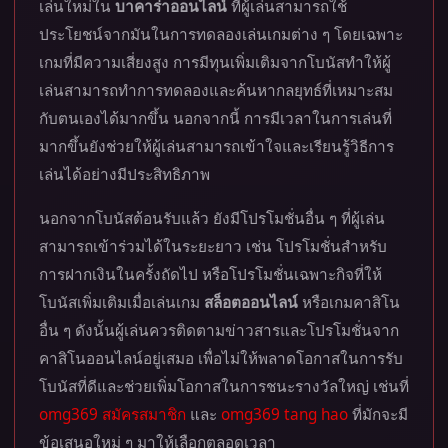
เล่นใหม่ใน
บาคาร่าออนไลน์
ที่ผู้เล่นสามารถใช้
ประโยชน์จากมันในการทดลองเล่นเกมต่าง ๆ โดยเฉพาะ
เกมที่มีความเสี่ยงสูง การมีทุนเพิ่มเติมจากโบนัสทำให้ผู้
เล่นสามารถทำการทดลองและค้นหากลยุทธ์ที่เหมาะสม
กับตนเองได้มากขึ้น นอกจากนี้ การมีเวลาในการเล่นที่
มากขึ้นยังช่วยให้ผู้เล่นสามารถเข้าใจและเรียนรู้วิธีการ
เล่นได้อย่างมีประสิทธิภาพ
นอกจากโบนัสต้อนรับแล้ว ยังมีโปรโมชั่นอื่น ๆ ที่ผู้เล่น
สามารถเข้าร่วมได้ในระยะยาว เช่น โปรโมชั่นสำหรับ
การฝากเงินในครั้งถัดไป หรือโปรโมชั่นเฉพาะกิจที่ให้
โบนัสเพิ่มเติมเมื่อเล่นเกม
สล็อตออนไลน์
หรือเกมคาสิโน
อื่น ๆ ดังนั้นผู้เล่นควรติดตามข่าวสารและโปรโมชั่นจาก
คาสิโนออนไลน์อยู่เสมอ เพื่อไม่ให้พลาดโอกาสในการรับ
โบนัสที่ดีและช่วยเพิ่มโอกาสในการชนะรางวัลใหญ่ เช่นที่
omg369 สมัครสมาชิก
และ
omg369 tang hao
ที่มักจะมี
ข้อเสนอใหม่ ๆ มาให้เลือกตลอดเวลา