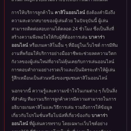
การให้บริการลูกค้าใน
คาสิโนออนไลน์
ยังต้องคำนึงถึง
ความสะดวกสบายของผู้เล่นด้วย ในปัจจุบันนี้ ผู้เล่น
สามารถติดต่อสอบถามได้ตลอด 24 ชั่วโมง ซึ่งเป็นสิ่งที่
สร้างความพึงพอใจให้กับผู้ที่ต้องการเล่น
บาคาร่า
ออนไลน์
หรือเกมคาสิโนอื่น ๆ ที่มีอยู่ในเว็บไซต์ การมีทีม
งานที่พร้อมให้บริการอย่างมืออาชีพจะช่วยลดความวิตก
กังวลของผู้เล่นใหม่ที่อาจไม่คุ้นเคยกับการเล่นออนไลน์
การตอบคำถามอย่างรวดเร็วและเป็นมิตรจะทำให้ผู้เล่น
รู้สึกเหมือนเป็นส่วนหนึ่งของชุมชนคาสิโนออนไลน์
นอกจากนี้ ความรู้และความเข้าใจในเกมต่าง ๆ ก็เป็นสิ่ง
ที่สำคัญ ทีมงานบริการลูกค้าควรมีความสามารถในการ
อธิบายเกมคาสิโนและวิธีการเล่น รวมถึงการให้ข้อมูล
เกี่ยวกับโปรโมชั่นหรือโบนัสที่เกี่ยวข้องกับ
บาคาร่า
ออนไลน์
ที่ผู้เล่นควรทราบ โดยเฉพาะเว็บไซต์อย่าง