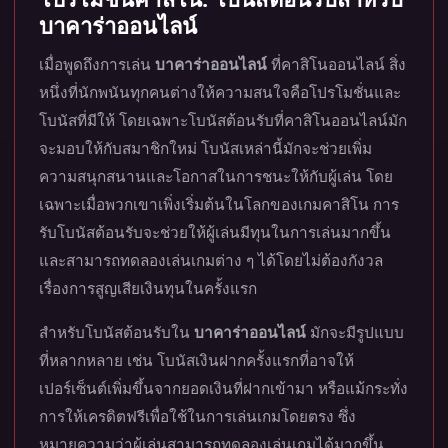
บาคาร่าออนไลน์
เมื่อพูดถึงการเล่น
บาคาร่าออนไลน์
ที่คาสิโนออนไลน์ สิ่ง
หนึ่งที่นักพนันทุกคนต่างให้ความสนใจคือโปรโมชั่นและ
โบนัสที่มีให้ โดยเฉพาะโบนัสต้อนรับที่คาสิโนออนไลน์มัก
จะมอบให้กับสมาชิกใหม่ โบนัสเหล่านี้มักจะช่วยเพิ่ม
ความสนุกสนานและโอกาสในการชนะให้กับผู้เล่น โดย
เฉพาะเมื่อพวกเขาเพิ่งเริ่มต้นในโลกของเกมคาสิโน การ
รับโบนัสต้อนรับจะช่วยให้ผู้เล่นมีทุนในการเล่นมากขึ้น
และสามารถทดลองเล่นเกมต่าง ๆ ได้โดยไม่ต้องกังวล
เรื่องการสูญเสียเงินทุนในครั้งแรก
สำหรับโบนัสต้อนรับใน
บาคาร่าออนไลน์
มักจะมีรูปแบบ
ที่หลากหลาย เช่น โบนัสเงินฝากครั้งแรกที่อาจให้
เปอร์เซ็นต์เพิ่มขึ้นจากยอดเงินที่ฝากเข้ามา หรือแม้กระทั่ง
การให้เครดิตฟรีเพื่อใช้ในการเล่นเกมโดยตรง ซึ่ง
หมายความว่าผู้เล่นสามารถทดลองเล่นเกมได้มากขึ้น