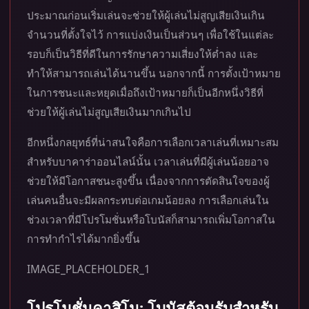
ประมาณก่อนเริ่มเล่นจะช่วยให้ผู้เล่นไม่สูญเสียเงินเกิน
จำนวนที่ตั้งใจไว้ การแบ่งเงินเป็นส่วนๆ เพื่อใช้ในแต่ละ
รอบก็เป็นวิธีที่ดีในการรักษาความเสี่ยงให้ต่ำลง และ
ทำให้สามารถเล่นได้นานขึ้น นอกจากนี้ การตั้งเป้าหมาย
ในการชนะและหยุดเมื่อถึงเป้าหมายก็เป็นอีกหนึ่งวิธีที่
ช่วยให้ผู้เล่นไม่สูญเสียเงินมากเกินไป
อีกหนึ่งกลยุทธ์ที่น่าสนใจคือการเลือกเวลาเล่นที่เหมาะสม
สำหรับบาคาร่าออนไลน์นั้น เวลาเล่นที่มีผู้เล่นน้อยอาจ
ช่วยให้มีโอกาสชนะสูงขึ้น เนื่องจากการตัดสินใจของผู้
เล่นคนอื่นจะมีผลกระทบต่อเกมน้อยลง การเลือกเล่นใน
ช่วงเวลาที่มีโปรโมชั่นหรือโบนัสก็สามารถเพิ่มโอกาสใน
การทำกำไรได้มากยิ่งขึ้น
IMAGE_PLACEHOLDER_1
โปรโมชั่นคาสิโน: โบนัสต้อนรับสำหรับ