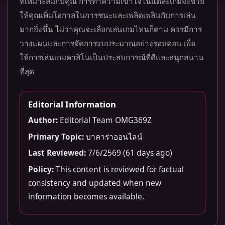
ที่เหมาะสมกับคุณ การทำความเข้าใจในแต่ละเกมจะช่วย
ให้คุณเพิ่มโอกาสในการชนะและเพลิดเพลินกับการเล่น
มากยิ่งขึ้น ไม่ว่าคุณจะเลือกเล่นเกมไหนก็ตาม ควรมีการ
วางแผนและการจัดการงบประมาณอย่างรอบคอบ เพื่อ
ให้การเล่นเกมคาสิโนเป็นประสบการณ์ที่ดีและสนุกสนาน
ที่สุด
Editorial Information
Author:
Editorial Team OMG369Z
Primary Topic:
บาคาร่าออนไลน์
Last Reviewed:
7/6/2569 (61 days ago)
Policy:
This content is reviewed for factual
consistency and updated when new
information becomes available.