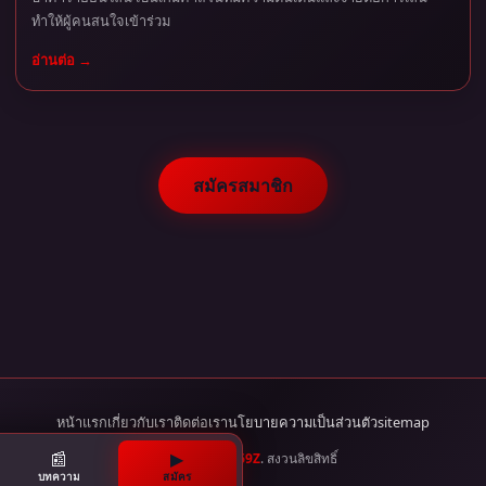
ทำให้ผู้คนสนใจเข้าร่วม
อ่านต่อ →
สมัครสมาชิก
หน้าแรก
เกี่ยวกับเรา
ติดต่อเรา
นโยบายความเป็นส่วนตัว
sitemap
📰
▶
© 2026
OMG369Z
. สงวนลิขสิทธิ์
บทความ
สมัคร