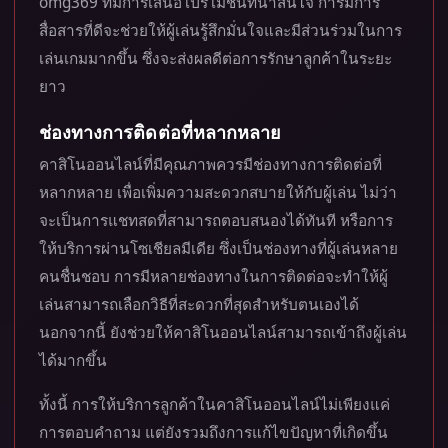
omg369 ที่มีการเสนอโปรโมชั่นที่น่าสนใจ การมีการ
สื่อสารที่ดีจะช่วยให้ผู้เล่นรู้สึกมั่นใจและมีส่วนร่วมในการ
เล่นเกมมากขึ้น ซึ่งจะส่งผลดีต่อการรักษาลูกค้าในระยะ
ยาว
ช่องทางการติดต่อที่หลากหลาย
คาสิโนออนไลน์ที่มีคุณภาพควรมีช่องทางการติดต่อที่
หลากหลาย เพื่อเพิ่มความสะดวกสบายให้กับผู้เล่น ไม่ว่า
จะเป็นการแชทสดที่สามารถตอบสนองได้ทันที หรือการ
ให้บริการผ่านโซเชียลมีเดีย ซึ่งเป็นช่องทางที่ผู้เล่นหลาย
คนชื่นชอบ การมีหลายช่องทางในการติดต่อจะทำให้ผู้
เล่นสามารถเลือกวิธีที่สะดวกที่สุดสำหรับตนเองได้
นอกจากนี้ ยังช่วยให้คาสิโนออนไลน์สามารถเข้าถึงผู้เล่น
ได้มากขึ้น
ทั้งนี้ การให้บริการลูกค้าในคาสิโนออนไลน์ไม่เพียงแค่
การตอบคำถาม แต่ยังรวมถึงการแก้ไขปัญหาที่เกิดขึ้น