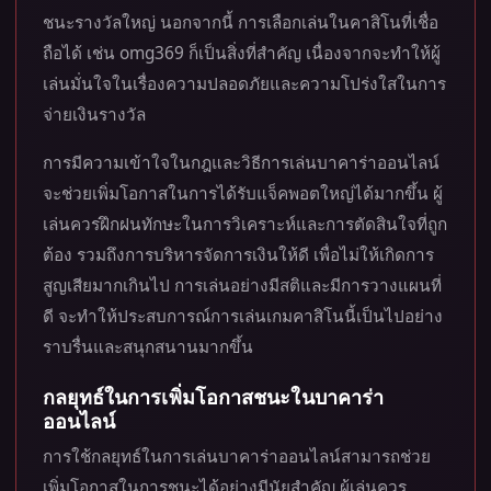
ชนะรางวัลใหญ่ นอกจากนี้ การเลือกเล่นในคาสิโนที่เชื่อ
ถือได้ เช่น omg369 ก็เป็นสิ่งที่สำคัญ เนื่องจากจะทำให้ผู้
เล่นมั่นใจในเรื่องความปลอดภัยและความโปร่งใสในการ
จ่ายเงินรางวัล
การมีความเข้าใจในกฎและวิธีการเล่นบาคาร่าออนไลน์
จะช่วยเพิ่มโอกาสในการได้รับแจ็คพอตใหญ่ได้มากขึ้น ผู้
เล่นควรฝึกฝนทักษะในการวิเคราะห์และการตัดสินใจที่ถูก
ต้อง รวมถึงการบริหารจัดการเงินให้ดี เพื่อไม่ให้เกิดการ
สูญเสียมากเกินไป การเล่นอย่างมีสติและมีการวางแผนที่
ดี จะทำให้ประสบการณ์การเล่นเกมคาสิโนนี้เป็นไปอย่าง
ราบรื่นและสนุกสนานมากขึ้น
กลยุทธ์ในการเพิ่มโอกาสชนะในบาคาร่า
ออนไลน์
การใช้กลยุทธ์ในการเล่นบาคาร่าออนไลน์สามารถช่วย
เพิ่มโอกาสในการชนะได้อย่างมีนัยสำคัญ ผู้เล่นควร