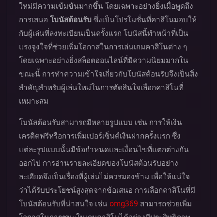
ใหม่มีความเข้มข้นมากขึ้น โดยเฉพาะอย่างยิ่งเมื่อพูดถึง
การเสนอ
โบนัสต้อนรับ
ซึ่งเป็นโปรโมชั่นที่คาสิโนมอบให้
กับผู้เล่นที่ลงทะเบียนเป็นครั้งแรก โบนัสนี้ทำหน้าที่เป็น
แรงจูงใจที่ช่วยเพิ่มโอกาสในการเล่นเกมคาสิโนต่าง ๆ
โดยเฉพาะอย่างยิ่งสล็อตออนไลน์ที่มีความนิยมมากใน
ขณะนี้ การทำความเข้าใจเกี่ยวกับโบนัสต้อนรับจึงเป็นสิ่ง
สำคัญสำหรับผู้เล่นใหม่ในการตัดสินใจเลือกคาสิโนที่
เหมาะสม
โบนัสต้อนรับสามารถมีหลายรูปแบบ เช่น การให้เงิน
เครดิตฟรีหรือการเพิ่มเปอร์เซ็นต์เงินฝากครั้งแรก ซึ่ง
แต่ละรูปแบบนั้นมีข้อกำหนดและเงื่อนไขที่แตกต่างกัน
ออกไป การอ่านรายละเอียดของโบนัสต้อนรับอย่าง
ละเอียดจึงเป็นเรื่องที่ผู้เล่นไม่ควรมองข้าม เพื่อให้แน่ใจ
ว่าได้รับประโยชน์สูงสุดจากข้อเสนอ การเลือกคาสิโนที่มี
โบนัสต้อนรับที่น่าสนใจ เช่น
omg369
สามารถช่วยเพิ่ม