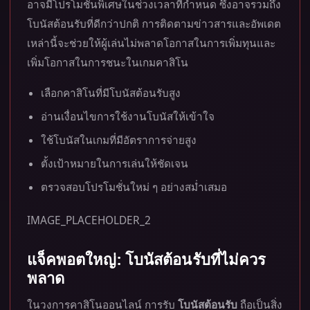
อาจมีโปรโมชั่นพิเศษในช่วงเวลาที่กำหนด ซึ่งอาจรวมถึง
โบนัสต้อนรับที่ดีกว่าปกติ การติดตามข่าวสารและอัพเดต
เหล่านี้จะช่วยให้ผู้เล่นไม่พลาดโอกาสในการเพิ่มทุนและ
เพิ่มโอกาสในการชนะในเกมคาสิโน
เลือกคาสิโนที่มีโบนัสต้อนรับสูง
อ่านเงื่อนไขการใช้งานโบนัสให้เข้าใจ
ใช้โบนัสในเกมที่มีอัตราการจ่ายสูง
ตั้งเป้าหมายในการเล่นให้ชัดเจน
ตรวจสอบโปรโมชั่นใหม่ ๆ อย่างสม่ำเสมอ
IMAGE_PLACEHOLDER_2
แจ็คพอตใหญ่: โบนัสต้อนรับที่ไม่ควร
พลาด
ในวงการคาสิโนออนไลน์ การรับ
โบนัสต้อนรับ
ถือเป็นสิ่ง