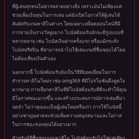
ที่ผู้เล่นทุกคนไม่ควรพลาดอย่างยิ่ง เพราะมันไม่เพียงแค่
ช่วยเพิ่มเงินทุนในการเล่น แต่ยังเปิดโอกาสให้ผู้เล่นได้
สัมผัสกับเกมคาสิโนต่างๆ โดยเฉพาะสล็อตออนไลน์ที่มี
การจ่ายเงินรางวัลสูงมาก โบนัสต้อนรับมักจะมีรูปแบบที่
หลากหลาย เช่น โบนัสเงินฝากครั้งแรก หรือแม้กระทั่ง
โบนัสฟรีสปิน ที่สามารถนำไปใช้เล่นเกมที่ชื่นชอบได้โดย
ไม่ต้องเสี่ยงเงินตัวเอง
นอกจากนี้ โบนัสต้อนรับยังเป็นวิธีที่ยอดเยี่ยมในการ
สำรวจคาสิโนใหม่ๆ เช่น omg369 ที่มีโปรโมชั่นดึงดูดใจ
มากมาย การเลือกคาสิโนที่มีโบนัสต้อนรับที่ดีจะทำให้คุณ
มีโอกาสชนะมากขึ้น และสร้างประสบการณ์การเล่นที่น่า
จดจำ ไม่ว่าคุณจะเป็นผู้เล่นใหม่หรือเก่า การใช้โบนัสนี้
อย่างชาญฉลาดจะช่วยเพิ่มความสนุกสนานและโอกาส
ในการชนะของคุณได้อย่างมาก
สำหรับผู้ที่ชื่นชอบเกมคาสิโน โบนัสต้อนรับไม่ใช่แค่เพียง