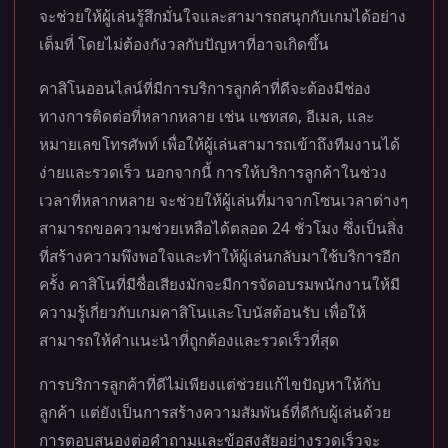
จะช่วยให้ผู้เล่นรู้สึกมั่นใจและสามารถสนุกกับเกมได้อย่าง
เต็มที่ โดยไม่ต้องกังวลกับปัญหาที่อาจเกิดขึ้น
คาสิโนออนไลน์ที่มีการบริการลูกค้าที่ดีจะต้องมีช่อง
ทางการติดต่อที่หลากหลาย เช่น แชทสด, อีเมล, และ
หมายเลขโทรศัพท์ เพื่อให้ผู้เล่นสามารถเข้าถึงทีมงานได้
ง่ายและรวดเร็ว นอกจากนี้ การให้บริการลูกค้าในช่วง
เวลาที่หลากหลาย จะช่วยให้ผู้เล่นที่มาจากโซนเวลาต่างๆ
สามารถขอความช่วยเหลือได้ตลอด 24 ชั่วโมง ซึ่งเป็นสิ่ง
ที่สร้างความพึงพอใจและทำให้ผู้เล่นกลับมาใช้บริการอีก
ครั้ง คาสิโนที่มีชื่อเสียงมักจะมีการจัดอบรมพนักงานให้มี
ความรู้เกี่ยวกับเกมคาสิโนและโบนัสต้อนรับ เพื่อให้
สามารถให้คำแนะนำที่ถูกต้องและรวดเร็วที่สุด
การบริการลูกค้าที่ดีไม่เพียงแต่ช่วยแก้ไขปัญหาให้กับ
ลูกค้า แต่ยังเป็นการสร้างความสัมพันธ์ที่ดีกับผู้เล่นด้วย
การตอบสนองต่อคำถามและข้อสงสัยอย่างรวดเร็วจะ