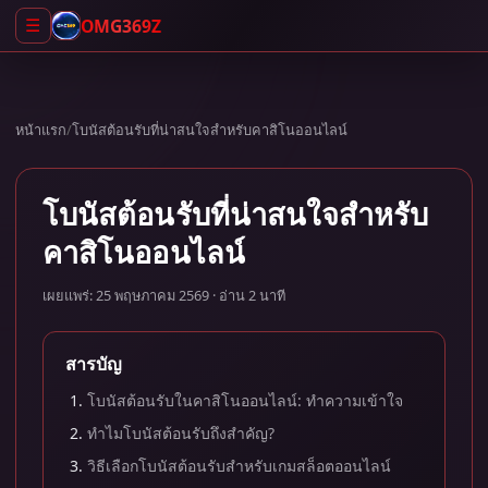
☰
OMG369Z
หน้าแรก
/
โบนัสต้อนรับที่น่าสนใจสำหรับคาสิโนออนไลน์
โบนัสต้อนรับที่น่าสนใจสำหรับ
คาสิโนออนไลน์
เผยแพร่: 25 พฤษภาคม 2569
· อ่าน 2 นาที
สารบัญ
โบนัสต้อนรับในคาสิโนออนไลน์: ทำความเข้าใจ
ทำไมโบนัสต้อนรับถึงสำคัญ?
วิธีเลือกโบนัสต้อนรับสำหรับเกมสล็อตออนไลน์