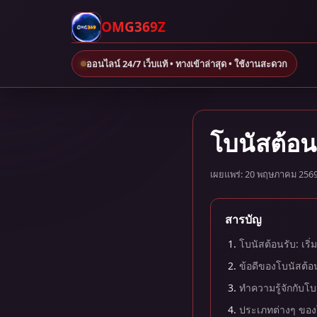
OMG369Z
ออนไลน์ 24/7 เว็บแท้ • ทางเข้าล่าสุด • ใช้งานสะดวก
หน้าแรก
/
โบนัสต้อนรับที่ช่วยเ
โบนัสต้อน
เผยแพร่: 20 พฤษภาคม 256
สารบัญ
โบนัสต้อนรับ: เริ
ข้อดีของโบนัสต้อ
ทำความรู้จักกับโ
ประเภทต่างๆ ของ