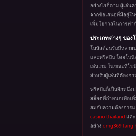
อย่างไรก็ตาม ผู้เล่น
จากข้อเสนอที่มีอยู่ใ
เพิ่มโอกาสในการทำก
ประเภทต่างๆ ของโ
โบนัสต้อนรับมีหลายปร
และฟรีสปิน โดยโบนัสเ
เล่นเกม ในขณะที่โบน
สำหรับผู้เล่นที่ต้อง
ฟรีสปินก็เป็นอีกหนึ่
สล็อตที่กำหนดเพื่อเพ
สมกับความต้องการแล
casino thailand
และเ
อย่าง
omg369 tang 