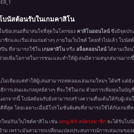
ER_1
บโบนัสต้อนรับในเกมคาสิโน
่งในข้อเสนอที่น่าสนใจที่สุดในโลกของ
คาสิโนออนไลน์
ซึ่งมีจุดประ
มาชิกและเริ่มเล่นเกมต่างๆ ภายในเว็บไซต์ โดยทั่วไปแล้ว โบนั
สปิน ที่สามารถใช้ใน
เกมคาสิโน
หรือ
สล็อตออนไลน์
ได้ตามเงื่อน
ช่วยเพิ่มโอกาสในการชนะและทำให้ผู้เล่นมีความสนุกสนานมากขึ้นเ
บไม่เพียงแค่ทำให้ผู้เล่นสามารถทดลองเล่นเกมใหม่ๆ ได้ฟรี แต่ยังช
วิธีการเล่นและกลยุทธ์ต่างๆ ที่จะใช้ในเกม ด้วยการเพิ่มทุนในบัญช
 นอกจากนี้ โบนัสต้อนรับยังสามารถสร้างความตื่นเต้นให้กับผู้เล่นใ
ีที่สุด โดยเฉพาะเมื่อมีโปรโมชั่นพิเศษที่สามารถใช้ได้กับเกมที
ิกใหม่กับเว็บไซต์คาสิโน เช่น
omg369 สมัครสมาชิก
จะได้รับโบนัส
งข้าม เพราะมันสามารถเปลี่ยนแปลงประสบการณ์การเล่นเกมของคุ