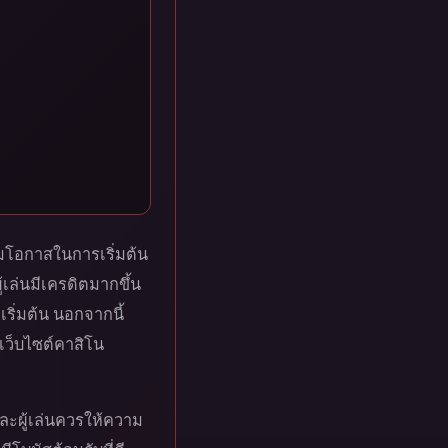
ิ่มโอกาสในการเริ่มต้น
เล่นมีเครดิตมากขึ้น
ริ่มต้น นอกจากนี้
ากเว็บไซต์คาสิโน
และผู้เล่นควรให้ความ