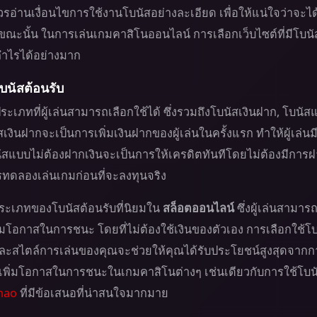
ควรอ่านเงื่อนไขการใช้งานโบนัสอย่างละเอียด เพื่อให้แน่ใจว่าจะได
นขณะนั้น ในการเล่นเกมคาสิโนออนไลน์ การเลือกเว็บไซต์ที่มีโบนัส
ำไรได้อย่างมาก
บนัสต้อนรับ
ะเภทที่ผู้เล่นสามารถเลือกใช้ได้ ซึ่งรวมถึงโบนัสเงินฝาก, โบนัส
งินฝากจะเป็นการเพิ่มเงินฝากของผู้เล่นในครั้งแรก ทำให้ผู้เล่นม
ัสแบบไม่ต้องฝากเงินจะเป็นการให้เครดิตทันทีโดยไม่ต้องมีการฝา
การทดลองเล่นเกมก่อนที่จะลงทุนจริง
งประเภทของโบนัสต้อนรับที่นิยมใน
สล็อตออนไลน์
ซึ่งผู้เล่นสามา
ิ่มโอกาสในการชนะ โดยที่ไม่ต้องใช้เงินของตัวเอง การเลือกใช้โบ
ะสไตล์การเล่นของคุณจะช่วยให้คุณได้รับประโยชน์สูงสุดจากก
พิ่มโอกาสในการชนะในเกมคาสิโนต่างๆ เช่นเดียวกับการใช้โบนั
hao
ที่มีข้อเสนอที่น่าสนใจมากมาย