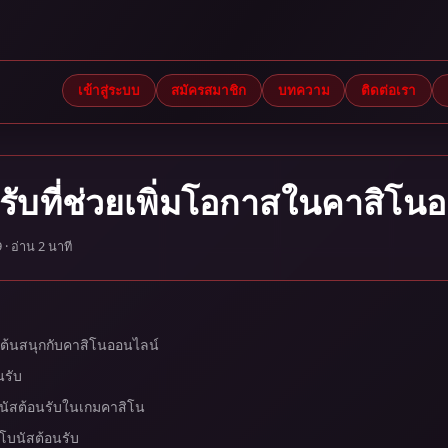
เข้าสู่ระบบ
สมัครสมาชิก
บทความ
ติดต่อเรา
พิ่มโอกาสในคาสิโนออนไลน์
รับที่ช่วยเพิ่มโอกาสในคาสิโน
9
· อ่าน 2 นาที
่มต้นสนุกกับคาสิโนออนไลน์
นรับ
บนัสต้อนรับในเกมคาสิโน
โบนัสต้อนรับ