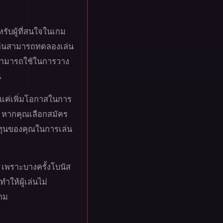
รับผู้ที่สนใจในเกม
เล่นสามารถทดลองเล่น
่สามารถใช้ในการวาง
น
ยงแค่เพิ่มโอกาสในการ
่น หากคุณเลือกสมัคร
งินทุนของคุณในการเล่น
 เพราะบางครั้งโบนัส
ำให้ผู้เล่นไม่
้าม