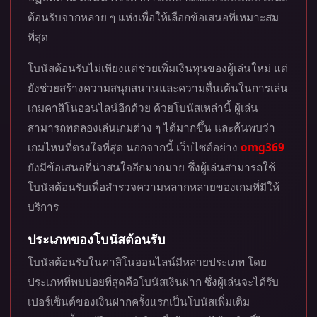
ต้อนรับจากหลาย ๆ แห่งเพื่อให้เลือกข้อเสนอที่เหมาะสม
ที่สุด
โบนัสต้อนรับไม่เพียงแต่ช่วยเพิ่มเงินทุนของผู้เล่นใหม่ แต่
ยังช่วยสร้างความสนุกสนานและความตื่นเต้นในการเล่น
เกมคาสิโนออนไลน์อีกด้วย ด้วยโบนัสเหล่านี้ ผู้เล่น
สามารถทดลองเล่นเกมต่าง ๆ ได้มากขึ้น และค้นพบว่า
เกมไหนที่ตรงใจที่สุด นอกจากนี้ เว็บไซต์อย่าง
omg369
ยังมีข้อเสนอที่น่าสนใจอีกมากมาย ซึ่งผู้เล่นสามารถใช้
โบนัสต้อนรับเพื่อสำรวจความหลากหลายของเกมที่มีให้
บริการ
ประเภทของโบนัสต้อนรับ
โบนัสต้อนรับในคาสิโนออนไลน์มีหลายประเภท โดย
ประเภทที่พบบ่อยที่สุดคือโบนัสเงินฝาก ซึ่งผู้เล่นจะได้รับ
เปอร์เซ็นต์ของเงินฝากครั้งแรกเป็นโบนัสเพิ่มเติม