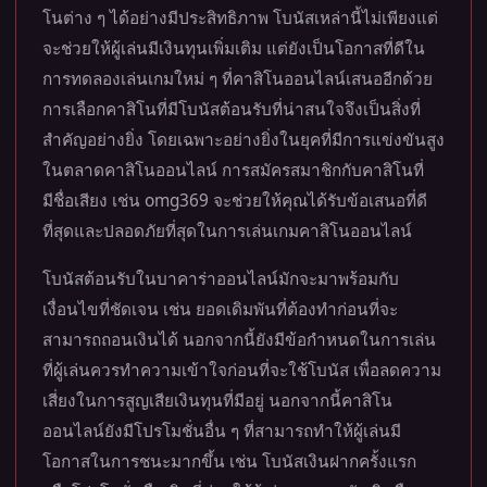
โนต่าง ๆ ได้อย่างมีประสิทธิภาพ โบนัสเหล่านี้ไม่เพียงแต่
จะช่วยให้ผู้เล่นมีเงินทุนเพิ่มเติม แต่ยังเป็นโอกาสที่ดีใน
การทดลองเล่นเกมใหม่ ๆ ที่คาสิโนออนไลน์เสนออีกด้วย
การเลือกคาสิโนที่มีโบนัสต้อนรับที่น่าสนใจจึงเป็นสิ่งที่
สำคัญอย่างยิ่ง โดยเฉพาะอย่างยิ่งในยุคที่มีการแข่งขันสูง
ในตลาดคาสิโนออนไลน์ การสมัครสมาชิกกับคาสิโนที่
มีชื่อเสียง เช่น omg369 จะช่วยให้คุณได้รับข้อเสนอที่ดี
ที่สุดและปลอดภัยที่สุดในการเล่นเกมคาสิโนออนไลน์
โบนัสต้อนรับในบาคาร่าออนไลน์มักจะมาพร้อมกับ
เงื่อนไขที่ชัดเจน เช่น ยอดเดิมพันที่ต้องทำก่อนที่จะ
สามารถถอนเงินได้ นอกจากนี้ยังมีข้อกำหนดในการเล่น
ที่ผู้เล่นควรทำความเข้าใจก่อนที่จะใช้โบนัส เพื่อลดความ
เสี่ยงในการสูญเสียเงินทุนที่มีอยู่ นอกจากนี้คาสิโน
ออนไลน์ยังมีโปรโมชั่นอื่น ๆ ที่สามารถทำให้ผู้เล่นมี
โอกาสในการชนะมากขึ้น เช่น โบนัสเงินฝากครั้งแรก