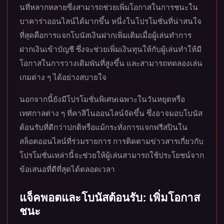
นที่หลากหลายซึ่งสามารถช่วยเพิ่มโอกาสในการชนะใน
บาคาร่าออนไลน์ได้มากขึ้น หนึ่งในโปรโมชั่นที่น่าสนใจ
ที่สุดคือการแจกโบนัสเงินฝากเพิ่มเติมเมื่อผู้เล่นทำการ
ฝากเงินเข้าบัญชี ซึ่งจะช่วยเพิ่มเงินทุนให้กับผู้เล่นทำให้มี
โอกาสในการวางเดิมพันที่สูงขึ้น และสามารถทดลองเล่น
เกมต่าง ๆ ได้อย่างสบายใจ
นอกจากนี้ยังมีโปรโมชั่นพิเศษเฉพาะในวันหยุดหรือ
เทศกาลต่าง ๆ ที่คาสิโนออนไลน์จัดขึ้น ซึ่งอาจมอบโบนัส
ต้อนรับที่ดีกว่าปกติหรือแม้กระทั่งการแจกฟรีสปินใน
สล็อตออนไลน์ที่ร่วมรายการ การติดตามข่าวสารเกี่ยวกับ
โปรโมชั่นเหล่านี้จะช่วยให้ผู้เล่นสามารถใช้ประโยชน์จาก
ข้อเสนอที่ดีที่สุดได้ตลอดเวลา
แจ็คพอตและโบนัสต้อนรับ: เพิ่มโอกาส
ชนะ