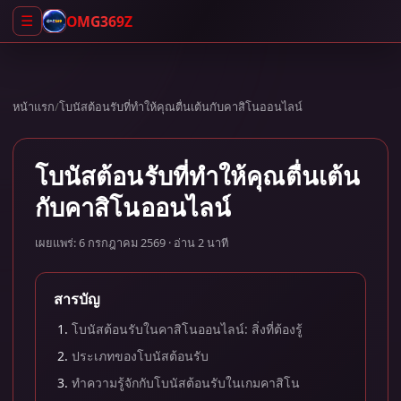
☰
OMG369Z
หน้าแรก
/
โบนัสต้อนรับที่ทำให้คุณตื่นเต้นกับคาสิโนออนไลน์
โบนัสต้อนรับที่ทำให้คุณตื่นเต้น
กับคาสิโนออนไลน์
เผยแพร่: 6 กรกฎาคม 2569
· อ่าน 2 นาที
สารบัญ
โบนัสต้อนรับในคาสิโนออนไลน์: สิ่งที่ต้องรู้
ประเภทของโบนัสต้อนรับ
ทำความรู้จักกับโบนัสต้อนรับในเกมคาสิโน