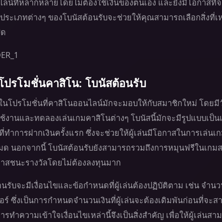
น์ที่หลากหลายโดยไม่ต้องใช้เงินของตนเอง และยังมีโอกาสที่จ
ระเภทต่างๆ ของโบนัสต้อนรับจะช่วยให้คุณสามารถเลือกสิ่งที่
ุด
ER_1
บโปรโมชั่นคาสิโน: โบนัสต้อนรับ
งในโปรโมชั่นที่คาสิโนออนไลน์มักจะมอบให้กับสมาชิกใหม่ โดยมีวั
รใช้งานและทดลองเล่นเกมคาสิโนต่างๆ โบนัสนี้มักจะมีรูปแบบเป็นเงิ
กที่ทำการฝากเงินครั้งแรก ซึ่งจะช่วยให้ผู้เล่นมีโอกาสในการเล่น
งหมด นอกจากนี้ โบนัสต้อนรับยังสามารถรวมถึงการหมุนฟรีในเกมสล็
โอกาสชนะรางวัลโดยไม่ต้องลงทุนมาก
อนรับจะมีเงื่อนไขและข้อกำหนดที่ผู้เล่นต้องปฏิบัติตาม เช่น จำนว
์ ซึ่งเป็นการกำหนดจำนวนเงินที่ผู้เล่นจะต้องเดิมพันก่อนที่จะส
ทำความเข้าใจเงื่อนไขเหล่านี้จึงเป็นสิ่งสำคัญ เพื่อให้ผู้เล่นสา