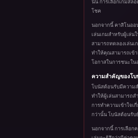
นั้น การเลือกเกมสล็อต
โชค
นอกจากนี้ คาสิโนออนไ
เล่นเกมสำหรับผู้เล่นใ
สามารถทดลองเล่นเกมค
ทำให้คุณสามารถเข้าถ
โอกาสในการชนะใน
ความสำคัญของโบน
โบนัสต้อนรับมีความสำ
ทำให้ผู้เล่นสามารถส
การทำความเข้าใจเกี่
กว่านั้น โบนัสต้อนรั
นอกจากนี้ การเลือกคา
เล่นจะรู้สึกว่ามีค่าต