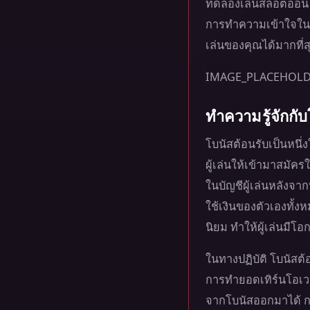
ทดลองเล่นสล็อตออนไล
การทำความเข้าใจในป
เล่นของคุณได้มากที่ส
IMAGE_PLACEHOLD
ทำความรู้จักกั
โบนัสต้อนรับเป็นหนึ่
ผู้เล่นให้เข้ามาสมัค
ในบัญชีผู้เล่นหลังจา
ใช้เงินของตัวเองทั้
นิยม ทำให้ผู้เล่นมี
ในทางปฏิบัติ โบนัสต้
การทำยอดเทิร์นโอเวอร
จากโบนัสออกมาได้ การ