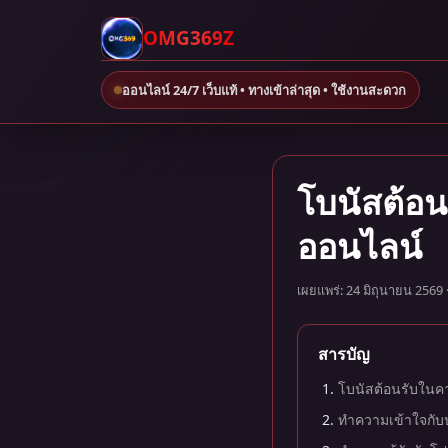
OMG369Z
ออนไลน์ 24/7 เว็บแท้ • ทางเข้าล่าสุด • ใช้งานสะดวก
หน้าแรก
/
โบนัสต้อนรับที่น่าสน
โบนัสต้อน
ออนไลน์
เผยแพร่: 24 มิถุนายน 2569
สารบัญ
โบนัสต้อนรับในคาส
ทำความเข้าใจกับ