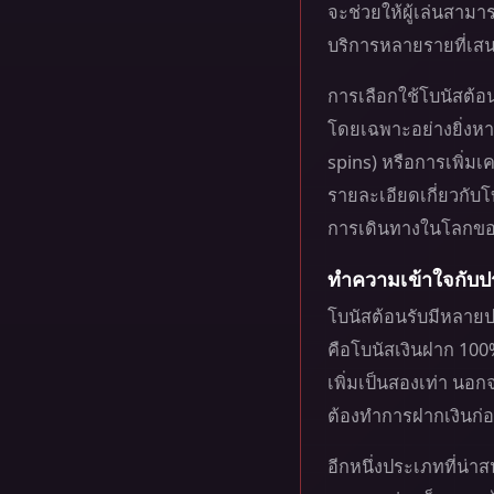
จะช่วยให้ผู้เล่นสามาร
บริการหลายรายที่เสน
การเลือกใช้โบนัสต้
โดยเฉพาะอย่างยิ่งหาก
spins) หรือการเพิ่ม
รายละเอียดเกี่ยวกับโ
การเดินทางในโลกของ
ทำความเข้าใจกับป
โบนัสต้อนรับมีหลายปร
คือโบนัสเงินฝาก 100
เพิ่มเป็นสองเท่า นอก
ต้องทำการฝากเงินก่อ
อีกหนึ่งประเภทที่น่า