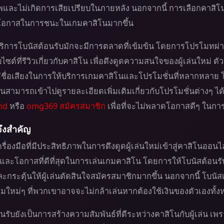
พและไม่เกิดการเสียเปรียบในภายหลัง นอกจากนี้ การเลือกคาสิโนที
มโอกาสในการชนะในเกมคาสิโนมากขึ้น
บริการโบนัสต้อนรับมักจะมีการตลาดที่เข้มข้น โดยการโปรโมทผ่า
บไซต์ที่รีวิวเกี่ยวกับคาสิโน เพื่อดึงดูดความสนใจของผู้เล่นใหม่ 
่มีชื่อเสียงในการให้บริการเกมคาสิโนและโปรโมชั่นที่หลากหลา
ล่นสามารถเข้าไปดูรายละเอียดเพิ่มเติมเกี่ยวกับโปรโมชั่นต่างๆ ได้ที่ล
nd
หรือ
omg369 สมัครสมาชิก
เพื่อที่จะไม่พลาดโอกาสดีๆ ในกา
ึงสำคัญ
รื่องมือที่มีประสิทธิภาพในการดึงดูดผู้เล่นใหม่เข้าสู่คาสิโนออนไลน
ละโอกาสที่ดีที่สุดในการเล่นเกมคาสิโน โดยการให้โบนัสต้อนรั
ระตุ้นให้ผู้เล่นตัดสินใจสมัครสมาชิกมากขึ้น นอกจากนี้ โบนัสเหล่
ใหม่ๆ ที่พวกเขาอาจจะไม่กล้าเล่นหากต้องใช้เงินของตัวเองทั้
อนรับยังเป็นการสร้างความสัมพันธ์ที่ดีระหว่างคาสิโนกับผู้เล่น เพราะเ