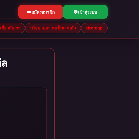
👑
สมัครสมาชิก
💬
เข้าสู่ระบบ
เกี่ยวกับเรา
นโยบายความเป็นส่วนตัว
sitemap
ัล