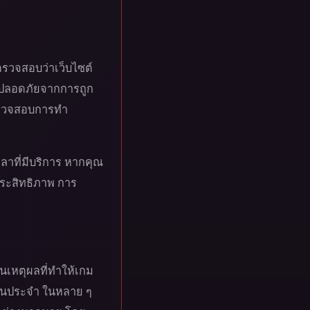
ตรวจสอบว่าเว็บไซต์
ุณปลอดภัยจากการถูก
รตรวจสอบการทำ
วลาที่มีบริการ หากคุณ
ประสิทธิภาพ การ
ในเหตุผลที่ทำให้เกม
เล่นประจำ ในหลาย ๆ