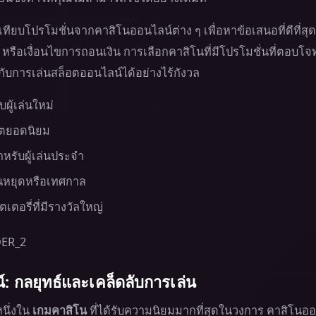
ทียบโปรโมชั่นจากคาสิโนออนไลน์ต่าง ๆ เพื่อหาข้อเสนอที่ดีที่สุ
 หรือเงื่อนไขการถอนเงิน การเลือกคาสิโนที่มีโปรโมชั่นที่ตอบโ
บการเล่นสล็อตออนไลน์ได้อย่างไร้กังวล
ผู้เล่นใหม่
อตยอดนิยม
ำหรับผู้เล่นประจำ
นหยุดหรือเทศกาล
เตอรี่ที่มีรางวัลใหญ่
ER_2
: กลยุทธ์และเคล็ดลับการเล่น
นึ่งใน
เกมคาสิโน
ที่ได้รับความนิยมมากที่สุดในวงการ คาสิโนออน