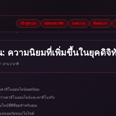
เข้าสู่ระบบ
สมัครสมาชิก
บทความ
ติดต่อเรา
เพิ่มขึ้นในยุคดิจิทัล
 ความนิยมที่เพิ่มขึ้นในยุคดิจิท
9
· อ่าน 2 นาที
เกมคาสิโนออนไลน์ยอดนิยม
่างคาสิโนออนไลน์และคาสิโนจริง
ไลน์ที่ดีที่สุดสำหรับคุณ
ปลอดภัยของเว็บไซต์