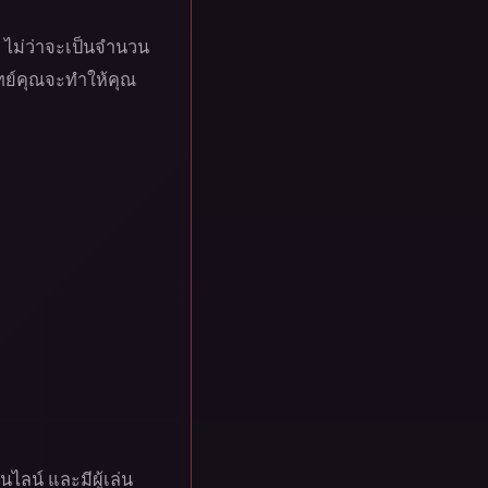
ด ไม่ว่าจะเป็นจำนวน
จทย์คุณจะทำให้คุณ
ไลน์ และมีผู้เล่น