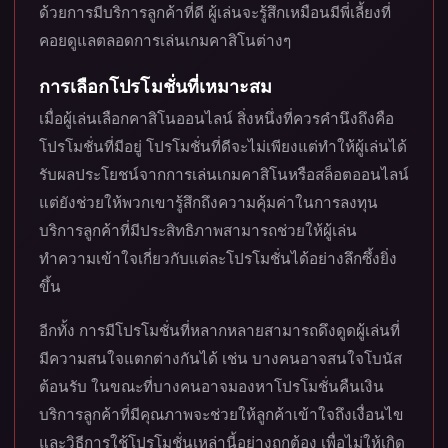
ด้วยการมีบริการลูกค้าที่ดี ผู้เล่นจะรู้สึกเหมือนมีพี่เลี้ยงที่
คอยดูแลตลอดการเล่นเกมคาสิโนต่างๆ
การเลือกโปรโมชั่นที่เหมาะสม
เมื่อผู้เล่นเลือกคาสิโนออนไลน์ สิ่งหนึ่งที่ควรคำนึงถึงคือ
โปรโมชั่นที่มีอยู่ โปรโมชั่นที่ดีจะไม่เพียงแต่ทำให้ผู้เล่นได้
รับผลประโยชน์จากการเล่นเกมคาสิโนหรือสล็อตออนไลน์
แต่ยังช่วยให้พวกเขารู้สึกถึงความคุ้มค่าในการลงทุน
บริการลูกค้าที่มีประสิทธิภาพสามารถช่วยให้ผู้เล่น
ทำความเข้าใจเกี่ยวกับแต่ละโปรโมชั่นได้อย่างลึกซึ้งยิ่ง
ขึ้น
อีกทั้ง การมีโปรโมชั่นที่หลากหลายสามารถดึงดูดผู้เล่นที่
มีความสนใจแตกต่างกันได้ เช่น บางคนอาจสนใจโบนัส
ต้อนรับ ในขณะที่บางคนอาจมองหาโปรโมชั่นคืนเงิน
บริการลูกค้าที่มีคุณภาพจะช่วยให้ลูกค้าเข้าใจถึงเงื่อนไข
และวิธีการใช้โปรโมชั่นเหล่านี้อย่างถูกต้อง เพื่อไม่ให้เกิด