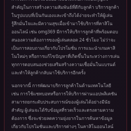
สำคัญในการสร้างความสัมพันธ์ที่ดีกับลูกค้า บริการลูกค้า
ในรูปแบบที่เป็นกันเองและเข้าถึงได้ง่ายจะทำให้ผู้เล่น
รู้สึกมั่นใจและมีความสุขเมื่อเข้ามาใช้บริการที่คาสิโน
ออนไลน์ เช่น omg369 มีการให้บริการลูกค้าที่พร้อมตอบ
สนองความต้องการของผู้เล่นตลอด 24 ชั่วโมง ไม่ว่าจะ
เป็นการสอบถามเกี่ยวกับโปรโมชั่น การแนะนำเกมคาสิ
โนใหม่ๆ หรือการแก้ไขปัญหาที่เกิดขึ้นในระหว่างการเล่น
ทุกการตอบสนองช่วยเสริมสร้างความเชื่อมั่นในแบรนด์
และทำให้ลูกค้ากลับมาใช้บริการอีกครั้ง
นอกจากนี้ การพัฒนาบริการลูกค้าในด้านเทคโนโลยี
เช่น การใช้แชทบอทหรือการให้บริการผ่านแอปพลิเคชัน
สามารถยกระดับประสบการณ์ของผู้เล่นได้อย่างมีนัย
สำคัญ ผู้เล่นจะได้รับข้อมูลที่รวดเร็วและตรงตามความ
ต้องการ ซึ่งจะช่วยลดความยุ่งยากในการค้นหาข้อมูล
เกี่ยวกับโปรโมชั่นและบริการต่างๆ ในคาสิโนออนไลน์