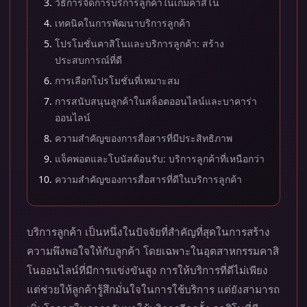
วิธีการจัดการบริการลูกค้าในเกมคาสิโน
เทคนิคในการพัฒนาบริการลูกค้า
โปรโมชั่นคาสิโนและบริการลูกค้า: สร้าง
ประสบการณ์ที่ดี
การเลือกโปรโมชั่นที่เหมาะสม
การสนับสนุนลูกค้าในสล็อตออนไลน์และบาคาร่า
ออนไลน์
ความสำคัญของการสื่อสารที่มีประสิทธิภาพ
แจ็คพอตและโบนัสต้อนรับ: บริการลูกค้าที่เหนือกว่า
ความสำคัญของการสื่อสารที่ดีในบริการลูกค้า
บริการลูกค้า เป็นหนึ่งในปัจจัยที่สำคัญที่สุดในการสร้าง
ความพึงพอใจให้กับลูกค้า โดยเฉพาะในอุตสาหกรรมคาสิ
โนออนไลน์ที่มีการแข่งขันสูง การให้บริการที่ดีไม่เพียง
แต่ช่วยให้ลูกค้ารู้สึกมั่นใจในการใช้บริการ แต่ยังสามารถ