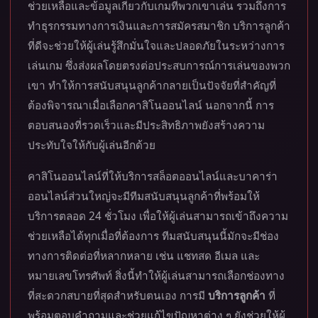
ช่วยเหลือและข้อมูลเกี่ยวกับเกมที่พวกเขาเล่น รวมถึงการ
ทำธุรกรรมทางการเงินและการสมัครสมาชิก บริการลูกค้า
ที่ดีจะช่วยให้ผู้เล่นรู้สึกมั่นใจและปลอดภัยในระหว่างการ
เล่นเกม ซึ่งส่งผลโดยตรงต่อประสบการณ์การเล่นของพวก
เขา ทำให้การสนับสนุนลูกค้ากลายเป็นปัจจัยที่สำคัญที่
ต้องพิจารณาเมื่อเลือกคาสิโนออนไลน์ นอกจากนี้ การ
ตอบสนองที่รวดเร็วและมีประสิทธิภาพยังสร้างความ
ประทับใจให้กับผู้เล่นอีกด้วย
คาสิโนออนไลน์ที่ให้บริการสล็อตออนไลน์และบาคาร่า
ออนไลน์ส่วนใหญ่จะมีทีมสนับสนุนลูกค้าที่พร้อมให้
บริการตลอด 24 ชั่วโมง เพื่อให้ผู้เล่นสามารถเข้าถึงความ
ช่วยเหลือได้ทุกเมื่อที่ต้องการ ทีมสนับสนุนนี้มักจะมีช่อง
ทางการติดต่อที่หลากหลาย เช่น แชทสด อีเมล และ
หมายเลขโทรศัพท์ สิ่งนี้ทำให้ผู้เล่นสามารถเลือกช่องทาง
ที่สะดวกสบายที่สุดสำหรับตนเอง การมี
บริการลูกค้า
ที่
พร้อมตอบคำถามและช่วยแก้ไขปัญหาต่าง ๆ ยังช่วยให้ผู้