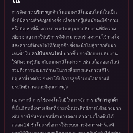
โน
การจัดการ
บริการลูกค้า
ในเกมคาสิโนออนไลน์นั้นเป็น
สิ่งที่มีความสำคัญอย่างยิ่ง เนื่องจากผู้เล่นมักจะมีคำถาม
หรือปัญหาที่ต้องการการสนับสนุนจากทีมงานที่มีความ
เชี่ยวชาญ การให้บริการที่ดีสามารถสร้างความไว้วางใจ
และความพึงพอใจให้กับลูกค้า ซึ่งจะนำไปสู่การกลับมา
เล่นซ้ำใน
คาสิโนออนไลน์
มากขึ้น การฝึกอบรมทีมงาน
ให้มีความรู้เกี่ยวกับเกมคาสิโนต่าง ๆ เช่น สล็อตออนไลน์
รวมถึงการพัฒนาทักษะในการสื่อสารและการแก้ไข
ปัญหาที่รวดเร็ว จะทำให้บริการลูกค้าเป็นไปอย่างมี
ประสิทธิภาพและมีคุณภาพสูง
นอกจากนี้ การใช้เทคโนโลยีในการจัดการ
บริการลูกค้า
ก็เป็นอีกหนึ่งทางเลือกที่ช่วยเพิ่มประสิทธิภาพได้อย่างมาก
เช่น การใช้แชทบอทที่สามารถตอบคำถามเบื้องต้นได้
ตลอด 24 ชั่วโมง หรือการใช้ระบบการจัดการคำร้องที่