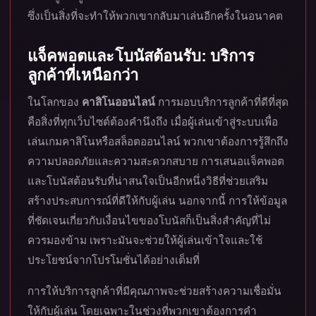
ซึ่งเป็นสิ่งที่จะทำให้พวกเขากลับมาเล่นอีกครั้งในอนาคต
แจ็คพอตและโบนัสต้อนรับ: บริการ
ลูกค้าที่เหนือกว่า
ในโลกของ
คาสิโนออนไลน์
การมอบบริการลูกค้าที่ดีที่สุด
คือสิ่งที่ทุกเว็บไซต์ต้องคำนึงถึง เมื่อผู้เล่นเข้าสู่ระบบเพื่อ
เล่นเกมคาสิโนหรือสล็อตออนไลน์ พวกเขาต้องการรู้สึกถึง
ความปลอดภัยและความสะดวกสบาย การเสนอแจ็คพอต
และโบนัสต้อนรับที่น่าสนใจเป็นอีกหนึ่งวิธีที่ช่วยเสริม
สร้างประสบการณ์ที่ดีให้กับผู้เล่น นอกจากนี้ การให้ข้อมูล
ที่ชัดเจนเกี่ยวกับเงื่อนไขของโบนัสก็เป็นสิ่งสำคัญที่ไม่
ควรมองข้าม เพราะมันจะช่วยให้ผู้เล่นเข้าใจและใช้
ประโยชน์จากโปรโมชั่นได้อย่างเต็มที่
การให้บริการลูกค้าที่มีคุณภาพจะช่วยสร้างความเชื่อมั่น
ให้กับผู้เล่น โดยเฉพาะในช่วงที่พวกเขาต้องการคำ