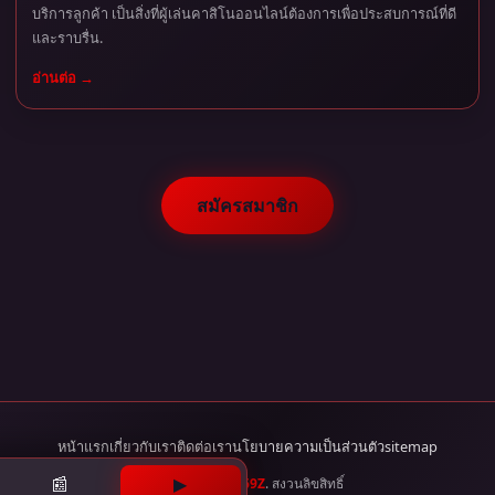
บริการลูกค้า เป็นสิ่งที่ผู้เล่นคาสิโนออนไลน์ต้องการเพื่อประสบการณ์ที่ดี
และราบรื่น.
อ่านต่อ →
สมัครสมาชิก
หน้าแรก
เกี่ยวกับเรา
ติดต่อเรา
นโยบายความเป็นส่วนตัว
sitemap
📰
▶
© 2026
OMG369Z
. สงวนลิขสิทธิ์