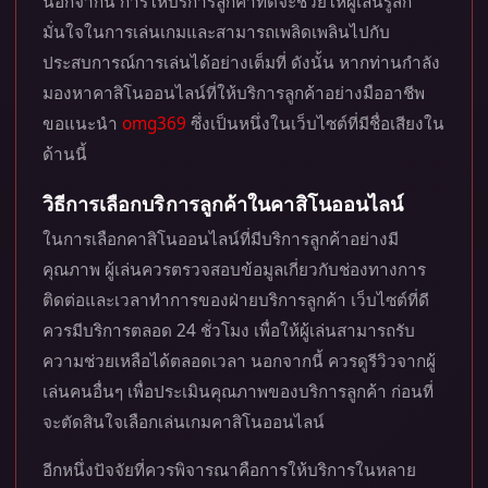
นอกจากนี้ การให้บริการลูกค้าที่ดีจะช่วยให้ผู้เล่นรู้สึก
มั่นใจในการเล่นเกมและสามารถเพลิดเพลินไปกับ
ประสบการณ์การเล่นได้อย่างเต็มที่ ดังนั้น หากท่านกำลัง
มองหาคาสิโนออนไลน์ที่ให้บริการลูกค้าอย่างมืออาชีพ
ขอแนะนำ
omg369
ซึ่งเป็นหนึ่งในเว็บไซต์ที่มีชื่อเสียงใน
ด้านนี้
วิธีการเลือกบริการลูกค้าในคาสิโนออนไลน์
ในการเลือกคาสิโนออนไลน์ที่มีบริการลูกค้าอย่างมี
คุณภาพ ผู้เล่นควรตรวจสอบข้อมูลเกี่ยวกับช่องทางการ
ติดต่อและเวลาทำการของฝ่ายบริการลูกค้า เว็บไซต์ที่ดี
ควรมีบริการตลอด 24 ชั่วโมง เพื่อให้ผู้เล่นสามารถรับ
ความช่วยเหลือได้ตลอดเวลา นอกจากนี้ ควรดูรีวิวจากผู้
เล่นคนอื่นๆ เพื่อประเมินคุณภาพของบริการลูกค้า ก่อนที่
จะตัดสินใจเลือกเล่นเกมคาสิโนออนไลน์
อีกหนึ่งปัจจัยที่ควรพิจารณาคือการให้บริการในหลาย