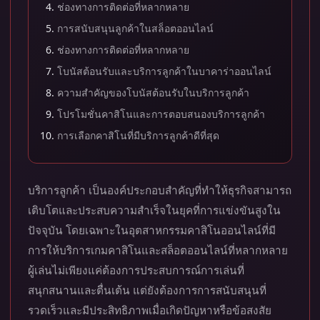
ช่องทางการติดต่อที่หลากหลาย
การสนับสนุนลูกค้าในสล็อตออนไลน์
ช่องทางการติดต่อที่หลากหลาย
โบนัสต้อนรับและบริการลูกค้าในบาคาร่าออนไลน์
ความสำคัญของโบนัสต้อนรับในบริการลูกค้า
โปรโมชั่นคาสิโนและการตอบสนองบริการลูกค้า
การเลือกคาสิโนที่มีบริการลูกค้าดีที่สุด
บริการลูกค้า เป็นองค์ประกอบสำคัญที่ทำให้ธุรกิจสามารถ
เติบโตและประสบความสำเร็จในยุคที่การแข่งขันสูงใน
ปัจจุบัน โดยเฉพาะในอุตสาหกรรมคาสิโนออนไลน์ที่มี
การให้บริการเกมคาสิโนและสล็อตออนไลน์ที่หลากหลาย
ผู้เล่นไม่เพียงแค่ต้องการประสบการณ์การเล่นที่
สนุกสนานและตื่นเต้น แต่ยังต้องการการสนับสนุนที่
รวดเร็วและมีประสิทธิภาพเมื่อเกิดปัญหาหรือข้อสงสัย