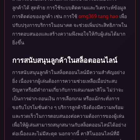
ลูกค้าได้ สุดท้าย การใช้ระบบติดตามและวิเคราะห์ข้อมูล
การติดต่อของลูกค้า เช่น การใช้
omg369 tang hao
เพื่อ
ปรับปรุงการบริการในอนาคต จะช่วยเพิ่มประสิทธิภาพใน
การตอบสนองและสร้างความพึงพอใจให้กับผู้เล่นได้มาก
ยิ่งขึ้น
การสนับสนุนลูกค้าในสล็อตออนไลน์
การสนับสนุนลูกค้าในสล็อตออนไลน์มีความสำคัญอย่าง
ยิ่ง เนื่องจากผู้เล่นต้องการความช่วยเหลือเมื่อประสบ
ปัญหาหรือมีคำถามเกี่ยวกับการเล่นเกมคาสิโน ไม่ว่าจะ
เป็นการฝาก-ถอนเงิน การเลือกเกม หรือแม้กระทั่งการ
ขอรับโปรโมชั่นต่าง ๆ บริการลูกค้าจึงต้องมีความพร้อม
และรวดเร็วในการตอบสนองต่อความต้องการของผู้เล่น
เพื่อให้ผู้เล่นสามารถสนุกสนานกับสล็อตออนไลน์ได้อย่าง
ต่อเนื่องและไม่มีสะดุด นอกจากนี้ คาสิโนออนไลน์ที่มี