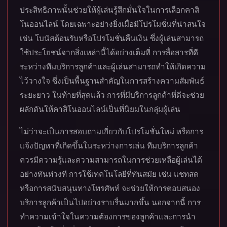
ประสิทธิภาพนั้นช่วยให้ผู้เล่นรู้สึกมั่นใจในการเลือกคาสิ
โนออนไลน์ โดยเฉพาะอย่างยิ่งเมื่อมีโปรโมชั่นที่น่าสนใจ
เช่น โบนัสต้อนรับหรือโปรโมชั่นคืนเงิน ซึ่งผู้เล่นสามารถ
ใช้ประโยชน์จากสิ่งเหล่านี้ได้อย่างเต็มที่ การสื่อสารที่ดี
ระหว่างทีมบริการลูกค้าและผู้เล่นสามารถทำให้เกิดความ
ไว้วางใจ ซึ่งเป็นพื้นฐานสำคัญในการสร้างความสัมพันธ์
ระยะยาว ในท้ายที่สุดแล้ว การที่มีบริการลูกค้าที่ดีจะช่วย
ผลักดันให้คาสิโนออนไลน์เป็นที่นิยมในกลุ่มผู้เล่น
ไม่ว่าจะเป็นการสอบถามเกี่ยวกับโปรโมชั่นใหม่ หรือการ
แจ้งปัญหาที่เกิดขึ้นในระหว่างการเล่น ทีมบริการลูกค้า
ควรมีความรู้และความสามารถในการช่วยเหลือผู้เล่นได้
อย่างทันท่วงที การใช้เทคโนโลยีที่ทันสมัย เช่น แชทสด
หรือการสนับสนุนทางโทรศัพท์ จะช่วยให้การตอบสนอง
บริการลูกค้าเป็นไปอย่างราบรื่นมากขึ้น นอกจากนี้ การ
ทำความเข้าใจในความต้องการของลูกค้าและการนำ