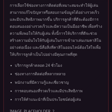
การเลือกใช้ช่องทางการติดต่อที่เหมาะสมจะทำให้ผู้เล่น
สามารถแก้ไขปัญหาหรือสอบถามข้อมูลได้อย่างรวดเร็ว
และมีประสิทธิภาพมากขึ้น บริการลูกค้าที่ดีจะต้องมีการ
ตอบสนองอย่างรวดเร็วและมีความเป็นมืออาชีพ เพื่อสร้าง
ความพึงพอใจให้กับผู้เล่น ทั้งนี้การให้บริการที่ดีจะช่วย
สร้างความมั่นใจให้กับผู้เล่นในการเข้ามาเล่นเกมคาสิโน
อย่างต่อเนื่อง และนี่คือสิ่งที่คาสิโนออนไลน์ต้องใส่ใจเพื่อ
ให้บริการลูกค้าเป็นไปอย่างมีคุณภาพที่สุด
บริการลูกค้าตลอด 24 ชั่วโมง
ช่องทางการติดต่อที่หลากหลาย
พนักงานที่มีความรู้และเชี่ยวชาญ
การตอบสนองที่รวดเร็วและมีประสิทธิภาพ
การให้คำแนะนำที่เป็นประโยชน์ต่อผู้เล่น
IMAGE_PLACEHOLDER_2