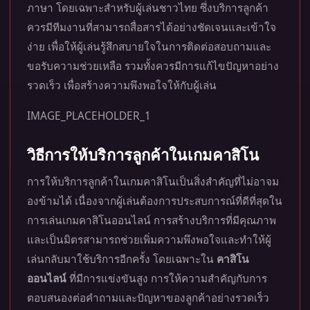
ภาษา โดยเฉพาะสำหรับผู้เล่นชาวไทย ซึ่งบริการลูกค้า
ควรมีทีมงานที่สามารถสื่อสารได้อย่างชัดเจนและเข้าใจ
ง่าย เพื่อให้ผู้เล่นรู้สึกสบายใจในการติดต่อสอบถามและ
ขอรับความช่วยเหลือ รวมทั้งควรมีการแก้ไขปัญหาอย่าง
รวดเร็ว เพื่อสร้างความพึงพอใจให้กับผู้เล่น
IMAGE_PLACEHOLDER_1
วิธีการให้บริการลูกค้าในเกมคาสิโน
การให้บริการลูกค้าในเกมคาสิโนเป็นสิ่งสำคัญที่ไม่อาจม
องข้ามได้ เนื่องจากผู้เล่นต้องการประสบการณ์ที่ดีที่สุดใน
การเล่นเกมคาสิโนออนไลน์ การสร้างบริการที่มีคุณภาพ
และเป็นมิตรสามารถช่วยเพิ่มความพึงพอใจและทำให้ผู้
เล่นกลับมาใช้บริการอีกครั้ง โดยเฉพาะใน
คาสิโน
ออนไลน์
ที่มีการแข่งขันสูง การให้ความสำคัญกับการ
ตอบสนองต่อคำถามและปัญหาของลูกค้าอย่างรวดเร็ว