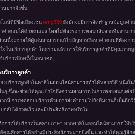
านมากยิ่งขึ้น
น์ที่มีชื่อเสียงเช่น
omg369
ยังมักจะมีการจัดทำฐานข้อมูลคำถ
รถหาคำตอบได้ด้วยตนเอง โดยไม่ต้องรอการตอบกลับจากทีมงาน การม
วนนี้จะช่วยให้ผู้เล่นสามารถแก้ไขปัญหาหรือหาคำตอบที่ต้องการ
จในบริการลูกค้า โดยรวมแล้ว การให้บริการลูกค้าที่มีคุณภาพสูงจ
้บริการอีกครั้งในอนาคต
บริการลูกค้า
บริการลูกค้าในคาสิโนออนไลน์สามารถทำได้หลายวิธี หนึ่งในวิธีท
คนอื่นๆ ซึ่งจะช่วยให้คุณเข้าใจถึงความสามารถในการตอบสนองต่
อกจากนี้ การทดสอบบริการด้วยการส่งคำถามไปยังทีมงานก็เป็นอีกวิธีหน
กลับได้รวดเร็วและมีประสิทธิภาพหรือไม่
คัญคือการให้บริการในหลายภาษา หากคาสิโนออนไลน์สามารถให้บริ
ห้คุณสื่อสารได้อย่างมีประสิทธิภาพมากยิ่งขึ้น และทำให้คุณรู้ส