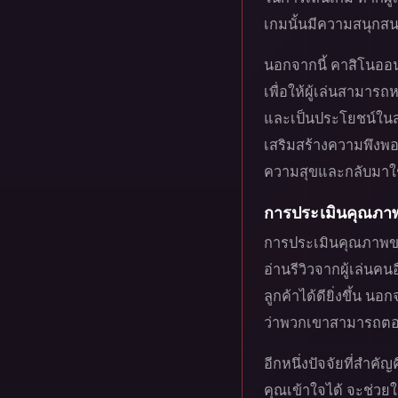
เกมนั้นมีความสนุกสน
นอกจากนี้ คาสิโนออนไล
เพื่อให้ผู้เล่นสามา
และเป็นประโยชน์ในส่
เสริมสร้างความพึงพอใ
ความสุขและกลับมาใช
การประเมินคุณภาพ
การประเมินคุณภาพของ
อ่านรีวิวจากผู้เล่น
ลูกค้าได้ดียิ่งขึ้น น
ว่าพวกเขาสามารถตอบ
อีกหนึ่งปัจจัยที่สำ
คุณเข้าใจได้ จะช่วยใ