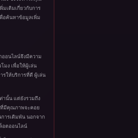
่มเติมเกี่ยวกับการ
พื่อค้นหาข้อมูลเพิ่ม
าออนไลน์จึงมีความ
ง เพื่อให้ผู้เล่น
้บริการที่ดี ผู้เล่น
านั้น แต่ยังรวมถึง
านที่มีคุณภาพจะคอย
นในการเดิมพัน นอกจาก
สล็อตออนไลน์