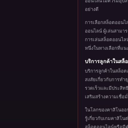
ออนไลน์ไม่ควรมีอุปสรร
อย่างดี
การเลือกสล็อตออนไลน์ท
ออนไลน์ ผู้เล่นสามา
การเล่นสล็อตออนไลน์
หนึ่งในทางเลือกที่แ
บริการลูกค้าในสล็
บริการลูกค้าในสล็อต
สงสัยเกี่ยวกับการทำ
รวดเร็วและมีประสิทธิ
เสริมสร้างความเชื่อมั่
ในโลกของคาสิโนออนไล
รู้เกี่ยวกับเกมคาสิโ
สล็อตออนไลน์หรือมีค