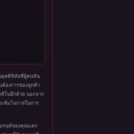
คดิจิทัลที่ผู้คนหัน
ามต้องการของลูกค้า
มคาสิโนอีกด้วย นอกจาก
วยเพิ่มโอกาสในการ
้แบรนด์ของคุณแตก