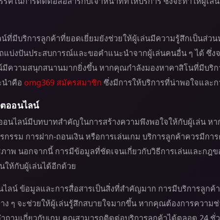
คในการติดต่อสื่อสารกับเจ้าหน้าที่ที่ให้บริการ ซึ่งจะทำให้ผู้เล่นร
ี่มีบริการลูกค้าที่ยอดเยี่ยมยังช่วยให้ผู้เล่นมีความรู้สึกเป็นส่
รถแบ่งปันประสบการณ์และขอคำแนะนำจากผู้เล่นคนอื่น ๆ ได้ ซึ่
มีความสนุกสนานมากยิ่งขึ้น หากคุณกำลังมองหาคาสิโนที่มีบริการ
นะนำคือ
omg369 สมัครสมาชิก
ซึ่งมีการให้บริการที่น่าพอใจและก
อตออนไลน์
ออนไลน์มีบทบาทสำคัญในการสร้างความพึงพอใจให้กับผู้เล่น หากผ
ธุรกรรม การฝาก-ถอนเงิน หรือการเล่นเกม บริการลูกค้าควรมีก
ภาพ นอกจากนี้ การมีข้อมูลที่ชัดเจนเกี่ยวกับวิธีการเล่นและกฎ
นให้กับผู้เล่นได้อีกด้วย
น์ ข้อมูลและการสื่อสารเป็นสิ่งที่สำคัญมาก การมีบริการลูกค้า
นต่าง ๆ จะช่วยให้ผู้เล่นรู้สึกสบายใจมากขึ้น หากคุณต้องการความ
ำถามเกี่ยวกับเกม คุณสามารถติดต่อบริการลูกค้าได้ตลอด 24 ชั่ว