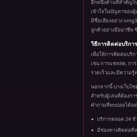
อีกหนึ่งด้านที่สำคัญใ
เข้าใจในปัญหาของผู้เล
มีชื่อเสียงอย่าง om
ลูกค้าอย่างมืออาชีพ
วิธีการติดต่อบริการ
เพื่อให้การติดต่อบร
เช่น การแชทสด, การโ
รวดเร็วและมีความรู้ค
นอกจากนี้ บางเว็บไซต์
สำหรับผู้เล่นที่ต้อง
คำถามที่พบบ่อยได้อย
บริการตลอด 24 ชั
มีช่องทางติดต่อท