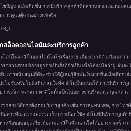
ขปัญหาเมื่อเกิดขึ้น การมีบริการลูกค้าที่หลากหลายและตอบสนองไ
ในการดูแลผู้เล่นอย่างแท้จริง
ER_1
อกสล็อตออนไลน์และบริการลูกค้า
ไลน์ในคาสิโนออนไลน์ไม่ใช่เรื่องง่าย เนื่องจากมีตัวเลือกมากมา
นการตรวจสอบบริการลูกค้าเป็นสิ่งที่จำเป็น เพื่อให้แน่ใจว่าผู้เล่นจ
สัย การสนับสนุนที่ดีจะช่วยให้ผู้เล่นรู้สึกมั่นใจมากขึ้นเมื่อเลือ
ีโปรโมชั่นหรือโบนัสที่น่าสนใจที่คาสิโนนั้นเสนอให้ การมีบริการลู
บการณ์การเล่นเกมคาสิโนนั้นเป็นไปอย่างราบรื่นและสนุกสนาน
ตรวจสอบวิธีการติดต่อบริการลูกค้า เช่น การสนทนาสด, การโทรศัพท์
ื่อสารที่สะดวกและรวดเร็ว การเลือกใช้คาสิโนที่มีบริการลูกค้าที่
าหรือขอข้อมูลเกี่ยวกับเกมคาสิโนที่ตนสนใจได้อย่างรวดเร็ว ก