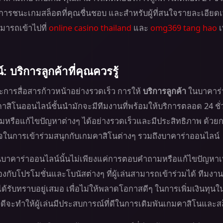
รชนะเกมสล็อตที่คุณชื่นชอบ และสำหรับผู้ที่สนใจรายละเอียดเพิ
มารถเข้าไปที่
online casino thailand
และ
omg369 tang hao
เ
 บริการลูกค้าที่คุณควรรู้
ะการสื่อสารก้าวหน้าอย่างรวดเร็ว การให้
บริการลูกค้า
ในบาคาร่
าสิโนออนไลน์ชั้นนำมักจะมีทีมงานที่พร้อมให้บริการตลอด 24 ชั่วโม
ือแก้ไขปัญหาต่างๆ ได้อย่างรวดเร็วและมีประสิทธิภาพ ด้วยการให
ใจในการเข้าร่วมสนุกกับเกมคาสิโนต่างๆ รวมถึงบาคาร่าออนไลน์
นบาคาร่าออนไลน์นั้นไม่เพียงแค่การตอบคำถามหรือแก้ไขปัญหาเท่
วข้องกับโปรโมชั่นและโบนัสต่างๆ ที่ผู้เล่นสามารถเข้าร่วมได้ ทีมง
่นได้รับทราบอยู่เสมอ เพื่อไม่ให้พลาดโอกาสดีๆ ในการเพิ่มเงินทุ
าที่ดีจะทำให้ผู้เล่นมีประสบการณ์ที่ดีในการเดิมพันเกมคาสิโนและ