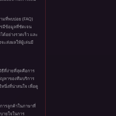
ามที่พบบ่อย (FAQ)
ีข้อมูลที่ชัดเจน
ได้อย่างรวดเร็ว และ
ะส่งผลให้ผู้เล่นมี
ี่ง่ายที่สุดคือการ
อปัญหาของทีมบริการ
ึ่งที่น่าสนใจ เพื่อดู
การลูกค้าในภาษาที่
ึกสบายใจในการ