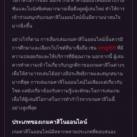
โอกาสในการชนะ นอกจากนี้ คาสิโนออนไลน์ยังมีโปรโม
ชั่นและโบนัสพิเศษมากมายเพื่อดึงดูดผู้เล่นใหม่ ทำให้การ
เข้าร่วมสนุกกับเกมคาสิโนออนไลน์นั้นมีความน่าสนใจ
มากยิ่งขึ้น
อย่างไรก็ตาม การเลือกเล่นเกมคาสิโนออนไลน์นั้นควรมี
การศึกษาและเลือกเว็บไซต์ที่น่าเชื่อถือ เช่น
omg369
ที่มี
ความปลอดภัยและให้บริการที่มีคุณภาพ นอกจากนี้ ผู้เล่น
ควรทำความเข้าใจเกี่ยวกับกฎกติกาของเกมคาสิโนต่างๆ
เพื่อให้สามารถเล่นได้อย่างมีประสิทธิภาพและสนุกสนาน
มากที่สุด การเล่นเกมคาสิโนออนไลน์ไม่เพียงแต่เกี่ยวกับ
โชค แต่ยังเกี่ยวข้องกับความรู้และทักษะในการเล่นเกม
เพื่อให้ผู้เล่นมีโอกาสในการทำกำไรจากเกมคาสิโนนี้
อย่างสูงที่สุด
ประเภทของเกมคาสิโนออนไลน์
เกมคาสิโนออนไลน์มีหลากหลายประเภทที่ตอบสนอง