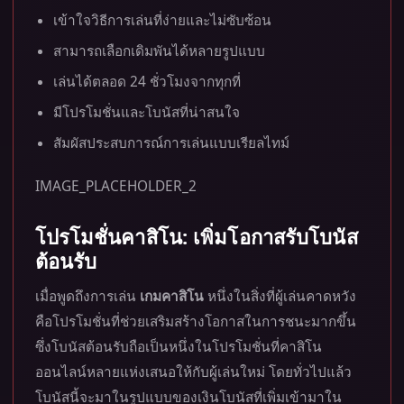
เข้าใจวิธีการเล่นที่ง่ายและไม่ซับซ้อน
สามารถเลือกเดิมพันได้หลายรูปแบบ
เล่นได้ตลอด 24 ชั่วโมงจากทุกที่
มีโปรโมชั่นและโบนัสที่น่าสนใจ
สัมผัสประสบการณ์การเล่นแบบเรียลไทม์
IMAGE_PLACEHOLDER_2
โปรโมชั่นคาสิโน: เพิ่มโอกาสรับโบนัส
ต้อนรับ
เมื่อพูดถึงการเล่น
เกมคาสิโน
หนึ่งในสิ่งที่ผู้เล่นคาดหวัง
คือโปรโมชั่นที่ช่วยเสริมสร้างโอกาสในการชนะมากขึ้น
ซึ่งโบนัสต้อนรับถือเป็นหนึ่งในโปรโมชั่นที่คาสิโน
ออนไลน์หลายแห่งเสนอให้กับผู้เล่นใหม่ โดยทั่วไปแล้ว
โบนัสนี้จะมาในรูปแบบของเงินโบนัสที่เพิ่มเข้ามาใน