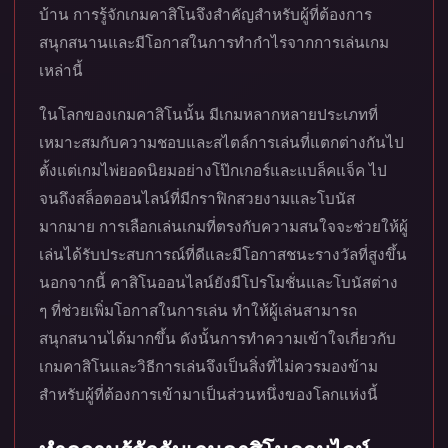
บ้าน การรู้จักเกมคาสิโนจึงสำคัญสำหรับผู้ที่ต้องการ
สนุกสนานและมีโอกาสในการทำกำไรจากการเล่นเกม
เหล่านี้
ในโลกของเกมคาสิโนนั้น มีเกมหลากหลายประเภทที่
เหมาะสมกับความชอบและสไตล์การเล่นที่แตกต่างกันไป
ตั้งแต่เกมไพ่ยอดนิยมอย่างโป๊กเกอร์และแบล็คแจ็ค ไป
จนถึงสล็อตออนไลน์ที่มีกราฟิกสวยงามและโบนัส
มากมาย การเลือกเล่นเกมที่ตรงกับความสนใจจะช่วยให้ผู้
เล่นได้รับประสบการณ์ที่ดีและมีโอกาสชนะรางวัลที่สูงขึ้น
นอกจากนี้ คาสิโนออนไลน์ยังมีโปรโมชั่นและโบนัสต่าง
ๆ ที่ช่วยเพิ่มโอกาสในการเล่น ทำให้ผู้เล่นสามารถ
สนุกสนานได้มากขึ้น ดังนั้นการทำความเข้าใจเกี่ยวกับ
เกมคาสิโนและวิธีการเล่นจึงเป็นสิ่งที่ไม่ควรมองข้าม
สำหรับผู้ที่ต้องการเข้ามาเป็นส่วนหนึ่งของโลกแห่งนี้