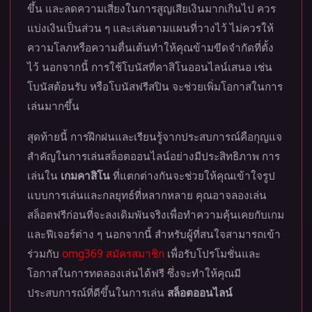
ขึ้น และลดความเสี่ยงในการสูญเสียเงินมากเกินไป ควร
แบ่งเงินเป็นส่วน ๆ และเล่นตามแผนที่วางไว้ ไม่ควรให้
ความโลภหรือความตื่นเต้นทำให้คุณข้ามขีดจำกัดที่ตั้ง
ไว้ นอกจากนี้ การใช้โบนัสที่คาสิโนออนไลน์เสนอ เช่น
โบนัสต้อนรับ หรือโบนัสฟรีสปิน จะช่วยเพิ่มโอกาสในการ
เล่นมากขึ้น
สุดท้ายนี้ การฝึกฝนและเรียนรู้จากประสบการณ์คือกุญแจ
สำคัญในการเล่นสล็อตออนไลน์อย่างมีประสิทธิภาพ การ
เล่นใน
เกมคาสิโน
ที่แตกต่างกันจะช่วยให้คุณเข้าใจรูป
แบบการเล่นและกลยุทธ์ที่หลากหลาย คุณอาจลองเล่น
สล็อตฟรีก่อนที่จะลงเดิมพันจริงเพื่อทำความคุ้นเคยกับเกม
และฟีเจอร์ต่าง ๆ นอกจากนี้ สำหรับผู้ที่สนใจสามารถเข้า
ร่วมกับ
omg369 สมัครสมาชิก
เพื่อรับโปรโมชั่นและ
โอกาสในการทดลองเล่นได้ฟรี ซึ่งจะทำให้คุณมี
ประสบการณ์ที่ดีขึ้นในการเล่น
สล็อตออนไลน์