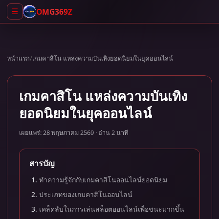
☰
OMG369Z
หน้าแรก
/
เกมคาสิโน แหล่งความบันเทิงยอดนิยมในยุคออนไลน์
เกมคาสิโน แหล่งความบันเทิง
ยอดนิยมในยุคออนไลน์
เผยแพร่: 28 พฤษภาคม 2569
· อ่าน 2 นาที
สารบัญ
ทำความรู้จักกับเกมคาสิโนออนไลน์ยอดนิยม
ประเภทของเกมคาสิโนออนไลน์
เคล็ดลับในการเล่นสล็อตออนไลน์เพื่อชนะมากขึ้น