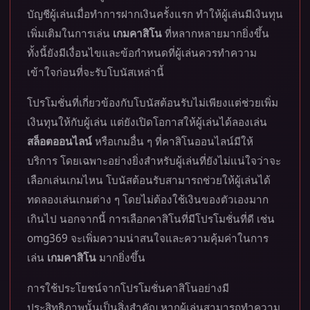
บัญชีผู้เล่นเมื่อทำการฝากเงินครั้งแรก ทำให้ผู้เล่นมีเงินทุน
เพิ่มเติมในการเล่น
เกมคาสิโน
ที่หลากหลายมากยิ่งขึ้น
ทั้งนี้ยังมีเงื่อนไขและข้อกำหนดที่ผู้เล่นควรทำความ
เข้าใจก่อนที่จะรับโบนัสเหล่านี้
โปรโมชั่นที่เกี่ยวข้องกับโบนัสต้อนรับไม่เพียงแต่ช่วยเพิ่ม
เงินทุนให้กับผู้เล่น แต่ยังเปิดโอกาสให้ผู้เล่นได้ลองเล่น
สล็อตออนไลน์
หรือเกมอื่น ๆ ที่คาสิโนออนไลน์มีให้
บริการ โดยเฉพาะอย่างยิ่งสำหรับผู้เล่นที่ยังไม่แน่ใจว่าจะ
เลือกเล่นเกมไหน โบนัสต้อนรับสามารถช่วยให้ผู้เล่นได้
ทดลองเล่นเกมต่าง ๆ โดยไม่ต้องใช้เงินของตัวเองมาก
เกินไป นอกจากนี้ การเลือกคาสิโนที่มีโปรโมชั่นที่ดี เช่น
omg369 จะเพิ่มความน่าสนใจและความคุ้มค่าในการ
เล่น
เกมคาสิโน
มากยิ่งขึ้น
การใช้ประโยชน์จากโปรโมชั่นคาสิโนอย่างมี
ประสิทธิภาพนั้นเป็นสิ่งสำคัญ หากผู้เล่นสามารถทำความ