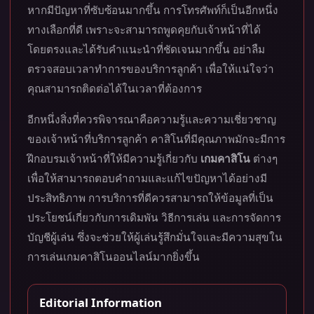
หากมีปัญหาที่ซับซ้อนมากขึ้น การโทรศัพท์ก็เป็นอีกหนึ่ง
ทางเลือกที่ดี เพราะจะสามารถพูดคุยกับเจ้าหน้าที่ได้
โดยตรงและได้รับคำแนะนำที่ชัดเจนมากขึ้น อย่าลืม
ตรวจสอบเวลาทำการของบริการลูกค้า เพื่อให้แน่ใจว่า
คุณสามารถติดต่อได้ในเวลาที่ต้องการ
อีกหนึ่งสิ่งที่ควรพิจารณาคือความรู้และความเชี่ยวชาญ
ของเจ้าหน้าที่บริการลูกค้า คาสิโนที่มีคุณภาพมักจะมีการ
ฝึกอบรมเจ้าหน้าที่ให้มีความรู้เกี่ยวกับ
เกมคาสิโน
ต่างๆ
เพื่อให้สามารถตอบคำถามและแก้ไขปัญหาได้อย่างมี
ประสิทธิภาพ การบริการที่ดีควรสามารถให้ข้อมูลที่เป็น
ประโยชน์เกี่ยวกับการเดิมพัน วิธีการเล่น และการจัดการ
บัญชีผู้เล่น ซึ่งจะช่วยให้ผู้เล่นรู้สึกมั่นใจและมีความสุขใน
การเล่นเกมคาสิโนออนไลน์มากยิ่งขึ้น
Editorial Information