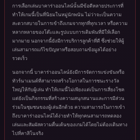
การเลือกเล่นบาคาร่าออนไลน์นั้นมีข้อดีหลายประการที่
ทำให้เกมนี้เป็นที่นิยมในหมู่นักพนัน ไม่ว่าจะเป็นความ
สะดวกสบายในการเข้าถึงเกมจากทุกที่ทุกเวลา หรือความ
หลากหลายของโต๊ะและรูปแบบการเดิมพันที่มีให้เลือก
มากมาย นอกจากนี้ยังมีการบริการลูกค้าที่ดี ซึ่งช่วยให้ผู้
เล่นสามารถแก้ไขปัญหาหรือสอบถามข้อมูลได้อย่าง
รวดเร็ว
นอกจากนี้ บาคาร่าออนไลน์ยังมีการจัดการแข่งขันหรือ
ทัวร์นาเมนต์ที่สามารถสร้างโอกาสในการชนะรางวัล
ใหญ่ให้กับผู้เล่น ทำให้เกมนี้ไม่เพียงแต่เป็นการเสี่ยงโชค
แต่ยังเป็นกิจกรรมที่สร้างความสนุกสนานและการมีส่วน
ร่วมในชุมชนของผู้เล่นอีกด้วย ความสามารถในการเข้า
ถึงบาคาร่าออนไลน์ได้ง่ายทำให้ทุกคนสามารถทดลอง
เล่นและสัมผัสความตื่นเต้นของเกมได้โดยไม่ต้องเดินทาง
ไปที่คาสิโนจริง