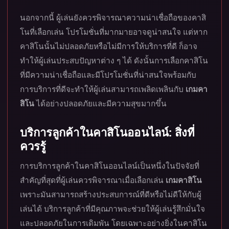
นอกจากนี้ ผู้เล่นยังควรพิจารณาความน่าเชื่อถือของคาสิ
โนที่เลือกเล่น โปรโมชั่นที่มากมายอาจดูน่าสนใจ แต่หาก
คาสิโนนั้นไม่ปลอดภัยหรือไม่มีการให้บริการที่ดี ก็อาจ
ทำให้ผู้เล่นประสบปัญหาต่าง ๆ ได้ ดังนั้นการเลือกคาสิโน
ที่มีความน่าเชื่อถือและมีโปรโมชั่นที่น่าสนใจพร้อมกับ
การบริการที่ดีจะทำให้ผู้เล่นสามารถเพลิดเพลินกับ
เกมคา
สิโน
ได้อย่างปลอดภัยและมีความสุขมากขึ้น
บริการลูกค้าในคาสิโนออนไลน์: สิ่งที่
ควรรู้
การบริการลูกค้าในคาสิโนออนไลน์เป็นหนึ่งในปัจจัยที่
สำคัญที่สุดที่ผู้เล่นควรพิจารณาเมื่อเลือกเล่น
เกมคาสิโน
เพราะมันสามารถสร้างประสบการณ์ที่ดีหรือไม่ดีให้กับผู้
เล่นได้ บริการลูกค้าที่มีคุณภาพจะช่วยให้ผู้เล่นรู้สึกมั่นใจ
และปลอดภัยในการเดิมพัน โดยเฉพาะอย่างยิ่งในคาสิโน