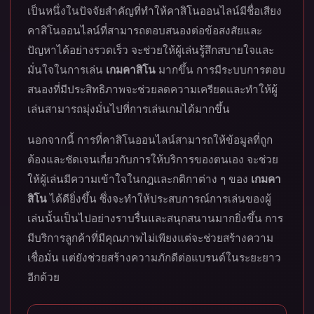
เป็นหนึ่งในปัจจัยสำคัญที่ทำให้คาสิโนออนไลน์มีชื่อเสียง
คาสิโนออนไลน์ที่สามารถตอบสนองต่อข้อสงสัยและ
ปัญหาได้อย่างรวดเร็ว จะช่วยให้ผู้เล่นรู้สึกสบายใจและ
มั่นใจในการเล่น
เกมคาสิโน
มากขึ้น การมีระบบการตอบ
สนองที่มีประสิทธิภาพจะช่วยลดความเครียดและทำให้ผู้
เล่นสามารถมุ่งมั่นไปที่การเล่นเกมได้มากขึ้น
นอกจากนี้ การที่คาสิโนออนไลน์สามารถให้ข้อมูลที่ถูก
ต้องและชัดเจนเกี่ยวกับการให้บริการของตนเอง จะช่วย
ให้ผู้เล่นมีความเข้าใจในกฎและกติกาต่าง ๆ ของ
เกมคา
สิโน
ได้ดียิ่งขึ้น ซึ่งจะทำให้ประสบการณ์การเล่นของผู้
เล่นนั้นเป็นไปอย่างราบรื่นและสนุกสนานมากยิ่งขึ้น การ
มีบริการลูกค้าที่มีคุณภาพไม่เพียงแต่จะช่วยสร้างความ
เชื่อมั่น แต่ยังช่วยสร้างความภักดีต่อแบรนด์ในระยะยาว
อีกด้วย