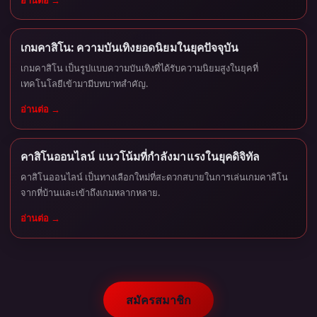
อ่านต่อ →
เกมคาสิโน: ความบันเทิงยอดนิยมในยุคปัจจุบัน
เกมคาสิโน เป็นรูปแบบความบันเทิงที่ได้รับความนิยมสูงในยุคที่
เทคโนโลยีเข้ามามีบทบาทสำคัญ.
อ่านต่อ →
คาสิโนออนไลน์ แนวโน้มที่กำลังมาแรงในยุคดิจิทัล
คาสิโนออนไลน์ เป็นทางเลือกใหม่ที่สะดวกสบายในการเล่นเกมคาสิโน
จากที่บ้านและเข้าถึงเกมหลากหลาย.
อ่านต่อ →
สมัครสมาชิก