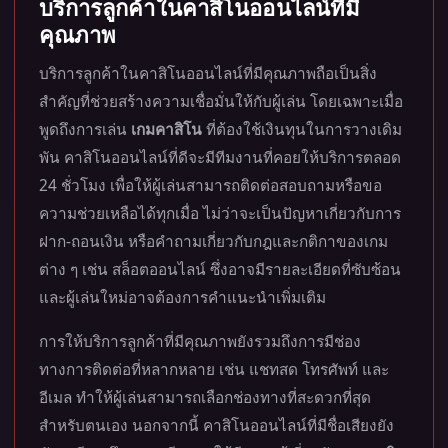
บริการลูกค้าในคาสิโนออนไลน์ที่มี
คุณภาพ
บริการลูกค้าในคาสิโนออนไลน์ที่มีคุณภาพถือเป็นสิ่ง
สำคัญที่ช่วยสร้างความเชื่อมั่นให้กับผู้เล่น โดยเฉพาะเมื่อ
พูดถึงการเล่น
เกมคาสิโน
ที่ต้องใช้เงินทุนในการวางเดิม
พัน คาสิโนออนไลน์ที่ดีจะมีทีมงานที่คอยให้บริการตลอด
24 ชั่วโมง เพื่อให้ผู้เล่นสามารถติดต่อสอบถามหรือขอ
ความช่วยเหลือได้ทุกเมื่อ ไม่ว่าจะเป็นปัญหาเกี่ยวกับการ
ฝาก-ถอนเงิน หรือคำถามเกี่ยวกับกฎและกติกาของเกม
ต่าง ๆ เช่น สล็อตออนไลน์ ซึ่งอาจมีรายละเอียดที่ซับซ้อน
และผู้เล่นใหม่อาจต้องการคำแนะนำเพิ่มเติม
การให้บริการลูกค้าที่มีคุณภาพยังรวมถึงการมีช่อง
ทางการติดต่อที่หลากหลาย เช่น แชทสด โทรศัพท์ และ
อีเมล ทำให้ผู้เล่นสามารถเลือกช่องทางที่สะดวกที่สุด
สำหรับตนเอง นอกจากนี้ คาสิโนออนไลน์ที่มีชื่อเสียงยัง