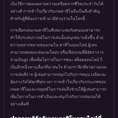
เป็นวิธีการผ่อนคลายความเครียดจากชีวิตประจำวันได้
อย่างดี การเข้าใจเกี่ยวกับเกมคาสิโนจึงเป็นสิ่งสำคัญ
สำหรับผู้ที่ต้องการเข้ามามีส่วนร่วมในโลกนี้
การเลือกเล่นเกมคาสิโนที่เหมาะสมกับตนเองสามารถ
ทำให้ประสบการณ์ในการเล่นนั้นสนุกสนานยิ่งขึ้น ด้วย
ความหลากหลายของเกมใน คาสิโนออนไลน์ ผู้เล่น
สามารถทดลองเล่นเกมใหม่ๆ หรือเลือกเกมที่มีอัตราการ
จ่ายเงินสูง เพื่อเพิ่มโอกาสในการชนะ สล็อตออนไลน์ ก็
เป็นอีกหนึ่งทางเลือกที่น่าสนใจ ด้วยกราฟิกที่สวยงามและ
การเล่นที่ง่าย ผู้เล่นสามารถสนุกไปกับการหมุนวงล้อและ
ลุ้นรางวัลได้ทุกที่ทุกเวลา การเข้าใจเกี่ยวกับประเภทของ
เกมคาสิโนและกลยุทธ์ในการเล่นจึงช่วยให้ผู้เล่นสามารถ
เพิ่มโอกาสในการทำเงินและสนุกไปกับการเล่นเกมได้
อย่างเต็มที่