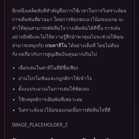
อีกหนึ่งเคล็ดลับที่สำคัญคือการใช้เวลาในการวิเคราะห์ผล
การเดิมพันที่ผ่านมา โดยการสังเกตแนวโน้มของเกม จะ
ทำให้คุณสามารถตัดสินใจวางเดิมพันได้ดีขึ้น การเล่น
อย่างมีสติและไม่ให้ความรู้สึกนำพาคุณไปจะช่วยให้คุณ
สามารถสนุกกับ
เกมคาสิโน
ได้อย่างเต็มที่ โดยไม่ต้อง
กังวลเกี่ยวกับการสูญเสียเงินทุนมากเกินไป
เลือกเล่นในคาสิโนที่มีชื่อเสียง
อ่านโปรโมชั่นและกฎกติกาให้เข้าใจ
ตั้งงบประมาณในการเล่นให้ชัดเจน
ใช้กลยุทธ์การเดิมพันที่เหมาะสม
วิเคราะห์แนวโน้มของเกมเพื่อการตัดสินใจที่ดี
IMAGE_PLACEHOLDER_2