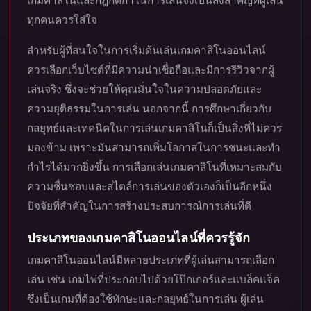
เกมคาสิโนและกฎกติกาในการเล่นจึงเป็นสิ่งสำคัญที่ผู้เล่น
ทุกคนควรใส่ใจ
สำหรับผู้ที่สนใจในการเริ่มต้นเล่นเกมคาสิโนออนไลน์
ควรเลือกเว็บไซต์ที่มีความน่าเชื่อถือและมีการรีวิวจากผู้
เล่นจริง ซึ่งจะช่วยให้คุณมั่นใจในความปลอดภัยและ
ความยุติธรรมในการเล่น นอกจากนี้ การศึกษาเกี่ยวกับ
กลยุทธ์และเทคนิคในการเล่นเกมคาสิโนก็เป็นสิ่งที่ไม่ควร
มองข้าม เพราะมันสามารถเพิ่มโอกาสในการชนะและทำ
กำไรได้มากยิ่งขึ้น การเลือกเล่นเกมคาสิโนที่เหมาะสมกับ
ความชื่นชอบและสไตล์การเล่นของตัวเองก็เป็นอีกหนึ่ง
ปัจจัยที่สำคัญในการสร้างประสบการณ์การเล่นที่ดี
ประเภทของเกมคาสิโนออนไลน์ที่ควรรู้จัก
เกมคาสิโนออนไลน์มีหลายประเภทที่ผู้เล่นสามารถเลือก
เล่น เช่น เกมไพ่ที่ประกอบไปด้วยโป๊กเกอร์และแบล็คแจ็ค
ซึ่งเป็นเกมที่ต้องใช้ทักษะและกลยุทธ์ในการเล่น ผู้เล่น