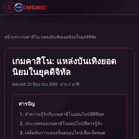
☰
OMG369Z
หน้าแรก
/
เกมคาสิโน: แหล่งบันเทิงยอดนิยมในยุคดิจิทัล
เกมคาสิโน: แหล่งบันเทิงยอด
นิยมในยุคดิจิทัล
เผยแพร่: 25 มิถุนายน 2569
· อ่าน 2 นาที
สารบัญ
ทำความรู้จักกับเกมคาสิโนออนไลน์ที่ดีที่สุด
ประเภทของเกมคาสิโนออนไลน์ที่ควรรู้จัก
เคล็ดลับการเล่นสล็อตออนไลน์เพื่อแจ็คพอต