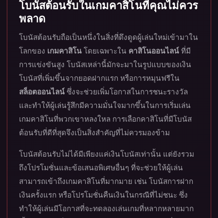
โบนัสต้อนรับในเกมคาสิโนที่คุณไม่ควร
พลาด
โบนัสต้อนรับถือเป็นหนึ่งในสิ่งที่ดึงดูดผู้เล่นใหม่เข้ามาใน
โลกของ
เกมคาสิโน
โดยเฉพาะใน
คาสิโนออนไลน์
ที่มี
การแข่งขันสูง โบนัสเหล่านี้มักจะมาในรูปแบบของเงิน
โบนัสที่เพิ่มขึ้นจากยอดฝากแรก หรือการหมุนฟรีใน
สล็อตออนไลน์
ซึ่งจะช่วยเพิ่มโอกาสในการชนะรางวัล
และทำให้ผู้เล่นรู้สึกมีความมั่นใจมากขึ้นในการเริ่มเล่น
เกมคาสิโนที่พวกเขาหลงใหล การเลือกคาสิโนที่มีโบนัส
ต้อนรับที่ดีที่สุดจึงเป็นสิ่งสำคัญที่ไม่ควรมองข้าม
โบนัสต้อนรับไม่ได้มีเพียงแค่เงินโบนัสเท่านั้น แต่ยังรวม
ถึงโปรโมชั่นและข้อเสนอพิเศษอื่นๆ ที่จะช่วยให้ผู้เล่น
สามารถเข้าถึงเกมคาสิโนที่มากมาย เช่น โบนัสการฝาก
เงินครั้งแรก หรือโปรโมชั่นคืนเงินในกรณีที่ไม่ชนะ ซึ่ง
ทำให้ผู้เล่นมีโอกาสที่จะทดลองเล่นเกมที่หลากหลายมาก