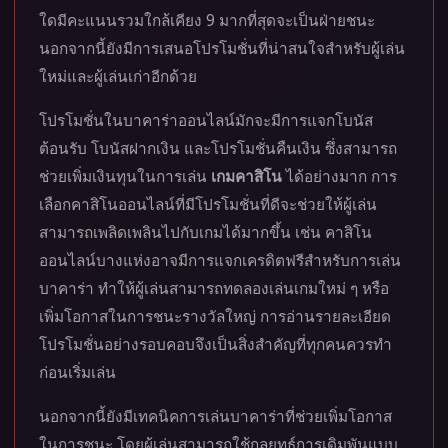
ใดมีคะแนนรวมใกล้เคียง 9 มากที่สุดจะเป็นฝ่ายชนะ
นอกจากนี้ยังมีการเสนอโปรโมชั่นที่น่าสนใจสำหรับผู้เล่น
ใหม่และผู้เล่นเก่าอีกด้วย
โปรโมชั่นในบาคาร่าออนไลน์มักจะมีการแจกโบนัส
ต้อนรับ โบนัสฝากเงิน และโปรโมชั่นคืนเงิน ซึ่งสามารถ
ช่วยเพิ่มเงินทุนในการเล่น
เกมคาสิโน
ได้อย่างมาก การ
เลือกคาสิโนออนไลน์ที่มีโปรโมชั่นที่ดีจะช่วยให้ผู้เล่น
สามารถเพลิดเพลินไปกับเกมได้มากขึ้น เช่น คาสิโน
ออนไลน์บางแห่งอาจมีการแจกเครดิตฟรีสำหรับการเล่น
บาคาร่า ทำให้ผู้เล่นสามารถทดลองเล่นเกมใหม่ ๆ หรือ
เพิ่มโอกาสในการชนะรางวัลใหญ่ การอ่านรายละเอียด
โปรโมชั่นอย่างรอบคอบจึงเป็นสิ่งสำคัญที่ทุกคนควรทำ
ก่อนเริ่มเล่น
นอกจากนี้ยังมีเทคนิคการเล่นบาคาร่าที่ช่วยเพิ่มโอกาส
ในการชนะ โดยผู้เล่นสามารถใช้กลยุทธ์การเดิมพันแบบ