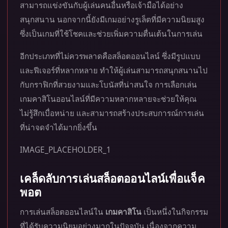
สามารถแข่งขันกับผู้เล่นคนอื่นหรือเจ้ามือได้อย่าง
สนุกสนาน นอกจากนี้ยังมีเกมอย่างรูเล็ตที่มีความนิยมสูง
ซึ่งเป็นเกมที่ใช้โชคและช่วยเพิ่มความตื่นเต้นในการเล่น
อีกประเภทที่ไม่ควรพลาดคือสล็อตออนไลน์ ซึ่งมีรูปแบบ
และฟีเจอร์ที่หลากหลาย ทำให้ผู้เล่นสามารถสนุกสนานไป
กับกราฟิกที่สวยงามและโบนัสที่น่าสนใจ การเลือกเล่น
เกมคาสิโนออนไลน์ที่มีความหลากหลายจะช่วยให้คุณ
ไม่รู้สึกเบื่อหน่าย และสามารถสร้างประสบการณ์การเล่น
ที่น่าจดจำได้มากยิ่งขึ้น
IMAGE_PLACEHOLDER_1
เคล็ดลับการเล่นสล็อตออนไลน์เพื่อแจ็ค
พอต
การเล่นสล็อตออนไลน์ใน
เกมคาสิโน
เป็นหนึ่งในกิจกรรม
ที่ได้รับความนิยมอย่างมากในปัจจุบัน เนื่องจากความ