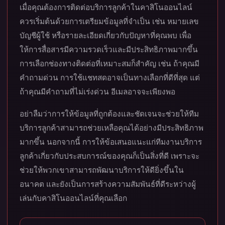
เมื่อคุณต้องการติดต่อบริการลูกค้าในคาสิโนออนไลน์
ควรเริ่มต้นด้วยการเตรียมข้อมูลที่จำเป็น เช่น หมายเลข
บัญชีผู้ใช้ หรือรายละเอียดเกี่ยวกับปัญหาที่คุณพบ เพื่อ
ให้การสื่อสารมีความรวดเร็วและมีประสิทธิภาพมากขึ้น
การเลือกช่องทางติดต่อที่เหมาะสมก็สำคัญ เช่น ถ้าคุณมี
คำถามด่วน การใช้แชทสดอาจเป็นทางเลือกที่ดีที่สุด แต่
ถ้าคุณมีคำถามที่ไม่เร่งด่วน อีเมลอาจจะเพียงพอ
อย่าลืมว่าการให้ข้อมูลที่ถูกต้องและชัดเจนจะช่วยให้ทีม
บริการลูกค้าสามารถช่วยเหลือคุณได้อย่างมีประสิทธิภาพ
มากขึ้น นอกจากนี้ การให้ข้อเสนอแนะแก่ทีมงานบริการ
ลูกค้าเกี่ยวกับประสบการณ์ของคุณก็เป็นสิ่งที่ดี เพราะจะ
ช่วยให้พวกเขาสามารถพัฒนาบริการให้ดียิ่งขึ้นใน
อนาคต และยังเป็นการสร้างความสัมพันธ์ที่ดีระหว่างผู้
เล่นกับคาสิโนออนไลน์ที่คุณเลือก