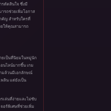
รตัดสินใจ ซึ่งมี
มารถช่วยเพิ่มโอกาส
ำคัญ สำหรับใครที่
่วยให้คุณสามารถ
เป็นที่นิยมในหมู่นัก
ออนไลน์มากขึ้น เกม
เกมล้วนมีเอกลักษณ์
ลิน แต่ยังเป็น
รเล่นที่ง่ายและไม่ซับ
อร์พิเศษที่ช่วยเพิ่ม