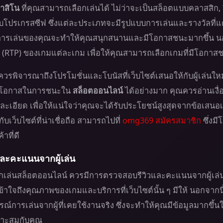
าสิโน
ที่คุณสามารถเลือกเล่นได้ ไม่ว่าจะเป็นสล็อตแบบคลาสสิก, ว
บโปรเกรสซีฟ ซึ่งแต่ละประเภทจะมีรูปแบบการเล่นและรางวัลที่แ
์การเล่นของคุณจะทำให้คุณสนุกสนานและมีโอกาสชนะมากขึ้น นอ
 (RTP) ของเกมแต่ละเกม เพื่อให้คุณสามารถเลือกเกมที่มีโอกาสช
 ควรพิจารณาถึงโปรโมชั่นและโบนัสที่เว็บไซต์เสนอให้กับผู้เล่นให
ิ่มโอกาสในการชนะใน
สล็อตออนไลน์
ได้อย่างมาก คุณควรอ่านเง
ละเอียด เพื่อให้แน่ใจว่าคุณจะได้รับประโยชน์สูงสุดจากข้อเสนอเห
บเว็บไซต์ที่น่าเชื่อถือ สามารถไปที่
omg369 สมัครสมาชิก
ซึ่งมี
าที่ดี
ละคะแนนจากผู้เล่น
ือกเล่นสล็อตออนไลน์ ควรมีการตรวจสอบรีวิวและคะแนนจากผู้เล่นค
เข้าใจถึงคุณภาพของเกมและบริการที่เว็บไซต์นั้น ๆ มีให้ นอกจากน
์การเล่นจากผู้ที่เคยใช้งานจริง ซึ่งจะทำให้คุณมีข้อมูลมากขึ้
มาะสมกับคุณ