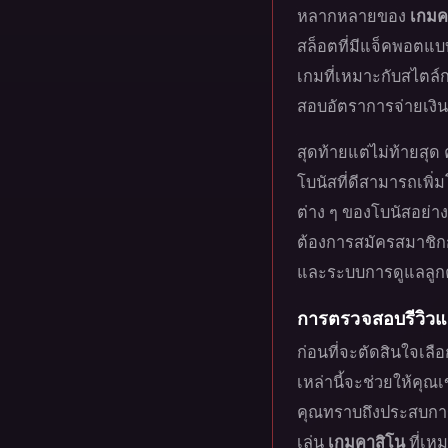
หลากหลายของ
เกมค
สล็อตที่มีแจ็คพอตแบ
เกมที่เหมาะกับสไตล
สอบอัตราการจ่ายเงิน
สุดท้ายแต่ไม่ท้ายสุด
โบนัสที่ดีสามารถเพ
ต่าง ๆ ของโบนัสอย่าง
ต้องการสมัครสมาชิกกั
และระบบการดูแลลูกค้
การตรวจสอบรีวิวแ
ก่อนที่จะตัดสินใจเล
เหล่านี้จะช่วยให้คุณ
คุณทราบถึงประสบการณ
เล่น
เกมคาสิโน
ที่เห