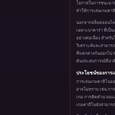
โอกาสในการชนะมากขึ้
ทำให้การเล่นเกมคาสิโ
นอกจากสล็อตออนไลน์แ
เฉพาะบาคาร่า ที่เป็น
อย่างต่อเนื่อง สำหรับ
วิเคราะห์และสามารถอ
ที่แตกต่างกันออกไป ส
ต้นประสบการณ์ที่น่าตื
ประโยชน์ของการเล
การเล่นเกมคาสิโนออน
อาจไม่ทราบ เช่น การ
เกม การคิดคำนวณและว
เกมคาสิโนยังสามารถช