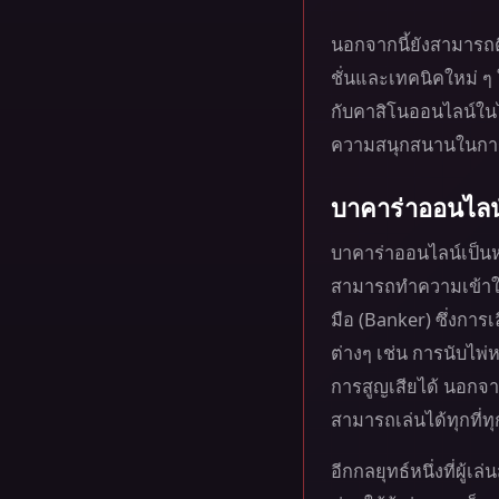
นอกจากนี้ยังสามารถ
ชั่นและเทคนิคใหม่ ๆ 
กับคาสิโนออนไลน์ใน
ความสนุกสนานในการ
บาคาร่าออนไลน
บาคาร่าออนไลน์เป็นห
สามารถทำความเข้าใจได้
มือ (Banker) ซึ่งกา
ต่างๆ เช่น การนับไพ
การสูญเสียได้ นอกจา
สามารถเล่นได้ทุกที่ท
อีกกลยุทธ์หนึ่งที่ผ