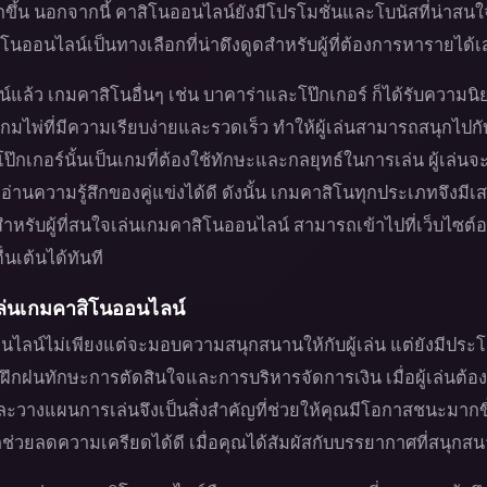
น นอกจากนี้ คาสิโนออนไลน์ยังมีโปรโมชั่นและโบนัสที่น่าสนใจส
นออนไลน์เป็นทางเลือกที่น่าดึงดูดสำหรับผู้ที่ต้องการหารายได้เ
ล้ว เกมคาสิโนอื่นๆ เช่น บาคาร่าและโป๊กเกอร์ ก็ได้รับความนิ
เกมไพ่ที่มีความเรียบง่ายและรวดเร็ว ทำให้ผู้เล่นสามารถสนุกไปก
โป๊กเกอร์นั้นเป็นเกมที่ต้องใช้ทักษะและกลยุทธ์ในการเล่น ผู้เล่น
่านความรู้สึกของคู่แข่งได้ดี ดังนั้น เกมคาสิโนทุกประเภทจึงมี
ำหรับผู้ที่สนใจเล่นเกมคาสิโนออนไลน์ สามารถเข้าไปที่เว็บไซต์
่นเต้นได้ทันที
่นเกมคาสิโนออนไลน์
ไลน์ไม่เพียงแต่จะมอบความสนุกสนานให้กับผู้เล่น แต่ยังมีประโย
ฝึกฝนทักษะการตัดสินใจและการบริหารจัดการเงิน เมื่อผู้เล่นต้อ
างแผนการเล่นจึงเป็นสิ่งสำคัญที่ช่วยให้คุณมีโอกาสชนะมากขึ้
่วยลดความเครียดได้ดี เมื่อคุณได้สัมผัสกับบรรยากาศที่สนุกสน