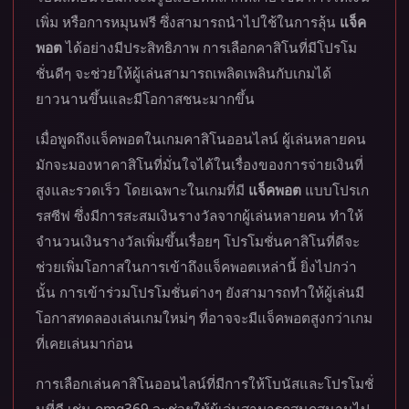
เพิ่ม หรือการหมุนฟรี ซึ่งสามารถนำไปใช้ในการลุ้น
แจ็ค
พอต
ได้อย่างมีประสิทธิภาพ การเลือกคาสิโนที่มีโปรโม
ชั่นดีๆ จะช่วยให้ผู้เล่นสามารถเพลิดเพลินกับเกมได้
ยาวนานขึ้นและมีโอกาสชนะมากขึ้น
เมื่อพูดถึงแจ็คพอตในเกมคาสิโนออนไลน์ ผู้เล่นหลายคน
มักจะมองหาคาสิโนที่มั่นใจได้ในเรื่องของการจ่ายเงินที่
สูงและรวดเร็ว โดยเฉพาะในเกมที่มี
แจ็คพอต
แบบโปรเก
รสซีฟ ซึ่งมีการสะสมเงินรางวัลจากผู้เล่นหลายคน ทำให้
จำนวนเงินรางวัลเพิ่มขึ้นเรื่อยๆ โปรโมชั่นคาสิโนที่ดีจะ
ช่วยเพิ่มโอกาสในการเข้าถึงแจ็คพอตเหล่านี้ ยิ่งไปกว่า
นั้น การเข้าร่วมโปรโมชั่นต่างๆ ยังสามารถทำให้ผู้เล่นมี
โอกาสทดลองเล่นเกมใหม่ๆ ที่อาจจะมีแจ็คพอตสูงกว่าเกม
ที่เคยเล่นมาก่อน
การเลือกเล่นคาสิโนออนไลน์ที่มีการให้โบนัสและโปรโมชั่