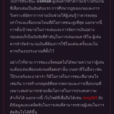
ในการที่จะชนะ
แจ็คพอต
ผู้เล่นควรทำความเข้าใจกับเกม
ที่เลือกเล่นเป็นอันดับแรก การศึกษากฎของเกมและการ
วิเคราะห์อัตราการจ่ายเงินช่วยให้ผู้เล่นรู้ว่าควรลงทุน
เท่าไรและเลือกเกมไหนที่มีโอกาสชนะสูงที่สุด นอกจากนี้
การตั้งเป้าหมายในการเล่นและการจัดการเงินอย่าง
รอบคอบก็เป็นปัจจัยที่สำคัญในการเล่นเกมคาสิโน ผู้เล่น
ควรจำกัดจำนวนเงินที่ต้องการใช้ในแต่ละครั้งและไม่
ควรเกินงบประมาณที่ตั้งไว้
อย่างไรก็ตาม การชนะแจ็คพอตไม่ได้หมายความว่าผู้เล่น
จะต้องเล่นเพียงแค่เกมสล็อตเท่านั้น เกมคาสิโนอื่นๆ เช่น
โป๊กเกอร์และบาคาร่า ก็มีโอกาสในการชนะที่น่าสนใจ
เช่นกัน การสร้างกลยุทธ์ที่หลากหลายและการเลือกเกมที่
เหมาะสมสามารถช่วยเพิ่มโอกาสในการประสบความ
สำเร็จได้ นอกจากนี้ เว็บไซต์ที่เชื่อถือได้เช่น
omg369
ยัง
มีข้อมูลและเคล็ดลับในการเล่นที่สามารถช่วยผู้เล่นในการ
ตัดสินใจได้ดีขึ้น