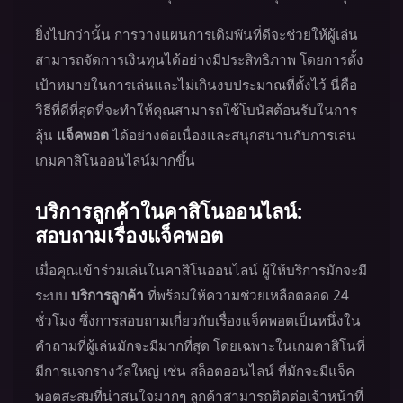
ยิ่งไปกว่านั้น การวางแผนการเดิมพันที่ดีจะช่วยให้ผู้เล่น
สามารถจัดการเงินทุนได้อย่างมีประสิทธิภาพ โดยการตั้ง
เป้าหมายในการเล่นและไม่เกินงบประมาณที่ตั้งไว้ นี่คือ
วิธีที่ดีที่สุดที่จะทำให้คุณสามารถใช้โบนัสต้อนรับในการ
ลุ้น
แจ็คพอต
ได้อย่างต่อเนื่องและสนุกสนานกับการเล่น
เกมคาสิโนออนไลน์มากขึ้น
บริการลูกค้าในคาสิโนออนไลน์:
สอบถามเรื่องแจ็คพอต
เมื่อคุณเข้าร่วมเล่นในคาสิโนออนไลน์ ผู้ให้บริการมักจะมี
ระบบ
บริการลูกค้า
ที่พร้อมให้ความช่วยเหลือตลอด 24
ชั่วโมง ซึ่งการสอบถามเกี่ยวกับเรื่องแจ็คพอตเป็นหนึ่งใน
คำถามที่ผู้เล่นมักจะมีมากที่สุด โดยเฉพาะในเกมคาสิโนที่
มีการแจกรางวัลใหญ่ เช่น สล็อตออนไลน์ ที่มักจะมีแจ็ค
พอตสะสมที่น่าสนใจมากๆ ลูกค้าสามารถติดต่อเจ้าหน้าที่