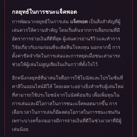
กลยุทธ์ในการชนะแจ็คพอต
การพัฒนากลยุทธ์ในการเล่น
แจ็คพอต
เป็นสิ่งสำคัญที่ผู้
เล่นควรให้ความสำคัญ โดยเริ่มต้นจากการเลือกเกมที่มี
อัตราการจ่ายเงินที่ดีที่สุด ผู้เล่นควรอ่านรีวิวและทำการ
วิจัยเกี่ยวกับเกมก่อนที่จะตัดสินใจลงทุน นอกจากนี้ การ
ตั้งค่าขีดจำกัดในการเล่นและการหยุดเมื่อชนะสามารถ
ช่วยให้ผู้เล่นไม่สูญเสียเงินเกินกว่าที่ตั้งใจไว้
อีกหนึ่งกลยุทธ์ที่น่าสนใจคือการใช้โบนัสและโปรโมชั่นที่
คาสิโนออนไลน์มีให้ โดยเฉพาะอย่างยิ่งสำหรับผู้เล่นใหม่
ที่สามารถใช้ประโยชน์จากโบนัสต้อนรับ เพื่อเพิ่มทุนใน
การเล่นและมีโอกาสในการชนะแจ็คพอตมากขึ้น การ
เลือกเวลาในการเล่นก็มีผลต่อโอกาสในการชนะเช่นกัน
เพราะบางครั้งเกมอาจมีการจ่ายเงินที่ดีในช่วงเวลาที่มีผู้
เล่นน้อย