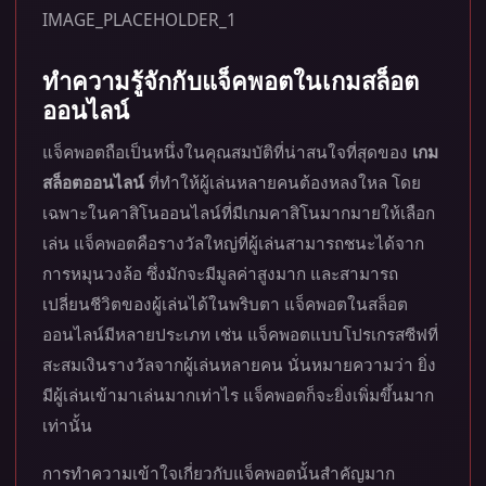
IMAGE_PLACEHOLDER_1
ทำความรู้จักกับแจ็คพอตในเกมสล็อต
ออนไลน์
แจ็คพอตถือเป็นหนึ่งในคุณสมบัติที่น่าสนใจที่สุดของ
เกม
สล็อตออนไลน์
ที่ทำให้ผู้เล่นหลายคนต้องหลงใหล โดย
เฉพาะในคาสิโนออนไลน์ที่มีเกมคาสิโนมากมายให้เลือก
เล่น แจ็คพอตคือรางวัลใหญ่ที่ผู้เล่นสามารถชนะได้จาก
การหมุนวงล้อ ซึ่งมักจะมีมูลค่าสูงมาก และสามารถ
เปลี่ยนชีวิตของผู้เล่นได้ในพริบตา แจ็คพอตในสล็อต
ออนไลน์มีหลายประเภท เช่น แจ็คพอตแบบโปรเกรสซีฟที่
สะสมเงินรางวัลจากผู้เล่นหลายคน นั่นหมายความว่า ยิ่ง
มีผู้เล่นเข้ามาเล่นมากเท่าไร แจ็คพอตก็จะยิ่งเพิ่มขึ้นมาก
เท่านั้น
การทำความเข้าใจเกี่ยวกับแจ็คพอตนั้นสำคัญมาก