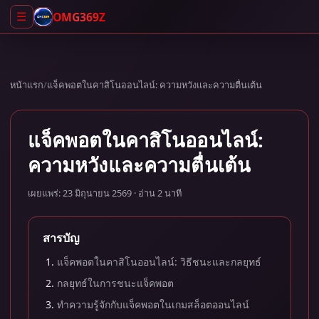
☰
OMG369Z
หน้าแรก
/
แจ็คพอตในคาสิโนออนไลน์: ความหวังและความตื่นเต้น
แจ็คพอตในคาสิโนออนไลน์:
ความหวังและความตื่นเต้น
เผยแพร่: 23 มิถุนายน 2569
· อ่าน 2 นาที
สารบัญ
แจ็คพอตในคาสิโนออนไลน์: วิธีชนะและกลยุทธ์
กลยุทธ์ในการชนะแจ็คพอต
ทำความรู้จักกับแจ็คพอตในเกมสล็อตออนไลน์