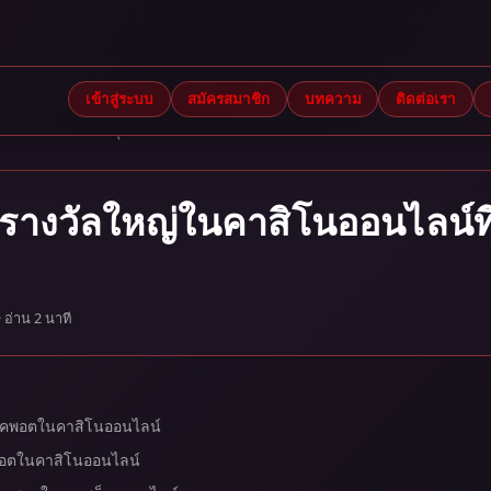
เข้าสู่ระบบ
สมัครสมาชิก
บทความ
ติดต่อเรา
ในคาสิโนออนไลน์ที่ทุกคนรอคอย
รางวัลใหญ่ในคาสิโนออนไลน์ท
· อ่าน 2 นาที
แจ็คพอตในคาสิโนออนไลน์
อตในคาสิโนออนไลน์