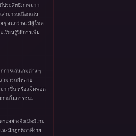
างมีประสิทธิภาพมาก
่นสามารถเลือกเล่น
ยๆ จนกว่าจะมีผู้โชค
ยนรู้วิธีการเพิ่ม
ากการเล่นเกมต่าง ๆ
พอตสามารถมีหลาย
 ๆ มากขึ้น หรือแจ็คพอต
นมีโอกาสในการชนะ
ะอย่างยิ่งเมื่อมีเกม
และมีกฎกติกาที่ง่าย