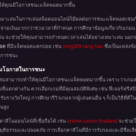
ให้คุณมีโอกาสชนะแจ็คพอตมากขึ้น
เหมาะสมในการเล่นสล็อตออนไลน์ก็มีผลต่อการชนะแจ็คพอตเช่นกั
่ายเงินมากกว่าช่วงเวลาที่กำหนด การศึกษาข้อมูลเกี่ยวกับเกม
 จะช่วยให้คุณสามารถกำหนดเวลาเล่นได้อย่างเหมาะสม นอกจากนี้
็อต
ที่มีแจ็คพอตแตกบ่อย เช่น
omg369 tang hao
ซึ่งเป็นแหล่งข้อม
ในการชนะ
พิ่มโอกาสในการชนะ
ะสมสามารถทำให้คุณมีโอกาสชนะแจ็คพอตมากขึ้น เพราะว่าเกมสล
่แตกต่างกัน ควรเลือกเกมที่มีคุณสมบัติพิเศษ เช่น ฟีเจอร์ฟรีสปิ
บรางวัลใหญ่ การศึกษารีวิวเกมจากผู้เล่นคนอื่น ๆ ก็เป็นวิธีที่ดีใ
นสูง
าสิโนออนไลน์ที่เชื่อถือได้ เช่น
online casino thailand
จะช่วยให
ที่ยุติธรรมและปลอดภัย การเลือกคาสิโนที่มีการรับรองและมีชื่อ