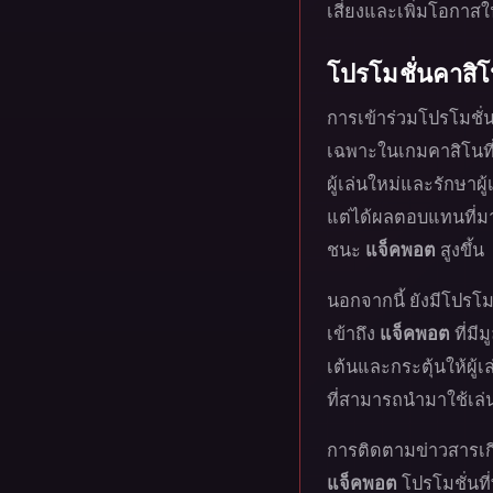
เสี่ยงและเพิ่มโอกาส
โปรโมชั่นคาสิโ
การเข้าร่วมโปรโมชั
เฉพาะในเกมคาสิโนที่
ผู้เล่นใหม่และรักษาผู
แต่ได้ผลตอบแทนที่มา
ชนะ
แจ็คพอต
สูงขึ้น
นอกจากนี้ ยังมีโปรโม
เข้าถึง
แจ็คพอต
ที่มี
เต้นและกระตุ้นให้ผู้
ที่สามารถนำมาใช้เล
การติดตามข่าวสารเกี
แจ็คพอต
โปรโมชั่นที