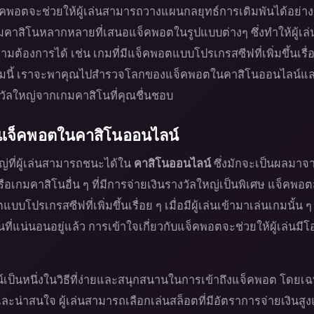
บแจ็คพอตจะช่วยให้ผู้เล่นสามารถวางแผนกลยุทธ์การเดิมพันได้อย่
ีเกมคาสิโนหลากหลายที่เสนอแจ็คพอตในรูปแบบต่างๆ ซึ่งทำให้ผู้เล
องการได้ เช่น เกมที่มีแจ็คพอตแบบโปรเกรสซีฟที่เพิ่มขึ้นเรื่อ
มนี้ เราจะพาคุณไปสำรวจโลกของแจ็คพอตในคาสิโนออนไลน์และเรี
ัลใหญ่จากเกมคาสิโนที่คุณชื่นชอบ
ับแจ็คพอตในคาสิโนออนไลน์
่ที่ผู้เล่นสามารถชนะได้ใน
คาสิโนออนไลน์
ซึ่งมักจะเป็นผลมาจ
รือเกมคาสิโนอื่น ๆ ที่มีการจ่ายเงินรางวัลใหญ่เป็นพิเศษ แจ็ค
บโปรเกรสซีฟที่เพิ่มขึ้นเรื่อย ๆ เมื่อมีผู้เล่นเข้ามาเล่นเกมนั้น
ินที่แน่นอนอยู่แล้ว การเข้าใจเกี่ยวกับแจ็คพอตจะช่วยให้ผู้เล่
ป็นหนึ่งในวิธีที่ง่ายและสนุกสนานในการเข้าถึงแจ็คพอต โดยเฉพา
น่าสนใจ ผู้เล่นสามารถเลือกเล่นสล็อตที่มีอัตราการจ่ายเงินสูง