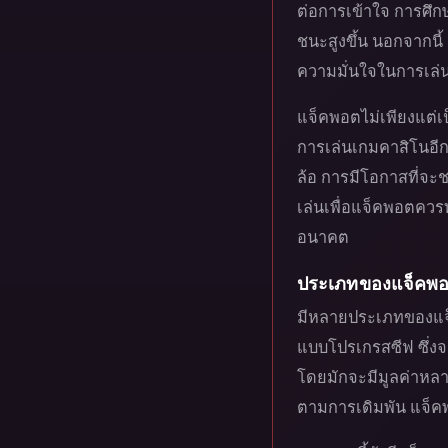
ต่อการเข้าใจ การศึกษ
ชนะสูงขึ้น นอกจากนี้
ความมั่นใจในการเล
แจ็คพอตไม่เพียงแต่เป็น
การเล่นเกมคาสิโนอีกด
ล้อ การมีโอกาสที่จะช
เล่นเพื่อแจ็คพอตคว
อนาคต
ประเภทของแจ็คพอ
มีหลายประเภทของแจ็
แบบโปรเกรสซีฟ ซึ่งจะเ
โดยมักจะมีมูลค่าหลา
ตามการเดิมพัน แจ็คพ