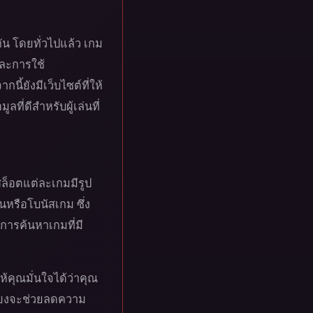
น โดยทั่วไปแล้ว เกม
และการใช้
ยังมีเว็บไซต์ที่ให้
ูลที่ดีสำหรับผู้เล่นที่
็อตแต่ละเกมมีรูป
นหรือโบนัสเกม ซึ่ง
นการค้นหาเกมที่มี
้คุณมั่นใจได้ว่าคุณ
เสียงจะช่วยลดความ