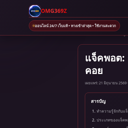
OMG369Z
ออนไลน์ 24/7 เว็บแท้ • ทางเข้าล่าสุด • ใช้งานสะดวก
หน้าแรก
/
แจ็คพอต: รางวัลใหญ่
แจ็คพอต: 
คอย
เผยแพร่: 21 มิถุนายน 2569
สารบัญ
ทำความรู้จักกับ
ประเภทของแจ็คพ