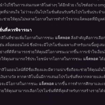
ถนำไปใช้ในการเล่นเกมคาสิโนต่างๆ ได้อีกด้วย เว็บไซต์อย่าง omg
าสุดที่น่าสนใจ ไม่ว่าจะเป็นโปรโมชั่นต้อนรับหรือโปรโมชั่นประจำเ
อจะช่วยให้คุณไม่พลาดโอกาสในการทำกำไรจากแจ็คพอตที่มีมูลค่
่นที่ควรพิจารณา
นคาสิโนที่ช่วยเพิ่มโอกาสในการชนะ
แจ็คพอต
สิ่งสำคัญคือการเลือ
เช่น สล็อตออนไลน์ ซึ่งมักจะมีโปรโมชั่นเฉพาะสำหรับเกมนี้อยู่เ
อย่างที่ดีที่สามารถช่วยให้คุณมีโอกาสชนะมากขึ้น การเข้าใจเง
จะทำให้คุณสามารถใช้ประโยชน์จากโอกาสในการชนะ
แจ็คพอต
ได้อ
สิโนออนไลน์ที่มีชื่อเสียงและมีความน่าเชื่อถือจะช่วยให้คุณมั่
ินรางวัล หากคาสิโนนั้นมีการเสนอโปรโมชั่นที่หลากหลายและคุ้ม
อาจจะมีโอกาสในการชนะ
แจ็คพอต
มากขึ้น การทำการศึกษาและเป
วยให้คุณสามารถเลือกโปรโมชั่นที่ดีที่สุดสำหรับการสร้างรายได