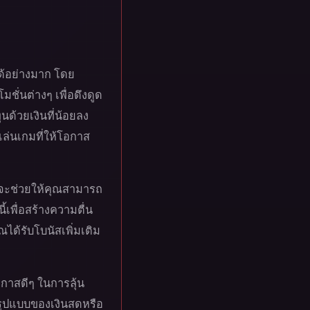
ด้อย่างมาก โดย
ั่นต่างๆ เพื่อดึงดูด
นด้วยเงินที่น้อยลง
ล่นเกมที่ให้โอกาส
ึ่งจะช่วยให้คุณสามารถ
้เพื่อสร้างความตื่น
ได้รับโบนัสเพิ่มเติม
กาสดีๆ ในการลุ้น
นรูปแบบของเงินสดหรือ