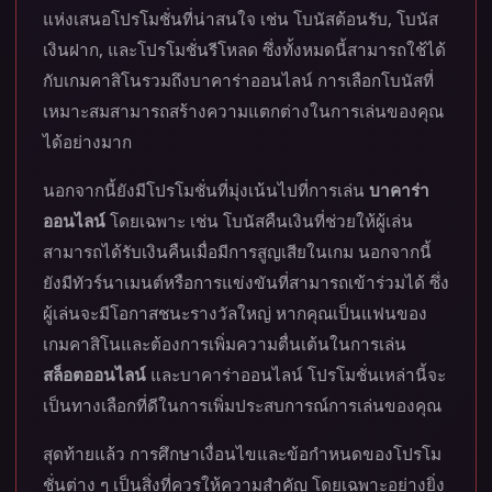
แห่งเสนอโปรโมชั่นที่น่าสนใจ เช่น โบนัสต้อนรับ, โบนัส
เงินฝาก, และโปรโมชั่นรีโหลด ซึ่งทั้งหมดนี้สามารถใช้ได้
กับเกมคาสิโนรวมถึงบาคาร่าออนไลน์ การเลือกโบนัสที่
เหมาะสมสามารถสร้างความแตกต่างในการเล่นของคุณ
ได้อย่างมาก
นอกจากนี้ยังมีโปรโมชั่นที่มุ่งเน้นไปที่การเล่น
บาคาร่า
ออนไลน์
โดยเฉพาะ เช่น โบนัสคืนเงินที่ช่วยให้ผู้เล่น
สามารถได้รับเงินคืนเมื่อมีการสูญเสียในเกม นอกจากนี้
ยังมีทัวร์นาเมนต์หรือการแข่งขันที่สามารถเข้าร่วมได้ ซึ่ง
ผู้เล่นจะมีโอกาสชนะรางวัลใหญ่ หากคุณเป็นแฟนของ
เกมคาสิโนและต้องการเพิ่มความตื่นเต้นในการเล่น
สล็อตออนไลน์
และบาคาร่าออนไลน์ โปรโมชั่นเหล่านี้จะ
เป็นทางเลือกที่ดีในการเพิ่มประสบการณ์การเล่นของคุณ
สุดท้ายแล้ว การศึกษาเงื่อนไขและข้อกำหนดของโปรโม
ชั่นต่าง ๆ เป็นสิ่งที่ควรให้ความสำคัญ โดยเฉพาะอย่างยิ่ง