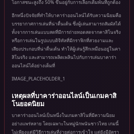
โอกาสชนะสูงถึง 50% ขึ้นอยู่กับการเลือกเดิมพันที่ถูกต้อง
อีกหนึ่งปัจจัยที่ทำให้บาคาร่าออนไลน์ได้รับความนิยมคือ
บรรยากาศการเล่นที่น่าตื่นเต้น ซึ่งผู้เล่นสามารถสัมผัสได้
ทั้งจากการเล่นแบบสดที่มีการถ่ายทอดสดจากคาสิโนจริง
หรือการเล่นในรูปแบบดิจิทัลที่มีกราฟิกที่สวยงามและ
เสียงประกอบที่น่าตื่นเต้น ทำให้ผู้เล่นรู้สึกเหมือนอยู่ในคา
สิโนจริง และสามารถเพลิดเพลินไปกับการเล่นบาคาร่า
ออนไลน์ได้อย่างเต็มที่
IMAGE_PLACEHOLDER_1
เหตุผลที่บาคาร่าออนไลน์เป็นเกมคาสิ
โนยอดนิยม
บาคาร่าออนไลน์เป็นหนึ่งในเกมคาสิโนที่มีความนิยม
อย่างแพร่หลาย โดยเฉพาะในหมู่นักพนันชาวไทย เกมนี้
ไม่เพียงแต่มีวิธีการเล่นที่ง่ายต่อการเข้าใจ แต่ยังมีอัตรา