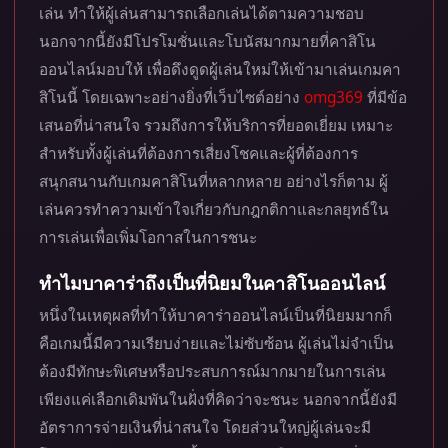
เล่น ทำให้ผู้เล่นสามารถเลือกเล่นได้ตามความชอบ
นอกจากนี้ยังมีโปรโมชั่นและโบนัสมากมายที่คาสิโน
ออนไลน์มอบให้ เพื่อดึงดูดผู้เล่นใหม่ให้เข้ามาเล่นเกมคา
สิโนนี้ โดยเฉพาะอย่างยิ่งที่เว็บไซต์อย่าง
omg369
ที่มีข้อ
เสนอที่น่าสนใจ รวมถึงการให้บริการที่ยอดเยี่ยม เหมาะ
สำหรับทั้งผู้เล่นที่ต้องการเสี่ยงโชคและผู้ที่ต้องการ
สนุกสนานกับเกมคาสิโนที่หลากหลาย อย่างไรก็ตาม ผู้
เล่นควรทำความเข้าใจเกี่ยวกับกฎกติกาและกลยุทธ์ใน
การเล่นเพื่อเพิ่มโอกาสในการชนะ
ทำไมบาคาร่าถึงเป็นที่นิยมในคาสิโนออนไลน์
หนึ่งในเหตุผลที่ทำให้บาคาร่าออนไลน์เป็นที่นิยมมากก็
คือเกมนี้มีความเรียบง่ายและไม่ซับซ้อน ผู้เล่นไม่จำเป็น
ต้องมีทักษะพิเศษหรือประสบการณ์มากมายในการเล่น
เพียงแค่เลือกเดิมพันในฝั่งที่คิดว่าจะชนะ นอกจากนี้ยังมี
อัตราการจ่ายเงินที่น่าสนใจ โดยส่วนใหญ่ผู้เล่นจะมี