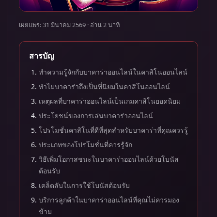
เผยแพร่: 31 มีนาคม 2569
· อ่าน 2 นาที
สารบัญ
ทำความรู้จักกับบาคาร่าออนไลน์ในคาสิโนออนไลน์
ทำไมบาคาร่าถึงเป็นที่นิยมในคาสิโนออนไลน์
เหตุผลที่บาคาร่าออนไลน์เป็นเกมคาสิโนยอดนิยม
ประโยชน์ของการเล่นบาคาร่าออนไลน์
โปรโมชั่นคาสิโนที่ดีที่สุดสำหรับบาคาร่าที่คุณควรรู้
ประเภทของโปรโมชั่นที่ควรรู้จัก
วิธีเพิ่มโอกาสชนะในบาคาร่าออนไลน์ด้วยโบนัส
ต้อนรับ
เคล็ดลับในการใช้โบนัสต้อนรับ
บริการลูกค้าในบาคาร่าออนไลน์ที่คุณไม่ควรมอง
ข้าม