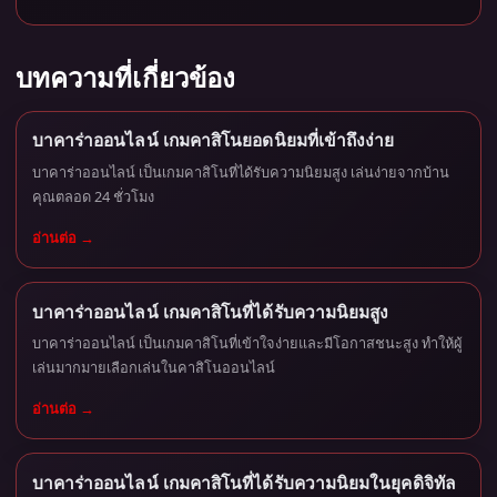
บทความที่เกี่ยวข้อง
บาคาร่าออนไลน์ เกมคาสิโนยอดนิยมที่เข้าถึงง่าย
บาคาร่าออนไลน์ เป็นเกมคาสิโนที่ได้รับความนิยมสูง เล่นง่ายจากบ้าน
คุณตลอด 24 ชั่วโมง
อ่านต่อ →
บาคาร่าออนไลน์ เกมคาสิโนที่ได้รับความนิยมสูง
บาคาร่าออนไลน์ เป็นเกมคาสิโนที่เข้าใจง่ายและมีโอกาสชนะสูง ทำให้ผู้
เล่นมากมายเลือกเล่นในคาสิโนออนไลน์
อ่านต่อ →
บาคาร่าออนไลน์ เกมคาสิโนที่ได้รับความนิยมในยุคดิจิทัล