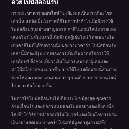
ด้วยโบนัสต้อนรับ
การเล่น
บาคาร่าออนไลน์
ไม่เพียงแต่เป็นการเสี่ยงโชค
เท่านั้น แต่ยังเป็นโอกาสที่ดีในการทำกำไรเมื่อมีการใช้
โบนัสต้อนรับอย่างชาญฉลาด คาสิโนออนไลน์หลายแห่ง
เสนอโปรโมชั่นเหล่านี้เพื่อดึงดูดผู้เล่นใหม่ โดยเฉพาะใน
เกมคาสิโนที่ได้รับความนิยมอย่างบาคาร่า โบนัสต้อนรับ
เหล่านี้มักจะมีรูปแบบของการเพิ่มเงินฝากหรือการให้
เครดิตฟรี ซึ่งช่วยเพิ่มวงเงินในการเล่นของผู้เล่นและ
ทำให้มีโอกาสชนะมากขึ้น การใช้โบนัสต้อนรับนี้สามารถ
ช่วยให้คุณทดลองเล่นเกมต่าง ๆ รวมถึงบาคาร่าออนไลน์
ได้อย่างมั่นใจมากขึ้น
ในการใช้โบนัสต้อนรับให้เกิดประโยชน์สูงสุด คุณควร
อ่านเงื่อนไขและข้อกำหนดของโบนัสอย่างละเอียด เพื่อ
ให้เข้าใจวิธีการทำยอดเทิร์นโอเวอร์และเงื่อนไขการถอน
เงินอย่างชัดเจน บางครั้งโบนัสที่มีมูลค่าสูงอาจมีข้อ