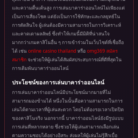
และความตื่นเต้นสูง การเล่นบาคาร่าออนไลน์ไม่เพียงแต่
เป็นการเสี่ยงโชค แต่ยังเป็นการใช้ทักษะและกลยุทธ์ใน
การตัดสินใจ ผู้เล่นต้องมีความสามารถในการวิเคราะห์
และคาดเดาผลลัพธ์ ซึ่งทำให้เกมนี้มีมิติที่น่าสนใจ
มากกว่าเกมคาสิโนอื่น ๆ การเข้าร่วมในเว็บไซต์ที่เชื่อถือ
ได้ เช่น
online casino thailand
หรือ
omg369 สมัคร
สมาชิก
จะช่วยให้ผู้เล่นได้สัมผัสประสบการณ์ที่ดีที่สุดใน
การเดิมพันบาคาร่าออนไลน์
ประโยชน์ของการเล่นบาคาร่าออนไลน์
การเล่นบาคาร่าออนไลน์มีประโยชน์มากมายที่ไม่
สามารถมองข้ามได้ หนึ่งในนั้นคือความสามารถในการ
เล่นได้ตามเวลาที่ผู้เล่นสะดวก โดยไม่ต้องรอเวลาเปิดปิด
ของคาสิโนจริง นอกจากนี้ บาคาร่าออนไลน์ยังมีรูปแบบ
การเล่นที่หลากหลาย ซึ่งช่วยให้ผู้เล่นสามารถเลือกเล่น
ตามความชอบได้อย่างอิสระ ส่งผลให้ผู้เล่นไม่รู้สึกเบื่อ