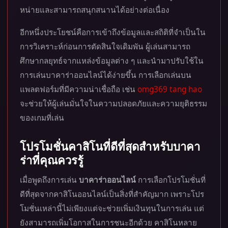
หน่ายและสามารถสนุกสนานได้อย่างต่อเนื่อง
อีกหนึ่งประโยชน์คือการเข้าถึงข้อมูลและสถิติที่จำเป็นใน
การวิเคราะห์ก่อนการตัดสินใจเดิมพัน ผู้เล่นสามารถ
ศึกษากลยุทธ์จากแหล่งข้อมูลต่าง ๆ และนำมาปรับใช้ใน
การเล่นบาคาร่าออนไลน์ได้ง่ายขึ้น การเลือกเล่นบน
แพลตฟอร์มที่มีความน่าเชื่อถือ เช่น
omg369 tang hao
จะช่วยให้ผู้เล่นมั่นใจในความปลอดภัยและความยุติธรรม
ของเกมที่เล่น
โปรโมชั่นคาสิโนที่ดีที่สุดสำหรับบาคา
ร่าที่คุณควรรู้
เมื่อพูดถึงการเล่น
บาคาร่าออนไลน์
การเลือกโปรโมชั่นที่
ดีที่สุดจากคาสิโนออนไลน์เป็นสิ่งที่สำคัญมาก เพราะโปร
โมชั่นเหล่านี้ไม่เพียงแต่จะช่วยเพิ่มเงินทุนในการเล่น แต่
ยังสามารถเพิ่มโอกาสในการชนะอีกด้วย คาสิโนหลาย