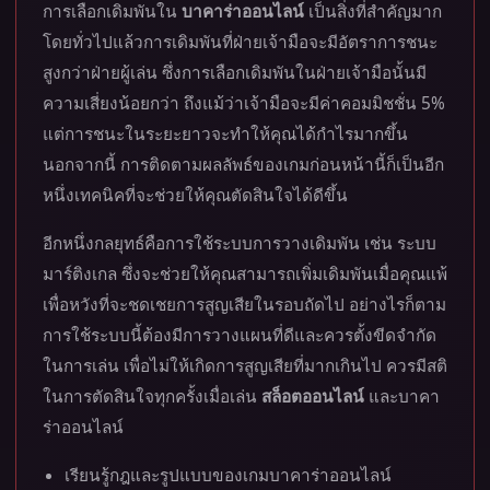
การเลือกเดิมพันใน
บาคาร่าออนไลน์
เป็นสิ่งที่สำคัญมาก
โดยทั่วไปแล้วการเดิมพันที่ฝ่ายเจ้ามือจะมีอัตราการชนะ
สูงกว่าฝ่ายผู้เล่น ซึ่งการเลือกเดิมพันในฝ่ายเจ้ามือนั้นมี
ความเสี่ยงน้อยกว่า ถึงแม้ว่าเจ้ามือจะมีค่าคอมมิชชั่น 5%
แต่การชนะในระยะยาวจะทำให้คุณได้กำไรมากขึ้น
นอกจากนี้ การติดตามผลลัพธ์ของเกมก่อนหน้านี้ก็เป็นอีก
หนึ่งเทคนิคที่จะช่วยให้คุณตัดสินใจได้ดีขึ้น
อีกหนึ่งกลยุทธ์คือการใช้ระบบการวางเดิมพัน เช่น ระบบ
มาร์ติงเกล ซึ่งจะช่วยให้คุณสามารถเพิ่มเดิมพันเมื่อคุณแพ้
เพื่อหวังที่จะชดเชยการสูญเสียในรอบถัดไป อย่างไรก็ตาม
การใช้ระบบนี้ต้องมีการวางแผนที่ดีและควรตั้งขีดจำกัด
ในการเล่น เพื่อไม่ให้เกิดการสูญเสียที่มากเกินไป ควรมีสติ
ในการตัดสินใจทุกครั้งเมื่อเล่น
สล็อตออนไลน์
และบาคา
ร่าออนไลน์
เรียนรู้กฎและรูปแบบของเกมบาคาร่าออนไลน์