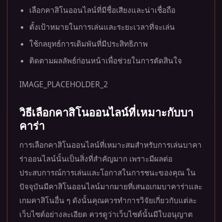
เลือกคาสิโนออนไลน์ที่มีชื่อเสียงและน่าเชื่อถือ
ตั้งเป้าหมายในการเล่นและระยะเวลาที่จะเล่น
ใช้กลยุทธ์การเดิมพันที่มีประสิทธิภาพ
ติดตามผลลัพธ์ก่อนหน้าเพื่อช่วยในการตัดสินใจ
IMAGE_PLACEHOLDER_2
วิธีเลือกคาสิโนออนไลน์ที่เหมาะกับบา
คาร่า
การเลือกคาสิโนออนไลน์ที่เหมาะสมสำหรับการเล่นบาคา
ร่าออนไลน์นั้นเป็นสิ่งที่สำคัญมาก เพราะมีผลต่อ
ประสบการณ์การเล่นและโอกาสในการชนะของคุณ ใน
ปัจจุบันมีคาสิโนออนไลน์มากมายที่เสนอเกมบาคาร่าและ
เกมคาสิโนอื่น ๆ ดังนั้นคุณควรทำการวิจัยเกี่ยวกับแต่ละ
เว็บไซต์อย่างละเอียด ควรดูว่าเว็บไซต์นั้นมีใบอนุญาต