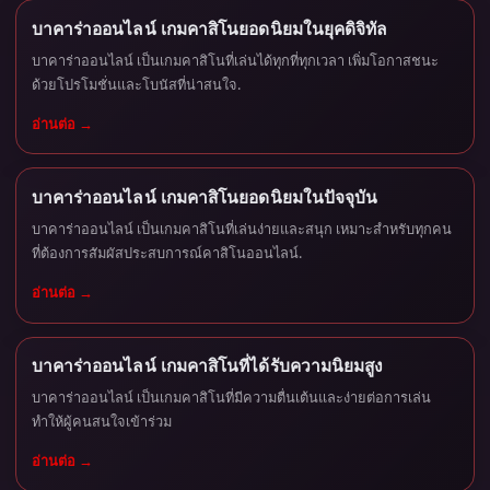
บาคาร่าออนไลน์ เกมคาสิโนยอดนิยมในยุคดิจิทัล
บาคาร่าออนไลน์ เป็นเกมคาสิโนที่เล่นได้ทุกที่ทุกเวลา เพิ่มโอกาสชนะ
ด้วยโปรโมชั่นและโบนัสที่น่าสนใจ.
อ่านต่อ →
บาคาร่าออนไลน์ เกมคาสิโนยอดนิยมในปัจจุบัน
บาคาร่าออนไลน์ เป็นเกมคาสิโนที่เล่นง่ายและสนุก เหมาะสำหรับทุกคน
ที่ต้องการสัมผัสประสบการณ์คาสิโนออนไลน์.
อ่านต่อ →
บาคาร่าออนไลน์ เกมคาสิโนที่ได้รับความนิยมสูง
บาคาร่าออนไลน์ เป็นเกมคาสิโนที่มีความตื่นเต้นและง่ายต่อการเล่น
ทำให้ผู้คนสนใจเข้าร่วม
อ่านต่อ →