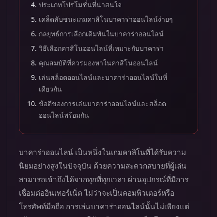
ประเภทโปรโมชั่นที่น่าสนใจ
เคล็ดลับชนะเกมคาสิโนบาคาร่าออนไลน์ง่ายๆ
กลยุทธ์การเลือกเดิมพันในบาคาร่าออนไลน์
วิธีเลือกคาสิโนออนไลน์ที่เหมาะกับบาคาร่า
คุณสมบัติที่ควรมองหาในคาสิโนออนไลน์
เล่นสล็อตออนไลน์และบาคาร่าออนไลน์ในที่
เดียวกัน
ข้อดีของการเล่นบาคาร่าออนไลน์และสล็อต
ออนไลน์พร้อมกัน
บาคาร่าออนไลน์ เป็นหนึ่งในเกมคาสิโนที่ได้รับความ
นิยมอย่างสูงในปัจจุบัน ด้วยความสะดวกสบายที่ผู้เล่น
สามารถเข้าถึงได้จากทุกที่ทุกเวลา ผ่านอุปกรณ์ที่มีการ
เชื่อมต่ออินเทอร์เน็ต ไม่ว่าจะเป็นคอมพิวเตอร์หรือ
โทรศัพท์มือถือ การเล่นบาคาร่าออนไลน์นั้นไม่เพียงแต่