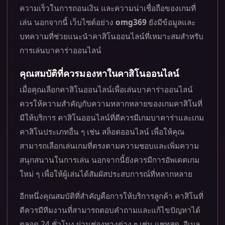
ความเร็วในการถอนเงิน และความน่าเชื่อถือของเกมที่
เล่น นอกจากนี้ เว็บไซต์อย่าง
omg369
ยังมีข้อมูลและ
บทความที่ช่วยแนะนำคาสิโนออนไลน์ที่เหมาะสมสำหรับ
การเล่นบาคาร่าออนไลน์
คุณสมบัติที่ควรมองหาในคาสิโนออนไลน์
เมื่อคุณเลือกคาสิโนออนไลน์เพื่อเล่นบาคาร่าออนไลน์
ควรให้ความสำคัญกับความหลากหลายของเกมคาสิโนที่
มีให้บริการ คาสิโนออนไลน์ที่ดีควรมีเกมบาคาร่าและเกม
คาสิโนประเภทอื่น ๆ เช่น สล็อตออนไลน์ เพื่อให้คุณ
สามารถเลือกเล่นเกมที่ตรงตามความชอบและเพิ่มความ
สนุกสนานในการเล่น นอกจากนี้ยังควรมีการอัพเดตเกม
ใหม่ ๆ เพื่อให้ผู้เล่นได้สัมผัสประสบการณ์ที่หลากหลาย
อีกหนึ่งคุณสมบัติที่สำคัญคือการให้บริการลูกค้า คาสิโนที่
ดีควรมีทีมงานที่สามารถตอบคำถามและแก้ไขปัญหาได้
ตลอด 24 ชั่วโมง ผ่านช่องทางต่าง ๆ เช่น แชทสด, อีเมล