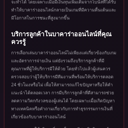
จะทำได้ โดยเฉพาะเมื่อมีเงินทุนเพิ่มเติมจากโบนัสที่ได้รับ
ทำให้บาคาร่าออนไลน์กลายเป็นเกมที่มีความตื่นเต้นและ
มีโอกาสในการชนะที่สูงมากขึ้น
บริการลูกค้าในบาคาร่าออนไลน์ที่คุณ
ควรรู้
การเลือกเล่นบาคาร่าออนไลน์ไม่เพียงแต่เกี่ยวข้องกับเกม
และอัตราการจ่ายเงิน แต่ยังรวมถึงบริการลูกค้าที่มี
คุณภาพที่ผู้ให้บริการมีให้ด้วย โดยทั่วไปแล้วผู้เล่นควร
ตรวจสอบว่าผู้ให้บริการมีทีมงานที่พร้อมให้บริการตลอด
24 ชั่วโมงหรือไม่ เพื่อให้สามารถแก้ไขปัญหาหรือให้คำ
แนะนำได้ตลอดเวลา การมีบริการลูกค้าที่ดีสามารถช่วย
ลดความวิตกกังวลของผู้เล่นได้ โดยเฉพาะเมื่อเกิดปัญหา
ทางเทคนิคหรือคำถามเกี่ยวกับการทำธุรกรรมการเงินที่
เกี่ยวข้องกับบาคาร่าออนไลน์