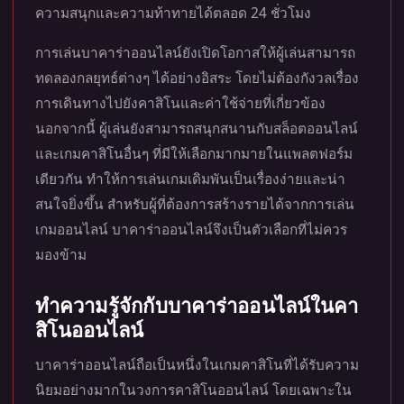
ความสนุกและความท้าทายได้ตลอด 24 ชั่วโมง
การเล่นบาคาร่าออนไลน์ยังเปิดโอกาสให้ผู้เล่นสามารถ
ทดลองกลยุทธ์ต่างๆ ได้อย่างอิสระ โดยไม่ต้องกังวลเรื่อง
การเดินทางไปยังคาสิโนและค่าใช้จ่ายที่เกี่ยวข้อง
นอกจากนี้ ผู้เล่นยังสามารถสนุกสนานกับสล็อตออนไลน์
และเกมคาสิโนอื่นๆ ที่มีให้เลือกมากมายในแพลตฟอร์ม
เดียวกัน ทำให้การเล่นเกมเดิมพันเป็นเรื่องง่ายและน่า
สนใจยิ่งขึ้น สำหรับผู้ที่ต้องการสร้างรายได้จากการเล่น
เกมออนไลน์ บาคาร่าออนไลน์จึงเป็นตัวเลือกที่ไม่ควร
มองข้าม
ทำความรู้จักกับบาคาร่าออนไลน์ในคา
สิโนออนไลน์
บาคาร่าออนไลน์ถือเป็นหนึ่งในเกมคาสิโนที่ได้รับความ
นิยมอย่างมากในวงการคาสิโนออนไลน์ โดยเฉพาะใน