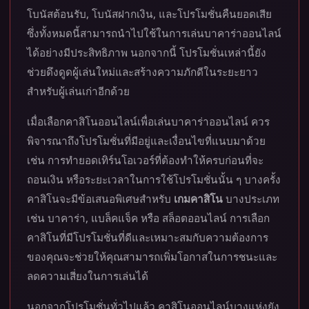
โบนัสต้อนรับ, โบนัสฝากเงิน, และโปรโมชั่นคืนยอดเสีย
ซึ่งทั้งหมดนี้สามารถนำไปใช้ในการเล่นบาคาร่าออนไลน์
ได้อย่างมีประสิทธิภาพ นอกจากนี้ โปรโมชั่นเหล่านี้ยัง
ช่วยดึงดูดผู้เล่นใหม่และสร้างความภักดีในระยะยาว
สำหรับผู้เล่นเก่าอีกด้วย
เมื่อเลือกคาสิโนออนไลน์เพื่อเล่นบาคาร่าออนไลน์ ควร
พิจารณาถึงโปรโมชั่นที่มีอยู่และเงื่อนไขที่แนบมาด้วย
เช่น การทำยอดเทิร์นโอเวอร์ที่ต้องทำให้ครบก่อนที่จะ
ถอนเงิน หรือระยะเวลาในการใช้โปรโมชั่นนั้น ๆ บางครั้ง
คาสิโนจะมีข้อเสนอพิเศษสำหรับ
เกมคาสิโน
บางประเภท
เช่น บาคาร่า, แบล็คแจ็ค หรือ สล็อตออนไลน์ การเลือก
คาสิโนที่มีโปรโมชั่นที่ดีและเหมาะสมกับความต้องการ
ของคุณจะช่วยให้คุณสามารถเพิ่มโอกาสในการชนะและ
ลดความเสี่ยงในการเล่นได้
นอกจากโปรโมชั่นทั่วไปแล้ว คาสิโนออนไลน์บางแห่งยัง