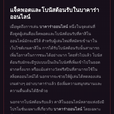
แจ็คพอตและโบนัสต้อนรับในบาคาร่า
ออนไลน์
เมื่อพูดถึงการเล่น
บาคาร่าออนไลน์
หนึ่งในจุดเด่นที่
ดึงดูดผู้เล่นคือแจ็คพอตและโบนัสต้อนรับที่คาสิโน
ออนไลน์มักจะมีให้ สำหรับผู้เล่นใหม่ที่สมัครเข้ามาใน
เว็บไซต์เกมคาสิโน การได้รับโบนัสต้อนรับนั้นสามารถ
เพิ่มโอกาสในการชนะได้อย่างมาก โดยทั่วไปแล้ว โบนัส
ต้อนรับมักจะมีรูปแบบเป็นเงินโบนัสที่เพิ่มเข้าไปในยอด
ฝากครั้งแรก หรือแม้แต่รางวัลฟรีสปินที่สามารถใช้ใน
สล็อตออนไลน์ได้ นอกจากจะช่วยให้ผู้เล่นได้ทดลองเล่น
เกมต่างๆ อย่างบาคาร่าแล้ว ยังเพิ่มความสนุกสนานและ
ความตื่นเต้นได้อีกด้วย
นอกจากโบนัสต้อนรับแล้ว คาสิโนออนไลน์หลายแห่งยังมี
โปรโมชั่นเฉพาะที่เกี่ยวกับ
บาคาร่าออนไลน์
โดยเฉพาะ