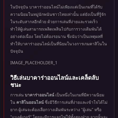
ในปัจจุบัน บาคาร่าออนไลน์ไม่เพียงแต่เป็นเกมที่ได้รับ
ความนิยมในหมู่นักพนันชาวไทยเท่านั้น แต่ยังเป็นที่รู้จัก
ในระดับสากลอีกด้วย ด้วยการเล่นที่ง่ายและรวดเร็ว
ทำให้ผู้เล่นสามารถเพลิดเพลินไปกับการวางเดิมพันได้
อย่างต่อเนื่อง โดยไม่ต้องรอนาน ซึ่งนับว่าเป็นเหตุผลที่
ทำให้บาคาร่าออนไลน์เป็นที่นิยมในวงการเกมคาสิโนใน
ปัจจุบัน
IMAGE_PLACEHOLDER_1
วิธีเล่นบาคาร่าออนไลน์และเคล็ดลับ
ชนะ
การเล่น
บาคาร่าออนไลน์
เป็นหนึ่งในเกมที่มีความนิยม
ใน
คาสิโนออนไลน์
ซึ่งมีวิธีการเล่นที่ง่ายและเข้าใจได้ไม่
ยาก ผู้เล่นจะต้องเลือกวางเดิมพันระหว่าง "ผู้เล่น" หรือ
"แบงค์เกอร์" โดยจะมีการแจกไพ่ให้ทั้งสองฝ่าย จากนั้นจะ