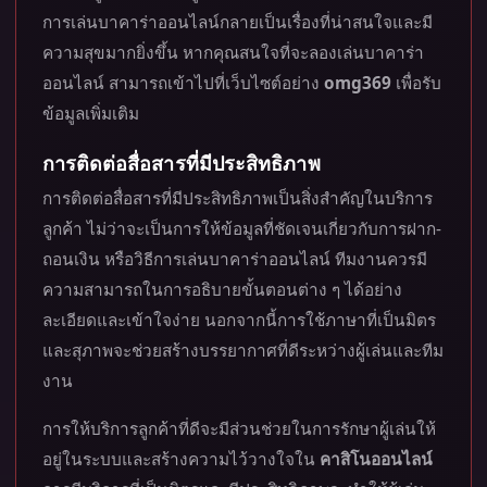
การเล่นบาคาร่าออนไลน์กลายเป็นเรื่องที่น่าสนใจและมี
ความสุขมากยิ่งขึ้น หากคุณสนใจที่จะลองเล่นบาคาร่า
ออนไลน์ สามารถเข้าไปที่เว็บไซต์อย่าง
omg369
เพื่อรับ
ข้อมูลเพิ่มเติม
การติดต่อสื่อสารที่มีประสิทธิภาพ
การติดต่อสื่อสารที่มีประสิทธิภาพเป็นสิ่งสำคัญในบริการ
ลูกค้า ไม่ว่าจะเป็นการให้ข้อมูลที่ชัดเจนเกี่ยวกับการฝาก-
ถอนเงิน หรือวิธีการเล่นบาคาร่าออนไลน์ ทีมงานควรมี
ความสามารถในการอธิบายขั้นตอนต่าง ๆ ได้อย่าง
ละเอียดและเข้าใจง่าย นอกจากนี้การใช้ภาษาที่เป็นมิตร
และสุภาพจะช่วยสร้างบรรยากาศที่ดีระหว่างผู้เล่นและทีม
งาน
การให้บริการลูกค้าที่ดีจะมีส่วนช่วยในการรักษาผู้เล่นให้
อยู่ในระบบและสร้างความไว้วางใจใน
คาสิโนออนไลน์