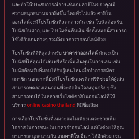
และทำให้ประสบการณ์การเล่นเกมคาสิโนของคุณมี
ความสนุกสนานมากยิ่งขึ้น โดยทั่วไปแล้ว คาสิโน
ออนไลน์จะมีโปรโมชั่นที่แตกต่างกัน เช่น โบนัสต้อนรับ,
โบนัสเงินฝาก, และโปรโมชั่นคืนเงิน ซึ่งทั้งหมดนี้สามารถ
ใช้ได้กับเกมต่างๆ รวมถึงบาคาร่าออนไลน์ด้วย
โปรโมชั่นที่ดีที่สุดสำหรับ
บาคาร่าออนไลน์
มักจะเป็น
โบนัสที่ให้คุณได้เล่นฟรีหรือเพิ่มเงินทุนในการเล่น เช่น
โบนัสต้อนรับที่มอบให้กับผู้เล่นใหม่เมื่อทำการสมัคร
สมาชิก นอกจากนี้ยังมีโปรโมชั่นเครดิตฟรีที่ช่วยให้ผู้เล่น
สามารถทดลองเล่นก่อนที่จะตัดสินใจลงทุนจริง ๆ ซึ่ง
สามารถพบได้ในหลายเว็บไซต์คาสิโนออนไลน์ที่ให้
บริการ
online casino thailand
ที่มีชื่อเสียง
การเลือกโปรโมชั่นที่เหมาะสมไม่เพียงแต่จะช่วยเพิ่ม
โอกาสในการชนะในบาคาร่าออนไลน์ แต่ยังช่วยให้คุณ
สามารถสนุกสนานกับ
เกมคาสิโน
อื่น ๆ ได้อีกด้วย เช่น