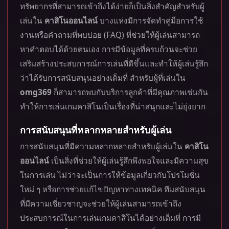
ทรัพยากรที่สามารถเข้าถึงได้ง่ายก็เป็นสิ่งสำคัญสำหรับผู้
เล่นใน
คาสิโนออนไลน์
บางแห่งมีการจัดทำคู่มือการใช้
งานหรือคำถามที่พบบ่อย (FAQ) ที่ช่วยให้ผู้เล่นสามารถ
หาคำตอบได้ด้วยตนเอง การมีข้อมูลที่ครบถ้วนจะช่วย
เสริมสร้างประสบการณ์การเล่นที่ดีขึ้นและทำให้ผู้เล่นรู้สึก
ว่าได้รับการสนับสนุนอย่างเต็มที่ สำหรับผู้ที่เล่นใน
omg369
ก็สามารถพบกับบริการลูกค้าที่มีคุณภาพเช่นกัน
ทำให้การเล่นเกมคาสิโนเป็นเรื่องที่น่าสนุกและไม่ยุ่งยาก
การสนับสนุนที่หลากหลายสำหรับผู้เล่น
การสนับสนุนที่มีความหลากหลายสำหรับผู้เล่นใน
คาสิโน
ออนไลน์
เป็นสิ่งที่ช่วยให้ผู้เล่นรู้สึกพึงพอใจและมีความสุข
ในการเล่น ไม่ว่าจะเป็นการให้ข้อมูลเกี่ยวกับโปรโมชั่น
ใหม่ ๆ หรือการช่วยแก้ไขปัญหาทางเทคนิค ทีมสนับสนุน
ที่มีความเชี่ยวชาญจะช่วยให้ผู้เล่นสามารถเข้าถึง
ประสบการณ์ในการเล่นเกมคาสิโนได้อย่างเต็มที่ การมี