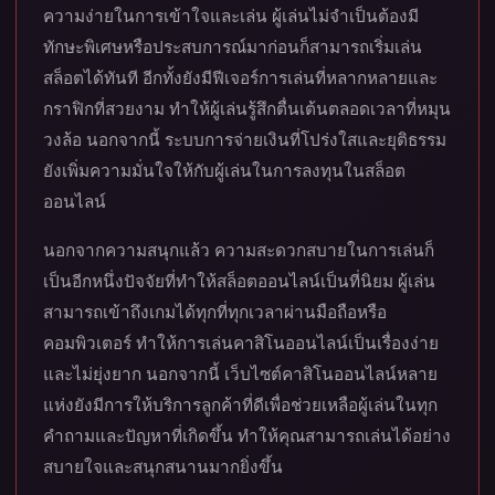
ความง่ายในการเข้าใจและเล่น ผู้เล่นไม่จำเป็นต้องมี
ทักษะพิเศษหรือประสบการณ์มาก่อนก็สามารถเริ่มเล่น
สล็อตได้ทันที อีกทั้งยังมีฟีเจอร์การเล่นที่หลากหลายและ
กราฟิกที่สวยงาม ทำให้ผู้เล่นรู้สึกตื่นเต้นตลอดเวลาที่หมุน
วงล้อ นอกจากนี้ ระบบการจ่ายเงินที่โปร่งใสและยุติธรรม
ยังเพิ่มความมั่นใจให้กับผู้เล่นในการลงทุนในสล็อต
ออนไลน์
นอกจากความสนุกแล้ว ความสะดวกสบายในการเล่นก็
เป็นอีกหนึ่งปัจจัยที่ทำให้สล็อตออนไลน์เป็นที่นิยม ผู้เล่น
สามารถเข้าถึงเกมได้ทุกที่ทุกเวลาผ่านมือถือหรือ
คอมพิวเตอร์ ทำให้การเล่นคาสิโนออนไลน์เป็นเรื่องง่าย
และไม่ยุ่งยาก นอกจากนี้ เว็บไซต์คาสิโนออนไลน์หลาย
แห่งยังมีการให้บริการลูกค้าที่ดีเพื่อช่วยเหลือผู้เล่นในทุก
คำถามและปัญหาที่เกิดขึ้น ทำให้คุณสามารถเล่นได้อย่าง
สบายใจและสนุกสนานมากยิ่งขึ้น