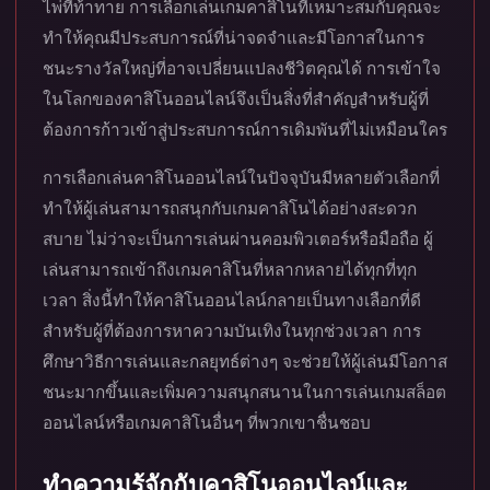
ไพ่ที่ท้าทาย การเลือกเล่นเกมคาสิโนที่เหมาะสมกับคุณจะ
ทำให้คุณมีประสบการณ์ที่น่าจดจำและมีโอกาสในการ
ชนะรางวัลใหญ่ที่อาจเปลี่ยนแปลงชีวิตคุณได้ การเข้าใจ
ในโลกของคาสิโนออนไลน์จึงเป็นสิ่งที่สำคัญสำหรับผู้ที่
ต้องการก้าวเข้าสู่ประสบการณ์การเดิมพันที่ไม่เหมือนใคร
การเลือกเล่นคาสิโนออนไลน์ในปัจจุบันมีหลายตัวเลือกที่
ทำให้ผู้เล่นสามารถสนุกกับเกมคาสิโนได้อย่างสะดวก
สบาย ไม่ว่าจะเป็นการเล่นผ่านคอมพิวเตอร์หรือมือถือ ผู้
เล่นสามารถเข้าถึงเกมคาสิโนที่หลากหลายได้ทุกที่ทุก
เวลา สิ่งนี้ทำให้คาสิโนออนไลน์กลายเป็นทางเลือกที่ดี
สำหรับผู้ที่ต้องการหาความบันเทิงในทุกช่วงเวลา การ
ศึกษาวิธีการเล่นและกลยุทธ์ต่างๆ จะช่วยให้ผู้เล่นมีโอกาส
ชนะมากขึ้นและเพิ่มความสนุกสนานในการเล่นเกมสล็อต
ออนไลน์หรือเกมคาสิโนอื่นๆ ที่พวกเขาชื่นชอบ
ทำความรู้จักกับคาสิโนออนไลน์และ