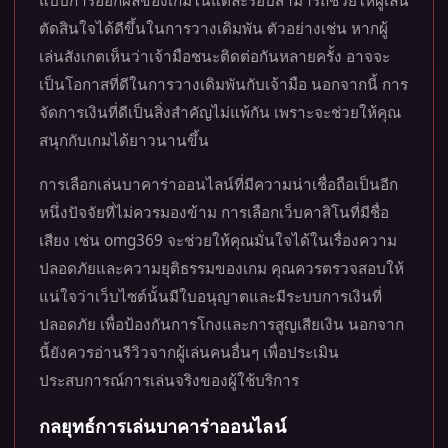
แบบการออกผลของเกมในแต่ละรอบสามารถช่วยให้ผู้เล่น
ตัดสินใจได้ดีขึ้นในการวางเดิมพัน ตัวอย่างเช่น หากผู้
เล่นสังเกตเห็นว่าเจ้ามือชนะติดต่อกันหลายครั้ง อาจจะ
เป็นโอกาสที่ดีในการวางเดิมพันกับเจ้ามือ นอกจากนี้ การ
จัดการเงินที่ดีเป็นสิ่งสำคัญไม่แพ้กัน เพราะจะช่วยให้คุณ
สนุกกับเกมได้ยาวนานขึ้น
การเลือกเล่นบาคาร่าออนไลน์ที่มีความน่าเชื่อถือเป็นอีก
หนึ่งปัจจัยที่ไม่ควรมองข้าม การเลือกเว็บคาสิโนที่มีชื่อ
เสียง เช่น omg369 จะช่วยให้คุณมั่นใจได้ในเรื่องความ
ปลอดภัยและความยุติธรรมของเกม คุณควรตรวจสอบให้
แน่ใจว่าเว็บไซต์นั้นมีใบอนุญาตและมีระบบการเงินที่
ปลอดภัย เพื่อป้องกันการโกงและการสูญเสียเงิน นอกจาก
นี้ยังควรอ่านรีวิวจากผู้เล่นคนอื่นๆ เพื่อประเมิน
ประสบการณ์การเล่นจริงของผู้ใช้บริการ
กลยุทธ์การเล่นบาคาร่าออนไลน์