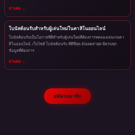
อ่านต่อ →
โบนัสต้อนรับสำหรับผู้เล่นใหม่ในคาสิโนออนไลน์
โบนัสต้อนรับเป็นโอกาสที่ดีสำหรับผู้เล่นใหม่ที่ต้องการทดลองเล่นเกมคา
สิโนออนไลน์. เว็บไซต์ โบนัสต้อนรับ ที่ดีที่สุด อัปเดตล่าสุด มีครบทุก
ข้อมูลที่ต้องการ
อ่านต่อ →
สมัครสมาชิก