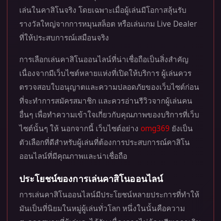
เล่นในคาสิโนจริง โดยเฉพาะเมื่อผู้เล่นมีโอกาสลุ้นรับ
รางวัลใหญ่จากการหมุนสล็อต หรือเล่นเกม Live Dealer
ที่ให้ประสบการณ์เสมือนจริง
การเลือกเล่นคาสิโนออนไลน์ที่น่าเชื่อถือเป็นสิ่งสำคัญ
เนื่องจากมีเว็บไซต์หลายแห่งที่เปิดให้บริการ ผู้เล่นควร
ตรวจสอบใบอนุญาตและความปลอดภัยของเว็บไซต์ก่อน
ที่จะทำการสมัครสมาชิก และควรอ่านรีวิวจากผู้เล่นคน
อื่นๆ เพื่อทำความเข้าใจเกี่ยวกับคุณภาพของบริการที่เว็บ
ไซต์นั้นๆ ให้ นอกจากนี้ เว็บไซต์อย่าง
omg369
ยังเป็น
ตัวเลือกที่ดีสำหรับผู้เล่นที่ต้องการประสบการณ์คาสิโน
ออนไลน์ที่มีคุณภาพและน่าเชื่อถือ
ประโยชน์ของการเล่นคาสิโนออนไลน์
การเล่นคาสิโนออนไลน์มีประโยชน์หลายประการที่ทำให้
มันเป็นที่นิยมในหมู่ผู้เล่นทั่วโลก หนึ่งในนั้นคือความ