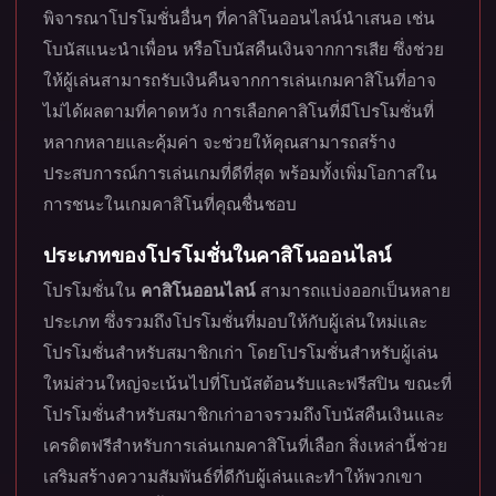
พิจารณาโปรโมชั่นอื่นๆ ที่คาสิโนออนไลน์นำเสนอ เช่น
โบนัสแนะนำเพื่อน หรือโบนัสคืนเงินจากการเสีย ซึ่งช่วย
ให้ผู้เล่นสามารถรับเงินคืนจากการเล่นเกมคาสิโนที่อาจ
ไม่ได้ผลตามที่คาดหวัง การเลือกคาสิโนที่มีโปรโมชั่นที่
หลากหลายและคุ้มค่า จะช่วยให้คุณสามารถสร้าง
ประสบการณ์การเล่นเกมที่ดีที่สุด พร้อมทั้งเพิ่มโอกาสใน
การชนะในเกมคาสิโนที่คุณชื่นชอบ
ประเภทของโปรโมชั่นในคาสิโนออนไลน์
โปรโมชั่นใน
คาสิโนออนไลน์
สามารถแบ่งออกเป็นหลาย
ประเภท ซึ่งรวมถึงโปรโมชั่นที่มอบให้กับผู้เล่นใหม่และ
โปรโมชั่นสำหรับสมาชิกเก่า โดยโปรโมชั่นสำหรับผู้เล่น
ใหม่ส่วนใหญ่จะเน้นไปที่โบนัสต้อนรับและฟรีสปิน ขณะที่
โปรโมชั่นสำหรับสมาชิกเก่าอาจรวมถึงโบนัสคืนเงินและ
เครดิตฟรีสำหรับการเล่นเกมคาสิโนที่เลือก สิ่งเหล่านี้ช่วย
เสริมสร้างความสัมพันธ์ที่ดีกับผู้เล่นและทำให้พวกเขา