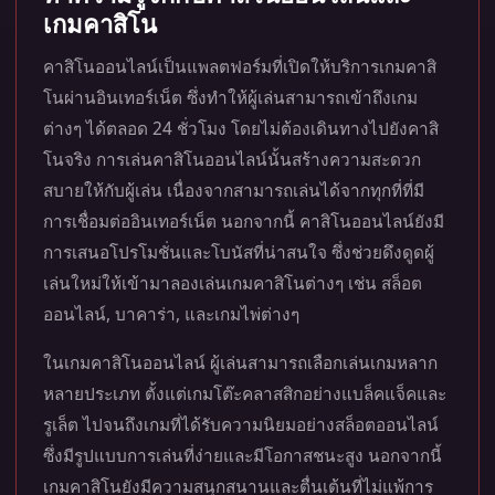
เกมคาสิโน
คาสิโนออนไลน์เป็นแพลตฟอร์มที่เปิดให้บริการเกมคาสิ
โนผ่านอินเทอร์เน็ต ซึ่งทำให้ผู้เล่นสามารถเข้าถึงเกม
ต่างๆ ได้ตลอด 24 ชั่วโมง โดยไม่ต้องเดินทางไปยังคาสิ
โนจริง การเล่นคาสิโนออนไลน์นั้นสร้างความสะดวก
สบายให้กับผู้เล่น เนื่องจากสามารถเล่นได้จากทุกที่ที่มี
การเชื่อมต่ออินเทอร์เน็ต นอกจากนี้ คาสิโนออนไลน์ยังมี
การเสนอโปรโมชั่นและโบนัสที่น่าสนใจ ซึ่งช่วยดึงดูดผู้
เล่นใหม่ให้เข้ามาลองเล่นเกมคาสิโนต่างๆ เช่น สล็อต
ออนไลน์, บาคาร่า, และเกมไพ่ต่างๆ
ในเกมคาสิโนออนไลน์ ผู้เล่นสามารถเลือกเล่นเกมหลาก
หลายประเภท ตั้งแต่เกมโต๊ะคลาสสิกอย่างแบล็คแจ็คและ
รูเล็ต ไปจนถึงเกมที่ได้รับความนิยมอย่างสล็อตออนไลน์
ซึ่งมีรูปแบบการเล่นที่ง่ายและมีโอกาสชนะสูง นอกจากนี้
เกมคาสิโนยังมีความสนุกสนานและตื่นเต้นที่ไม่แพ้การ