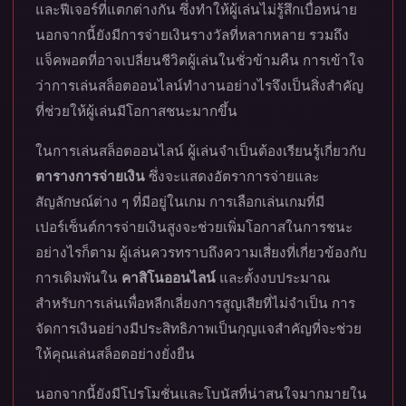
และฟีเจอร์ที่แตกต่างกัน ซึ่งทำให้ผู้เล่นไม่รู้สึกเบื่อหน่าย
นอกจากนี้ยังมีการจ่ายเงินรางวัลที่หลากหลาย รวมถึง
แจ็คพอตที่อาจเปลี่ยนชีวิตผู้เล่นในชั่วข้ามคืน การเข้าใจ
ว่าการเล่นสล็อตออนไลน์ทำงานอย่างไรจึงเป็นสิ่งสำคัญ
ที่ช่วยให้ผู้เล่นมีโอกาสชนะมากขึ้น
ในการเล่นสล็อตออนไลน์ ผู้เล่นจำเป็นต้องเรียนรู้เกี่ยวกับ
ตารางการจ่ายเงิน
ซึ่งจะแสดงอัตราการจ่ายและ
สัญลักษณ์ต่าง ๆ ที่มีอยู่ในเกม การเลือกเล่นเกมที่มี
เปอร์เซ็นต์การจ่ายเงินสูงจะช่วยเพิ่มโอกาสในการชนะ
อย่างไรก็ตาม ผู้เล่นควรทราบถึงความเสี่ยงที่เกี่ยวข้องกับ
การเดิมพันใน
คาสิโนออนไลน์
และตั้งงบประมาณ
สำหรับการเล่นเพื่อหลีกเลี่ยงการสูญเสียที่ไม่จำเป็น การ
จัดการเงินอย่างมีประสิทธิภาพเป็นกุญแจสำคัญที่จะช่วย
ให้คุณเล่นสล็อตอย่างยั่งยืน
นอกจากนี้ยังมีโปรโมชั่นและโบนัสที่น่าสนใจมากมายใน