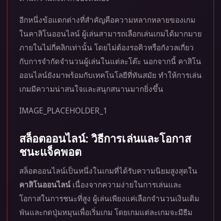
อีกหนึ่งข้อแตกต่างที่สำคัญคือความหลากหลายของเกม
ในคาสิโนออนไลน์ ผู้เล่นสามารถเลือกเล่นเกมได้มากมาย
ภายในไม่กี่คลิกเท่านั้น โดยไม่ต้องรอคิวหรือกังวลเกี่ยว
กับการจำกัดจำนวนผู้เล่นในแต่ละโต๊ะ นอกจากนี้ คาสิโน
ออนไลน์ยังมาพร้อมกับเทคโนโลยีที่ทันสมัย ทำให้การเล่น
เกมมีความน่าสนใจและสนุกสนานมากยิ่งขึ้น
IMAGE_PLACEHOLDER_1
สล็อตออนไลน์: วิธีการเล่นและโอกาส
ชนะแจ็คพอต
สล็อตออนไลน์เป็นหนึ่งในเกมที่ได้รับความนิยมสูงสุดใน
คาสิโนออนไลน์
เนื่องจากความง่ายในการเล่นและ
โอกาสในการชนะที่สูง ผู้เล่นเพียงแค่เลือกจำนวนเงินเดิม
พันและกดปุ่มหมุนเพื่อเริ่มเกม โดยเกมแต่ละเกมจะมีธีม