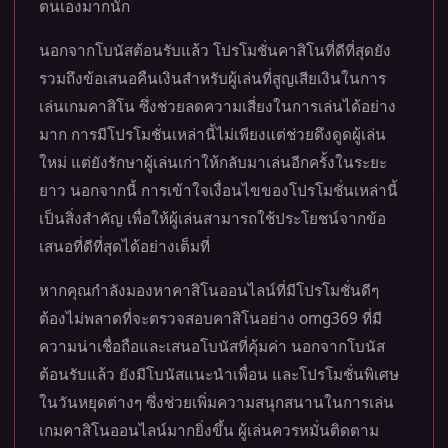
ตนเองมากนัก
นอกจากโบนัสต้อนรับแล้ว โปรโมชั่นคาสิโนที่ดีที่สุดยัง
รวมถึงข้อเสนอคืนเงินสำหรับผู้เล่นที่สูญเสียเงินในการ
เล่นเกมคาสิโน ซึ่งช่วยลดความเสี่ยงในการเล่นได้อย่าง
มาก การมีโปรโมชั่นเหล่านี้ไม่เพียงแต่ช่วยดึงดูดผู้เล่น
ใหม่ แต่ยังรักษาผู้เล่นเก่าให้กลับมาเล่นอีกครั้งในระยะ
ยาว นอกจากนี้ การเข้าใจเงื่อนไขของโปรโมชั่นเหล่านี้
เป็นสิ่งสำคัญ เพื่อให้ผู้เล่นสามารถใช้ประโยชน์จากข้อ
เสนอที่ดีที่สุดได้อย่างเต็มที่
หากคุณกำลังมองหาคาสิโนออนไลน์ที่มีโปรโมชั่นดีๆ
ต้องไม่พลาดที่จะตรวจสอบคาสิโนอย่าง omg369 ที่มี
ความน่าเชื่อถือและเสนอโบนัสที่คุ้มค่า นอกจากโบนัส
ต้อนรับแล้ว ยังมีโบนัสแนะนำเพื่อน และโปรโมชั่นพิเศษ
ในวันหยุดต่างๆ ซึ่งช่วยเพิ่มความสนุกสนานในการเล่น
เกมคาสิโนออนไลน์มากยิ่งขึ้น ผู้เล่นควรหมั่นติดตาม