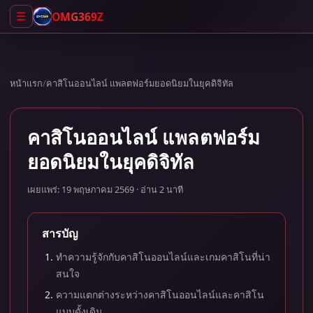
☰
OMG369Z
หน้าแรก
/
คาสิโนออนไลน์ แพลตฟอร์มยอดนิยมในยุคดิจิทัล
คาสิโนออนไลน์ แพลตฟอร์ม
ยอดนิยมในยุคดิจิทัล
เผยแพร่: 19 พฤษภาคม 2569
· อ่าน 2 นาที
สารบัญ
ทำความรู้จักกับคาสิโนออนไลน์และเกมคาสิโนที่น่า
สนใจ
ความแตกต่างระหว่างคาสิโนออนไลน์และคาสิโน
แบบดั้งเดิม