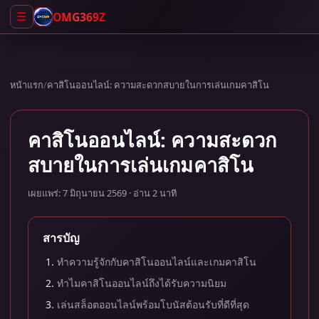
☰
OMG369Z
หน้าแรก
/
คาสิโนออนไลน์: ความสะดวกสบายในการเล่นเกมคาสิโน
คาสิโนออนไลน์: ความสะดวก
สบายในการเล่นเกมคาสิโน
เผยแพร่: 7 มิถุนายน 2569
· อ่าน 2 นาที
สารบัญ
ทำความรู้จักกับคาสิโนออนไลน์และเกมคาสิโน
ทำไมคาสิโนออนไลน์ถึงได้รับความนิยม
เล่นสล็อตออนไลน์พร้อมโบนัสต้อนรับที่ดีที่สุด