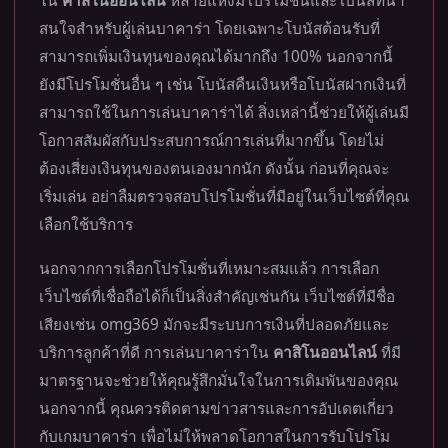
ใน
คาสิโนออนไลน์
หลายแห่งมีโปรโมชั่นและโบนัสที่น่า
สนใจสำหรับผู้เล่นบาคาร่า โดยเฉพาะโบนัสต้อนรับที่
สามารถเพิ่มเงินทุนของคุณได้มากถึง 100% นอกจากนี้
ยังมีโปรโมชั่นอื่น ๆ เช่น โบนัสคืนเงินหรือโบนัสฝากเงินที่
สามารถใช้ในการเล่นบาคาร่าได้ สิ่งเหล่านี้ช่วยให้ผู้เล่นมี
โอกาสสัมผัสกับประสบการณ์การเล่นที่มากขึ้น โดยไม่
ต้องเสี่ยงเงินทุนของตนเองมากนัก ดังนั้น ก่อนที่คุณจะ
เริ่มเล่น อย่าลืมตรวจสอบโปรโมชั่นที่มีอยู่ในเว็บไซต์ที่คุณ
เลือกใช้บริการ
นอกจากการเลือกโปรโมชั่นที่เหมาะสมแล้ว การเลือก
เว็บไซต์ที่เชื่อถือได้ก็เป็นสิ่งสำคัญเช่นกัน เว็บไซต์ที่มีชื่อ
เสียงเช่น omg369 มักจะมีระบบการเงินที่ปลอดภัยและ
บริการลูกค้าที่ดี การเล่นบาคาร่าใน
คาสิโนออนไลน์
ที่มี
มาตรฐานจะช่วยให้คุณรู้สึกมั่นใจในการเดิมพันของคุณ
นอกจากนี้ คุณควรติดตามข่าวสารและการอัปเดตเกี่ยว
กับเกมบาคาร่า เพื่อไม่ให้พลาดโอกาสในการรับโปรโม