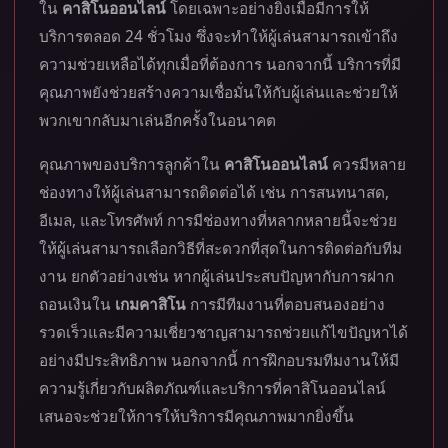
ใน
คาสิโนออนไลน์
โดยเฉพาะอย่างยิ่งเมื่อมีการให้
บริการตลอด 24 ชั่วโมง ซึ่งจะทำให้ผู้เล่นสามารถเข้าถึง
ความช่วยเหลือได้ทุกเมื่อที่ต้องการ นอกจากนี้ บริการที่มี
คุณภาพยังช่วยสร้างความเชื่อมั่นให้กับผู้เล่นและช่วยให้
พวกเขากลับมาเล่นอีกครั้งในอนาคต
คุณภาพของบริการลูกค้าใน
คาสิโนออนไลน์
ควรมีหลาย
ช่องทางให้ผู้เล่นสามารถติดต่อได้ เช่น การสนทนาสด,
อีเมล, และโทรศัพท์ การมีช่องทางที่หลากหลายนี้จะช่วย
ให้ผู้เล่นสามารถเลือกวิธีที่สะดวกที่สุดในการติดต่อกับทีม
งาน ยกตัวอย่างเช่น หากผู้เล่นประสบปัญหากับการฝาก
ถอนเงินใน
เกมคาสิโน
การมีทีมงานที่ตอบสนองอย่าง
รวดเร็วและมีความเชี่ยวชาญสามารถช่วยแก้ไขปัญหาได้
อย่างมีประสิทธิภาพ นอกจากนี้ การฝึกอบรมทีมงานให้มี
ความรู้เกี่ยวกับผลิตภัณฑ์และบริการที่คาสิโนออนไลน์
เสนอจะช่วยให้การให้บริการมีคุณภาพมากยิ่งขึ้น