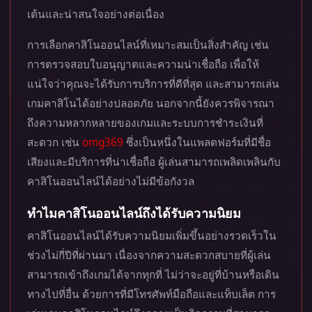
เต้นและน่าสนใจอย่างต่อเนื่อง
การเลือกคาสิโนออนไลน์ที่เหมาะสมเป็นสิ่งสำคัญ เช่น
การตรวจสอบใบอนุญาตและความน่าเชื่อถือ เพื่อให้
แน่ใจว่าคุณจะได้รับการบริการที่ดีที่สุด และสามารถเล่น
เกมคาสิโนได้อย่างปลอดภัย นอกจากนี้ยังควรพิจารณา
ถึงความหลากหลายของเกมและระบบการชำระเงินที่
สะดวก เช่น
omg369
ซึ่งเป็นหนึ่งในแพลตฟอร์มที่มีชื่อ
เสียงและมีบริการที่น่าเชื่อถือ ผู้เล่นสามารถเพลิดเพลินกับ
คาสิโนออนไลน์ได้อย่างไม่มีข้อกังวล
ทำไมคาสิโนออนไลน์ถึงได้รับความนิยม
คาสิโนออนไลน์ได้รับความนิยมเพิ่มขึ้นอย่างรวดเร็วใน
ช่วงไม่กี่ปีที่ผ่านมา เนื่องจากความสะดวกสบายที่ผู้เล่น
สามารถเข้าถึงเกมได้จากทุกที่ ไม่ว่าจะอยู่ที่บ้านหรือเดิน
ทางไปที่อื่น ด้วยการที่มีโทรศัพท์มือถือและแท็บเล็ต การ