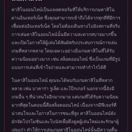
คาสิโนออนไลน์เป็นแพลตฟอร์มที่ให้บริการเกมคาสิโน
ผ่านอินเทอร์เน็ต ซึ่งคุณสามารถเข้าถึงได้จากทุกที่ที่มีการ
เชื่อมต่ออินเทอร์เน็ต โดยไม่ต้องเดินทางไปยังสถานที่จริง
การเล่นคาสิโนออนไลน์นั้นมีความสะดวกสบายมากขึ้น
และเปิดโอกาสให้ผู้เล่นได้สัมผัสกับประสบการณ์การเล่น
เกมที่หลากหลาย โดยเฉพาะอย่างยิ่งเกมคาสิโนที่ได้รับ
ความนิยมอย่างมาก เช่น สล็อตออนไลน์ ซึ่งเป็นเกมที่มีรูป
แบบการเล่นที่เข้าใจง่ายและสามารถทำกำไรได้ดี
ในคาสิโนออนไลน์ คุณจะได้พบกับเกมคาสิโนที่หลาก
หลาย เช่น บาคาร่า รูเล็ต และโป๊กเกอร์ นอกจากนี้ยังมี
เกมอื่น ๆ ที่น่าสนใจอีกมากมาย แต่เกมที่ได้รับความนิยม
มากที่สุดในตอนนี้คือสล็อตออนไลน์ เนื่องจากมีฟีเจอร์ที่
น่าสนใจและโอกาสในการชนะที่สูง คาสิโนออนไลน์ยัง
มักจัดโปรโมชั่นและโบนัสเพื่อดึงดูดผู้เล่นใหม่และรักษาผู้
เล่นเก่า ทำให้การเล่นเกมคาสิโนออนไลน์นั้นมีความตื่น