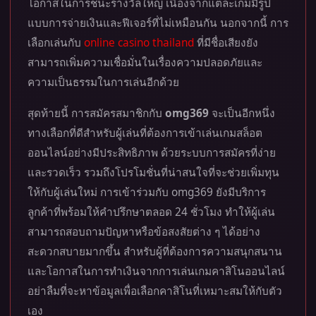
โอกาสในการชนะรางวัลใหญ่ เนื่องจากแต่ละเกมมีรูป
แบบการจ่ายเงินและฟีเจอร์ที่ไม่เหมือนกัน นอกจากนี้ การ
เลือกเล่นกับ
online casino thailand
ที่มีชื่อเสียงยัง
สามารถเพิ่มความเชื่อมั่นในเรื่องความปลอดภัยและ
ความเป็นธรรมในการเล่นอีกด้วย
สุดท้ายนี้ การสมัครสมาชิกกับ
omg369
จะเป็นอีกหนึ่ง
ทางเลือกที่ดีสำหรับผู้เล่นที่ต้องการเข้าเล่นเกมสล็อต
ออนไลน์อย่างมีประสิทธิภาพ ด้วยระบบการสมัครที่ง่าย
และรวดเร็ว รวมถึงโปรโมชั่นที่น่าสนใจที่จะช่วยเพิ่มทุน
ให้กับผู้เล่นใหม่ การเข้าร่วมกับ omg369 ยังมีบริการ
ลูกค้าที่พร้อมให้คำปรึกษาตลอด 24 ชั่วโมง ทำให้ผู้เล่น
สามารถสอบถามปัญหาหรือข้อสงสัยต่าง ๆ ได้อย่าง
สะดวกสบายมากขึ้น สำหรับผู้ที่ต้องการความสนุกสนาน
และโอกาสในการทำเงินจากการเล่นเกมคาสิโนออนไลน์
อย่าลืมที่จะหาข้อมูลเพื่อเลือกคาสิโนที่เหมาะสมให้กับตัว
เอง