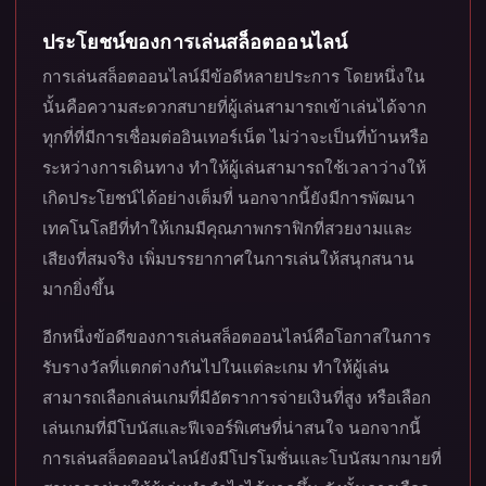
ประโยชน์ของการเล่นสล็อตออนไลน์
การเล่นสล็อตออนไลน์มีข้อดีหลายประการ โดยหนึ่งใน
นั้นคือความสะดวกสบายที่ผู้เล่นสามารถเข้าเล่นได้จาก
ทุกที่ที่มีการเชื่อมต่ออินเทอร์เน็ต ไม่ว่าจะเป็นที่บ้านหรือ
ระหว่างการเดินทาง ทำให้ผู้เล่นสามารถใช้เวลาว่างให้
เกิดประโยชน์ได้อย่างเต็มที่ นอกจากนี้ยังมีการพัฒนา
เทคโนโลยีที่ทำให้เกมมีคุณภาพกราฟิกที่สวยงามและ
เสียงที่สมจริง เพิ่มบรรยากาศในการเล่นให้สนุกสนาน
มากยิ่งขึ้น
อีกหนึ่งข้อดีของการเล่นสล็อตออนไลน์คือโอกาสในการ
รับรางวัลที่แตกต่างกันไปในแต่ละเกม ทำให้ผู้เล่น
สามารถเลือกเล่นเกมที่มีอัตราการจ่ายเงินที่สูง หรือเลือก
เล่นเกมที่มีโบนัสและฟีเจอร์พิเศษที่น่าสนใจ นอกจากนี้
การเล่นสล็อตออนไลน์ยังมีโปรโมชั่นและโบนัสมากมายที่