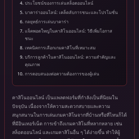
ประโยชน์ของการเล่นสล็อตออนไลน์
บาคาร่าออนไลน์: เคล็ดลับการชนะและโปรโมชั่น
กลยุทธ์การเล่นบาคาร่า
แจ็คพอตใหญ่ในคาสิโนออนไลน์: วิธีเพิ่มโอกาส
ชนะ
เทคนิคการเลือกเกมคาสิโนที่เหมาะสม
บริการลูกค้าในคาสิโนออนไลน์: ความสำคัญและ
คุณภาพ
การตอบสนองต่อความต้องการของผู้เล่น
คาสิโนออนไลน์ เป็นแพลตฟอร์มที่กำลังเป็นที่นิยมใน
ปัจจุบัน เนื่องจากให้ความสะดวกสบายและความ
สนุกสนานในการเล่นเกมคาสิโนจากที่บ้านหรือที่ไหนก็ได้
ที่มีอินเทอร์เน็ต การเข้าถึงเกมคาสิโนที่หลากหลาย เช่น
สล็อตออนไลน์ และเกมคาสิโนอื่น ๆ ได้ง่ายขึ้น ทำให้ผู้