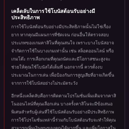
เคล็ดลับในการใช้โบนัสต้อนรับอย่างมี
ประสิทธิภาพ
การใช้โบนัสต้อนรับอย่างมีประสิทธิภาพนั้นไม่ใช่เรื่อง
ยาก หากคุณมีแผนการที่ชัดเจน ก่อนอื่นให้ตรวจสอบ
ประเภทของเกมคาสิโนที่คุณสนใจ เพราะบางโบนัสอาจ
จำกัดการใช้ในบางเกมเท่านั้น เช่น สล็อตออนไลน์ หรือ
เกมโต๊ะ การเลือกเกมที่คุณถนัดและมีโอกาสชนะสูงจะ
ช่วยให้คุณใช้โบนัสได้เต็มที่ นอกจากนี้ ควรตั้งงบ
ประมาณในการเล่น เพื่อป้องกันการสูญเสียที่อาจเกิดขึ้น
จากการใช้โบนัสอย่างไม่ระมัดระวัง
อีกหนึ่งเคล็ดลับคือการติดตามโปรโมชั่นเพิ่มเติมจากคาสิ
โนออนไลน์ที่คุณเลือกเล่น บางครั้งคาสิโนจะมีข้อเสนอ
พิเศษสำหรับผู้เล่นที่ใช้โบนัสต้อนรับอย่างมีประสิทธิภาพ
การใช้โปรโมชั่นเหล่านี้ร่วมกับโบนัสต้อนรับจะทำให้คุณ
สามารถเพิ่มเงินทุนของคุณได้มากขึ้น และเพิ่มโอกาสใน