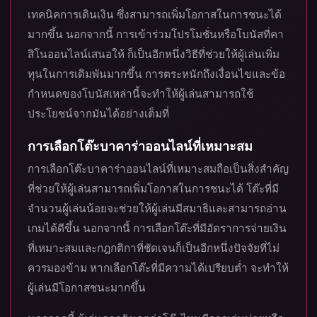
เทคนิคการเดินเงิน ซึ่งสามารถเพิ่มโอกาสในการชนะได้
มากขึ้น นอกจากนี้ การเข้าร่วมโปรโมชั่นหรือโบนัสที่คา
สิโนออนไลน์เสนอให้ ก็เป็นอีกหนึ่งวิธีที่ช่วยให้ผู้เล่นเพิ่ม
ทุนในการเดิมพันมากขึ้น การตระหนักถึงเงื่อนไขและข้อ
กำหนดของโบนัสเหล่านี้จะทำให้ผู้เล่นสามารถใช้
ประโยชน์จากมันได้อย่างเต็มที่
การเลือกโต๊ะบาคาร่าออนไลน์ที่เหมาะสม
การเลือกโต๊ะบาคาร่าออนไลน์ที่เหมาะสมถือเป็นสิ่งสำคัญ
ที่ช่วยให้ผู้เล่นสามารถเพิ่มโอกาสในการชนะได้ โต๊ะที่มี
จำนวนผู้เล่นน้อยจะช่วยให้ผู้เล่นมีสมาธิและสามารถอ่าน
เกมได้ดีขึ้น นอกจากนี้ การเลือกโต๊ะที่มีอัตราการจ่ายเงิน
ที่เหมาะสมและกฎกติกาที่ชัดเจนก็เป็นอีกหนึ่งปัจจัยที่ไม่
ควรมองข้าม หากเลือกโต๊ะที่มีความได้เปรียบต่ำ จะทำให้
ผู้เล่นมีโอกาสชนะมากขึ้น