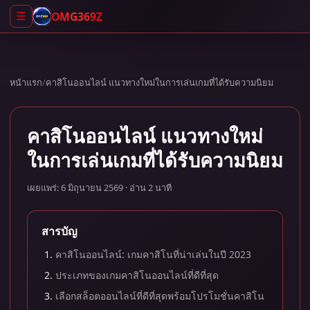
☰
OMG369Z
หน้าแรก
/
คาสิโนออนไลน์ แนวทางใหม่ในการเล่นเกมที่ได้รับความนิยม
คาสิโนออนไลน์ แนวทางใหม่
ในการเล่นเกมที่ได้รับความนิยม
เผยแพร่: 6 มิถุนายน 2569
· อ่าน 2 นาที
สารบัญ
คาสิโนออนไลน์: เกมคาสิโนที่น่าเล่นในปี 2023
ประเภทของเกมคาสิโนออนไลน์ที่ดีที่สุด
เลือกสล็อตออนไลน์ที่ดีที่สุดพร้อมโปรโมชั่นคาสิโน