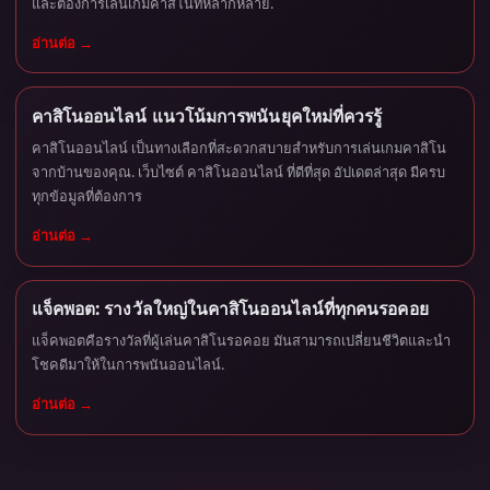
และต้องการเล่นเกมคาสิโนที่หลากหลาย.
อ่านต่อ →
คาสิโนออนไลน์ แนวโน้มการพนันยุคใหม่ที่ควรรู้
คาสิโนออนไลน์ เป็นทางเลือกที่สะดวกสบายสำหรับการเล่นเกมคาสิโน
จากบ้านของคุณ. เว็บไซต์ คาสิโนออนไลน์ ที่ดีที่สุด อัปเดตล่าสุด มีครบ
ทุกข้อมูลที่ต้องการ
อ่านต่อ →
แจ็คพอต: รางวัลใหญ่ในคาสิโนออนไลน์ที่ทุกคนรอคอย
แจ็คพอตคือรางวัลที่ผู้เล่นคาสิโนรอคอย มันสามารถเปลี่ยนชีวิตและนำ
โชคดีมาให้ในการพนันออนไลน์.
อ่านต่อ →