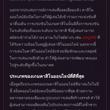
นอกจากประสบการณ์การเล่นที่ยอดเยี่ยมแล้ว คาสิโน
ออนไลน์ยังเปิดโอกาสให้ผู้เล่นได้เข้าร่วมการแข่งขันที่
น่าตื่นเต้น การแข่งขันในเกมคาสิโนนั้นมีทั้งการแข่งขัน
ในระดับท้องถิ่นและระดับนานาชาติ ซึ่งผู้เล่นสามารถ
สมัครเข้าร่วมได้ง่ายๆ ผ่านเว็บไซต์ต่างๆ เช่น
omg369
ที่
ได้รับความนิยมในหมู่ผู้เล่นคาสิโนออนไลน์ นอกจากนี้
การเล่นในคาสิโนออนไลน์ยังช่วยเพิ่มทักษะและกลยุทธ์
ในการเล่นเกมอีกด้วย ทำให้ผู้เล่นสามารถพัฒนาตนเอง
ไปสู่ระดับที่สูงขึ้นในอนาคต
ประเภทของเกมคาสิโนออนไลน์ที่ดีที่สุด
เมื่อพูดถึงประเภทของเกมคาสิโนออนไลน์ที่น่าสนใจในปี
นี้ สล็อตออนไลน์ยังคงเป็นที่นิยมมากที่สุด ด้วยความ
หลากหลายของธีมและรูปแบบการเล่นที่สร้างสรรค์ ทำให้
ผู้เล่นสามารถเพลิดเพลินไปกับประสบการณ์ที่ไม่ซ้ำซาก