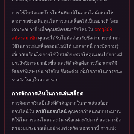
การใช้โบนัสและโปรโมชั่นที่คาสิโนออนไลน์เสนอให้
สามารถช่วยเพิ่มทุนในการเล่นสล็อตได้เป็นอย่างดี โดย
เฉพาะอย่างยิ่งเมื่อคุณสมัครสมาชิกใหม่ใน
omg369
สมัครสมาชิก
คุณจะได้รับโบนัสต้อนรับซึ่งสามารถนำมา
ใช้ในการเล่นสล็อตออนไลน์ได้ นอกจากนี้ การมีความรู้
เกี่ยวกับเงื่อนไขการใช้โบนัสก็จะช่วยให้คุณเล่นได้อย่างมี
ประสิทธิภาพมากยิ่งขึ้น และที่สำคัญคือการเลือกเกมที่มี
ฟีเจอร์พิเศษ เช่น ฟรีสปิน ซึ่งจะช่วยเพิ่มโอกาสในการชนะ
รางวัลใหญ่ในแต่ละรอบ
การจัดการเงินในการเล่นสล็อต
การจัดการเงินเป็นสิ่งที่สำคัญมากในการเล่นสล็อต
ออนไลน์ใน
คาสิโนออนไลน์
คุณควรกำหนดงบประมาณ
ที่ใช้ในการเล่นในแต่ละวัน หรือแต่ละสัปดาห์ และควรยึด
ตามงบประมาณนั้นอย่างเคร่งครัด นอกจากนี้ การแบ่ง