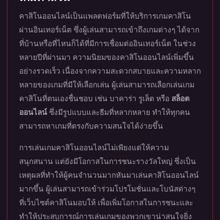
คาสิโนออนไลน์เป็นแพลตฟอร์มที่ให้บริการเกมคาสิโน
ผ่านอินเทอร์เน็ต ซึ่งผู้เล่นสามารถเข้าถึงเกมต่างๆ ได้จาก
ที่บ้านหรือที่ไหนก็ได้ที่มีการเชื่อมต่ออินเทอร์เน็ต ในช่วง
หลายปีที่ผ่านมา ความนิยมของคาสิโนออนไลน์เพิ่มขึ้น
อย่างรวดเร็ว เนื่องจากความสะดวกสบายและความหลาก
หลายของเกมที่มีให้เลือกเล่น ผู้เล่นสามารถเลือกเล่นเกม
คาสิโนที่ตนเองชื่นชอบ เช่น บาคาร่า รูเล็ต หรือ
สล็อต
ออนไลน์
ซึ่งมีรูปแบบและธีมที่หลากหลาย ทำให้ทุกคน
สามารถหาเกมที่ตรงกับความสนใจได้ง่ายขึ้น
การเล่นเกมคาสิโนออนไลน์ไม่เพียงแต่ให้ความ
สนุกสนาน แต่ยังมีโอกาสในการชนะรางวัลใหญ่ ซึ่งเป็น
เหตุผลที่ทำให้ผู้คนจำนวนมากหันมาเล่นคาสิโนออนไลน์
มากขึ้น ผู้เล่นสามารถเข้าร่วมโปรโมชั่นและโบนัสต่างๆ
ที่เว็บไซต์คาสิโนมอบให้ เพื่อเพิ่มโอกาสในการชนะและ
ทำให้ประสบการณ์การเล่นเกมของพวกเขาน่าสนใจยิ่ง