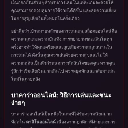
เงินออกเป็นส่วนๆ สำหรับการเล่นในแต่ละเกมจะช่วยให้
คุณสามารถควบคุมการใช้จ่ายได้ดีขึ้น และลดความเสี่ยง
ในการสูญเสียเงินทั้งหมดในครั้งเดียว
อย่าลืมว่าเป้าหมายหลักของการเล่นเกมสล็อตออนไลน์คือ
ความสนุกและความบันเทิง การพยายามชนะเงินในทุก
ครั้งอาจทำให้คุณเครียดและสูญเสียความสนุกสนานใน
การเล่นได้ ดังนั้นคุณควรเล่นด้วยความสุขและไม่ให้
ความกดดันเป็นตัวกำหนดการตัดสินใจของคุณ หากคุณ
รู้สึกว่าเริ่มเสียเงินมากเกินไป ควรหยุดพักและกลับมาเล่น
ใหม่ในภายหลัง
บาคาร่าออนไลน์: วิธีการเล่นและชนะ
ง่ายๆ
บาคาร่าออนไลน์เป็นหนึ่งในเกมที่ได้รับความนิยมมาก
ที่สุดใน
คาสิโนออนไลน์
เนื่องจากกฎกติกาที่ง่ายและการ