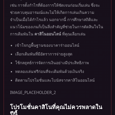
เช่น การตั้งกำไรที่ต้องการให้ชัดเจนก่อนเริ่มเล่น ซึ่งจะ
ช่วยควบคุมอารมณ์และไม่ให้เกิดการเล่นเกินความ
จำเป็นเมื่อได้กำไรแล้ว นอกจากนี้ การศึกษาสถิติและ
แนวโน้มของเกมก็เป็นสิ่งสำคัญที่ช่วยในการตัดสินใจใน
การเดิมพันใน
คาสิโนออนไลน์
ที่คุณเลือกเล่น
เข้าใจกฎพื้นฐานของบาคาร่าออนไลน์
เลือกเดิมพันที่มีอัตราการจ่ายสูงสุด
ใช้กลยุทธ์การจัดการเงินอย่างมีประสิทธิภาพ
ทดลองเล่นฟรีก่อนที่จะเดิมพันด้วยเงินจริง
ติดตามโปรโมชั่นและโบนัสจากคาสิโนออนไลน์
IMAGE_PLACEHOLDER_2
โปรโมชั่นคาสิโนที่คุณไม่ควรพลาดใน
ปีนี้