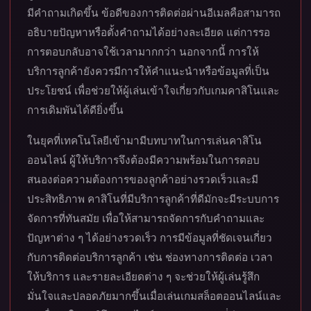
มีคำถามเกิดขึ้น ข้อดีของการติดต่อผ่านอีเมลคือสามารถ
อธิบายปัญหาหรือตั้งคำถามได้อย่างละเอียด แต่การรอ
การตอบกลับอาจใช้เวลามากกว่า นอกจากนี้ การให้
บริการลูกค้ายังควรมีการให้คำแนะนำหรือข้อมูลที่เป็น
ประโยชน์ เพื่อช่วยให้ผู้เล่นเข้าใจเกี่ยวกับเกมคาสิโนและ
การเดิมพันได้ดียิ่งขึ้น
ในยุคที่เทคโนโลยีเข้ามามีบทบาทในการเล่นคาสิโน
ออนไลน์ ผู้ให้บริการจึงต้องมีความพร้อมในการตอบ
สนองต่อความต้องการของลูกค้าอย่างรวดเร็วและมี
ประสิทธิภาพ คาสิโนที่มีบริการลูกค้าที่ดีมักจะมีระบบการ
จัดการที่ทันสมัย เพื่อให้สามารถจัดการกับคำถามและ
ปัญหาต่าง ๆ ได้อย่างรวดเร็ว การมีข้อมูลที่ชัดเจนเกี่ยว
กับการติดต่อบริการลูกค้า เช่น ช่องทางการติดต่อ เวลา
ให้บริการ และรายละเอียดต่าง ๆ จะช่วยให้ผู้เล่นรู้สึก
มั่นใจและปลอดภัยมากขึ้นเมื่อเล่นเกมสล็อตออนไลน์และ