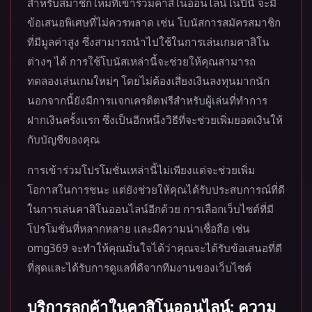
สำหรับสมาชิกใหม่ที่เข้าร่วมคาสิโนออนไลน์ในปีนี้ จะมี
ข้อเสนอพิเศษที่ไม่ควรพลาด เช่น โบนัสการสมัครสมาชิก
ที่มีมูลค่าสูง ซึ่งสามารถนำไปใช้ในการเล่นเกมคาสิโน
ต่างๆ ได้ การใช้โบนัสเหล่านี้จะช่วยให้คุณสามารถ
ทดลองเล่นเกมใหม่ๆ โดยไม่ต้องเสี่ยงเงินลงทุนมากนัก
นอกจากนี้ยังมีการแจกเครดิตฟรีสำหรับผู้เล่นที่ทำการ
ฝากเงินครั้งแรก ซึ่งเป็นอีกหนึ่งวิธีที่จะช่วยเพิ่มยอดเงินให้
กับบัญชีของคุณ
การเข้าร่วมโปรโมชั่นเหล่านี้ไม่เพียงแต่จะช่วยเพิ่ม
โอกาสในการชนะ แต่ยังช่วยให้คุณได้รับประสบการณ์ที่ดี
ในการเล่นคาสิโนออนไลน์อีกด้วย การเลือกเว็บไซต์ที่มี
โปรโมชั่นที่หลากหลาย และมีความน่าเชื่อถือ เช่น
omg369 จะทำให้คุณมั่นใจได้ว่าคุณจะได้รับข้อเสนอที่ดี
ที่สุดและได้รับการดูแลที่ดีจากทีมงานของเว็บไซต์
บริการลูกค้าในคาสิโนออนไลน์: ความ