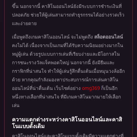
ขึ้น นอกจากนี้ คาสิโนออนไลน์ยังมีระบบการชำระเงินที่
ปลอดภัย ช่วยให้ผู้เล่นสามารถทำธุรกรรมได้อย่างรวดเร็ว
และง่ายดาย
เมื่อพูดถึงเกมคาสิโนออนไลน์ จะไม่พูดถึง
สล็อตออนไลน์
คงไม่ได้ เนื่องจากเป็นเกมที่ได้รับความนิยมอย่างมากใน
หมู่ผู้เล่น ด้วยรูปแบบการเล่นที่เรียบง่ายและมีโอกาสใน
การชนะรางวัลแจ็คพอตใหญ่ นอกจากนี้ ยังมีธีมและ
กราฟิกที่น่าสนใจ ทำให้ผู้เล่นรู้สึกตื่นเต้นเมื่อหมุนวงล้ออีก
ด้วย หากคุณกำลังมองหาประสบการณ์การเล่นคาสิโน
ออนไลน์ที่น่าตื่นเต้น เว็บไซต์อย่าง
omg369
ก็เป็นอีก
หนึ่งทางเลือกที่น่าสนใจ ที่มีเกมคาสิโนมากมายให้เลือก
เล่น
ความแตกต่างระหว่างคาสิโนออนไลน์และคาสิ
โนแบบดั้งเดิม
คาสิโนออนไลน์และคาสิโนแบบดั้งเดิมมีความแตกต่างที่