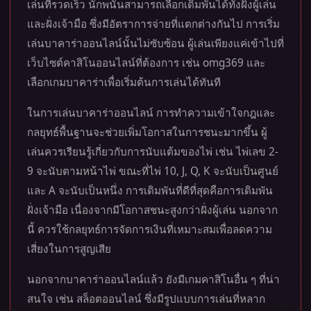
เล่นที่รวดเร็ว นักพนันสามารถเลือกเดิมพันได้ทั้งฝั่งผู้เล่น
และฝั่งเจ้ามือ ซึ่งมีอัตราการจ่ายที่แตกต่างกันไป การเริ่ม
เล่นบาคาร่าออนไลน์นั้นไม่ซับซ้อน ผู้เล่นเพียงแค่เข้าไปที่
เว็บไซต์คาสิโนออนไลน์ที่ต้องการ เช่น omg369 และ
เลือกเกมบาคาร่าเพื่อเริ่มต้นการเล่นได้ทันที
ในการเล่นบาคาร่าออนไลน์ การทำความเข้าใจกฎและ
กลยุทธ์พื้นฐานจะช่วยเพิ่มโอกาสในการชนะมากขึ้น ผู้
เล่นควรเรียนรู้เกี่ยวกับการนับแต้มของไพ่ เช่น ไพ่เลข 2-
9 จะนับตามหน้าไพ่ ขณะที่ไพ่ 10, J, Q, K จะนับเป็นศูนย์
และ A จะนับเป็นหนึ่ง การเดิมพันที่ดีที่สุดคือการเดิมพัน
ฝั่งเจ้ามือ เนื่องจากมีโอกาสชนะสูงกว่าฝั่งผู้เล่น นอกจาก
นี้ ควรใช้กลยุทธ์การจัดการเงินที่เหมาะสมเพื่อลดความ
เสี่ยงในการสูญเสีย
นอกจากบาคาร่าออนไลน์แล้ว ยังมีเกมคาสิโนอื่น ๆ ที่น่า
สนใจ เช่น สล็อตออนไลน์ ซึ่งมีรูปแบบการเล่นที่หลาก