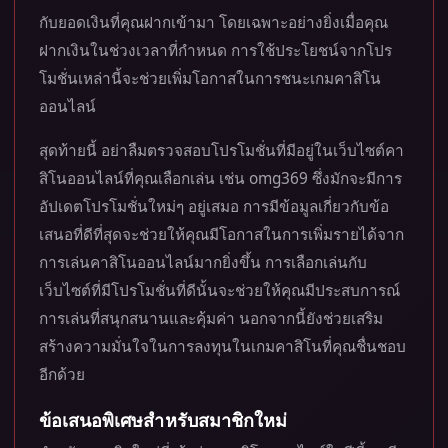
กับยอดเงินที่คุณฝากเข้ามา โดยเฉพาะอย่างยิ่งเมื่อคุณ
ฝากเงินในช่วงเวลาที่กำหนด การใช้ประโยชน์จากโปร
โมชั่นเหล่านี้จะช่วยเพิ่มโอกาสในการชนะเกมคาสิโน
ออนไลน์
สุดท้ายนี้ อย่าลืมตรวจสอบโปรโมชั่นที่มีอยู่ในเว็บไซต์คา
สิโนออนไลน์ที่คุณเลือกเล่น เช่น omg369 ซึ่งมักจะมีการ
อัปเดตโปรโมชั่นใหม่ๆ อยู่เสมอ การมีข้อมูลเกี่ยวกับข้อ
เสนอที่ดีที่สุดจะช่วยให้คุณมีโอกาสในการเพิ่มรายได้จาก
การเล่นคาสิโนออนไลน์มากยิ่งขึ้น การเลือกเล่นกับ
เว็บไซต์ที่มีโปรโมชั่นที่ดีนั้นจะช่วยให้คุณมีประสบการณ์
การเล่นที่สนุกสนานและคุ้มค่า นอกจากนี้ยังช่วยเสริม
สร้างความมั่นใจในการลงทุนในเกมคาสิโนที่คุณชื่นชอบ
อีกด้วย
ข้อเสนอพิเศษสำหรับสมาชิกใหม่