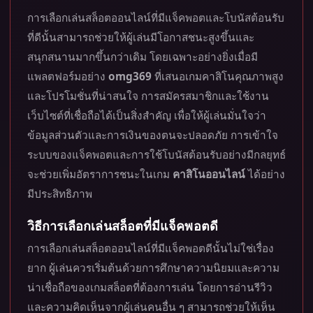
การเลือกเล่นสล็อตออนไลน์ที่มีแจ็คพอตและโบนัสต้อนรับ
ที่ดีนั้นสามารถช่วยให้ผู้เล่นมีโอกาสชนะสูงขึ้นและ
สนุกสนานมากขึ้นกว่าเดิม โดยเฉพาะอย่างยิ่งเมื่อมี
แพลตฟอร์มอย่าง
omg369
ที่เสนอเกมคาสิโนคุณภาพสูง
และโปรโมชั่นที่น่าสนใจ การสมัครสมาชิกและใช้งาน
เว็บไซต์ที่เชื่อถือได้เป็นสิ่งสำคัญ เพื่อให้ผู้เล่นมั่นใจว่า
ข้อมูลส่วนตัวและการเงินของตนจะปลอดภัย การเข้าใจ
ระบบของแจ็คพอตและการใช้โบนัสต้อนรับอย่างมีกลยุทธ์
จะช่วยเพิ่มอัตราการชนะในเกม
คาสิโนออนไลน์
ได้อย่าง
มีประสิทธิภาพ
วิธีการเลือกเล่นสล็อตที่มีแจ็คพอตดี
การเลือกเล่นสล็อตออนไลน์ที่มีแจ็คพอตดีนั้นไม่ใช่เรื่อง
ยาก ผู้เล่นควรเริ่มต้นด้วยการศึกษาความนิยมและความ
น่าเชื่อถือของเกมสล็อตที่ต้องการเล่น โดยการอ่านรีวิว
และความคิดเห็นจากผู้เล่นคนอื่น ๆ สามารถช่วยให้เห็น