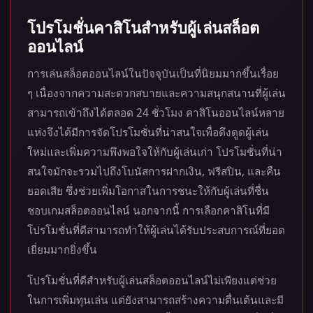
โปรโมชั่นคาสิโนสำหรับผู้เล่นสล็อต
ออนไลน์
การเล่นสล็อตออนไลน์ในปัจจุบันเป็นที่นิยมมากขึ้นเรื่อย
ๆ เนื่องจากความสะดวกสบายและความสนุกสนานที่ผู้เล่น
สามารถเข้าถึงได้ตลอด 24 ชั่วโมง คาสิโนออนไลน์หลาย
แห่งจึงได้มีการจัดโปรโมชั่นที่น่าสนใจเพื่อดึงดูดผู้เล่น
ใหม่และเพิ่มความพึงพอใจให้กับผู้เล่นเก่า โปรโมชั่นที่น่า
สนใจมักจะรวมไปถึงโบนัสการฝากเงิน, ฟรีสปิน, และคืน
ยอดเสีย ซึ่งช่วยเพิ่มโอกาสในการชนะให้กับผู้เล่นที่ชื่น
ชอบเกมสล็อตออนไลน์ นอกจากนี้ การเลือกคาสิโนที่มี
โปรโมชั่นที่ดีสามารถทำให้ผู้เล่นได้รับประสบการณ์ที่ยอด
เยี่ยมมากยิ่งขึ้น
โปรโมชั่นที่ดีสำหรับผู้เล่นสล็อตออนไลน์ไม่เพียงแต่ช่วย
ในการเพิ่มทุนเล่น แต่ยังสามารถสร้างความตื่นเต้นและมี