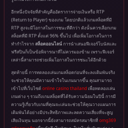
อีกหนึ่งปัจจัยที่สำคัญคืออัตราการจ่ายเงินหรือ RTP
(Return to Player) ของเกม โดยปกติแล้วเกมสล็อตที่มี
RTP สูงจะมีโอกาสในการชนะที่ดีกว่า ดังนั้นควรเลือกเกม
สล็อตที่มี RTP ตั้งแต่ 96% ขึ้นไป เพื่อเพิ่มโอกาสในการ
ทำกำไรจาก
สล็อตออนไลน์
การนำเสนอฟีเจอร์โบนัสและ
ฟรีสปินก็เป็นข้อพิจารณาที่ไม่ควรมองข้าม เพราะฟีเจอร์
เหล่านี้สามารถช่วยเพิ่มโอกาสในการชนะได้อีกด้วย
สุดท้ายนี้ การทดลองเล่นเกมสล็อตก่อนที่จะลงเดิมพันจริง
จะช่วยให้คุณมีความเข้าใจในเกมมากขึ้น คุณสามารถ
เข้าไปที่เว็บไซต์
online casino thailand
เพื่อทดลองเล่น
เกมต่าง ๆ รวมถึงเกมสล็อตที่ได้รับความนิยมในปีนี้ การมี
ความรู้เกี่ยวกับเกมที่คุณจะเล่นจะช่วยให้คุณวางแผนการ
เดิมพันได้อย่างมีประสิทธิภาพและลดความเสี่ยงที่จะสูญ
เสียเงินทุน นอกจากนี้ยังสามารถสมัครสมาชิกที่
omg369