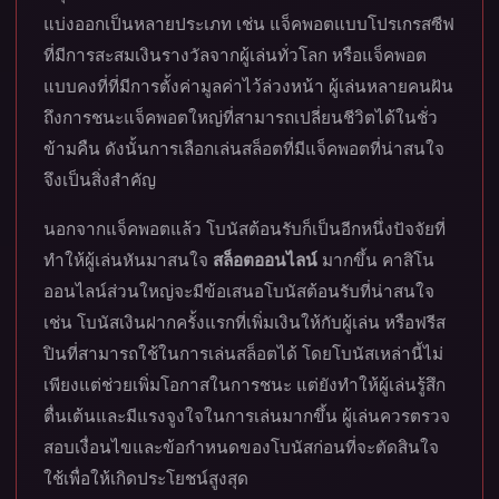
แบ่งออกเป็นหลายประเภท เช่น แจ็คพอตแบบโปรเกรสซีฟ
ที่มีการสะสมเงินรางวัลจากผู้เล่นทั่วโลก หรือแจ็คพอต
แบบคงที่ที่มีการตั้งค่ามูลค่าไว้ล่วงหน้า ผู้เล่นหลายคนฝัน
ถึงการชนะแจ็คพอตใหญ่ที่สามารถเปลี่ยนชีวิตได้ในชั่ว
ข้ามคืน ดังนั้นการเลือกเล่นสล็อตที่มีแจ็คพอตที่น่าสนใจ
จึงเป็นสิ่งสำคัญ
นอกจากแจ็คพอตแล้ว โบนัสต้อนรับก็เป็นอีกหนึ่งปัจจัยที่
ทำให้ผู้เล่นหันมาสนใจ
สล็อตออนไลน์
มากขึ้น คาสิโน
ออนไลน์ส่วนใหญ่จะมีข้อเสนอโบนัสต้อนรับที่น่าสนใจ
เช่น โบนัสเงินฝากครั้งแรกที่เพิ่มเงินให้กับผู้เล่น หรือฟรีส
ปินที่สามารถใช้ในการเล่นสล็อตได้ โดยโบนัสเหล่านี้ไม่
เพียงแต่ช่วยเพิ่มโอกาสในการชนะ แต่ยังทำให้ผู้เล่นรู้สึก
ตื่นเต้นและมีแรงจูงใจในการเล่นมากขึ้น ผู้เล่นควรตรวจ
สอบเงื่อนไขและข้อกำหนดของโบนัสก่อนที่จะตัดสินใจ
ใช้เพื่อให้เกิดประโยชน์สูงสุด