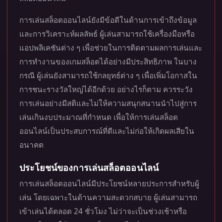
การเล่นสล็อตออนไลน์ยังมีข้อดีในด้านการเข้าถึงข้อมูล
และการวิเคราะห์ผลลัพธ์ ผู้เล่นสามารถใช้เครื่องมือหรือ
แอปพลิเคชันต่าง ๆ เพื่อช่วยในการติดตามผลการเล่นและ
การทำงานของเกมสล็อตได้อย่างมีประสิทธิภาพ ในบาง
กรณี ผู้เล่นยังสามารถใช้กลยุทธ์ต่าง ๆ เพื่อเพิ่มโอกาสใน
การชนะรางวัลใหญ่ได้อีกด้วย อย่างไรก็ตาม ควรระวัง
การเล่นอย่างมีสติและไม่ให้ความสนุกสนานนำไปสู่การ
เล่นเกินงบประมาณที่กำหนด เพื่อให้การเล่นสล็อต
ออนไลน์เป็นประสบการณ์ที่ดีและไม่ก่อให้เกิดผลเสียใน
อนาคต
ประโยชน์ของการเล่นสล็อตออนไลน์
การเล่นสล็อตออนไลน์มีประโยชน์หลายประการสำหรับผู้
เล่น โดยเฉพาะในด้านความสะดวกสบาย ผู้เล่นสามารถ
เข้าเล่นได้ตลอด 24 ชั่วโมง ไม่ว่าจะเป็นช่วงเช้าหรือ