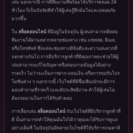
เล่น นอกจากนี้ การมีทีมงานที่พร้อมให้บริการตลอด 24
ชั่วโมง ก็เป็นปัจจัยที่ทำให้ผู้เล่นรู้สึกมั่นใจและปลอดภัย
มากขึ้น
ใน
สล็อตออนไลน์
ที่มีอยู่ในปัจจุบัน ผู้เล่นสามารถติดต่อ
ทีมงานได้ผ่านหลากหลายช่องทาง เช่น แชทสด, อีเมล,
หรือโทรศัพท์ ซึ่งแต่ละช่องทางมีข้อดีและความสะดวกที่
แตกต่างกันไป การมีบริการลูกค้าที่มีคุณภาพจะช่วยให้ผู้
เล่นสามารถแก้ไขปัญหาหรือสอบถามข้อมูลได้อย่าง
รวดเร็ว ไม่ว่าจะเป็นการฝาก-ถอนเงิน หรือการขอรับโปร
โมชั่นต่าง ๆ นอกจากนี้ เว็บไซต์ที่มีชื่อเสียงมักจะมีการ
ตอบคำถามที่รวดเร็วและมีประสิทธิภาพ ทำให้ผู้เล่นไม่
ต้องรอนานในการได้รับคำตอบ
การเลือกเล่น
สล็อตออนไลน์
กับเว็บไซต์ที่มีบริการลูกค้าที่
ดี นั้นสามารถทำให้คุณมั่นใจได้ว่าคุณจะได้รับการดูแล
อย่างเต็มที่ ในปัจจุบันมีหลายเว็บไซต์ที่ให้บริการเกมคาสิ