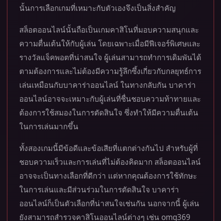
นั้นการเลือกเกมที่เหมาะกับตัวเองจึงเป็นสิ่งสำคัญ
สล็อตออนไลน์นั้นถือเป็นเกมคาสิโนที่มอบความสนุกและ
ความตื่นเต้นให้กับผู้เล่น โดยเฉพาะเมื่อมีฟีเจอร์พิเศษและ
รางวัลแจ็คพอตที่น่าสนใจ ผู้เล่นสามารถทำการเดิมพันได้
ตามต้องการและไม่ต้องมีความรู้ลึกซึ้งเกี่ยวกับกลยุทธ์การ
เล่นเหมือนกับบาคาร่าออนไลน์ ในทางกลับกัน บาคาร่า
ออนไลน์อาจจะเหมาะกับผู้เล่นที่ชื่นชอบความท้าทายและ
ต้องการใช้สมองในการตัดสินใจ ซึ่งทำให้มีความตื่นเต้น
ในการเล่นมากขึ้น
ทั้งสองเกมนี้มีข้อดีและข้อเสียที่แตกต่างกันไป สำหรับผู้ที่
ชอบความเร็วและการเล่นที่ไม่ต้องคิดมาก สล็อตออนไลน์
อาจจะเป็นทางเลือกที่ดีกว่า แต่หากคุณต้องการใช้ทักษะ
ในการเล่นและมีส่วนร่วมในการตัดสินใจ บาคาร่า
ออนไลน์ก็เป็นตัวเลือกที่น่าสนใจเช่นกัน นอกจากนี้ ผู้เล่น
ยังสามารถสำรวจคาสิโนออนไลน์ต่างๆ เช่น omg369