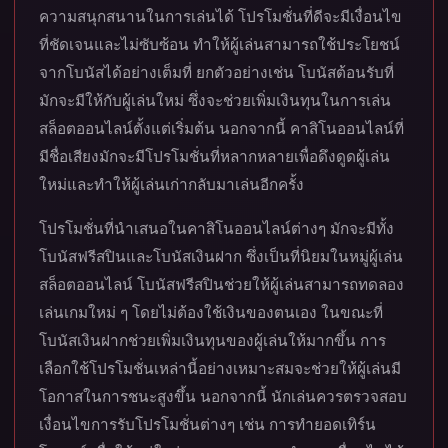
ความสนุกสนานในการเล่นได้ โปรโมชั่นที่ดีจะมีเงื่อนไข
ที่ชัดเจนและไม่ซับซ้อน ทำให้ผู้เล่นสามารถใช้ประโยชน์
จากโบนัสได้อย่างเต็มที่ ยกตัวอย่างเช่น โบนัสต้อนรับที่
มักจะมีให้กับผู้เล่นใหม่ ซึ่งจะช่วยเพิ่มเงินทุนในการเล่น
สล็อตออนไลน์ตั้งแต่เริ่มต้น นอกจากนี้ คาสิโนออนไลน์ที่
มีชื่อเสียงมักจะมีโปรโมชั่นที่หลากหลายเพื่อดึงดูดผู้เล่น
ใหม่และทำให้ผู้เล่นเก่ากลับมาเล่นอีกครั้ง
โปรโมชั่นที่นำเสนอในคาสิโนออนไลน์ต่างๆ มักจะมีทั้ง
โบนัสฟรีสปินและโบนัสเงินฝาก ซึ่งเป็นที่นิยมในหมู่ผู้เล่น
สล็อตออนไลน์ โบนัสฟรีสปินช่วยให้ผู้เล่นสามารถทดลอง
เล่นเกมใหม่ ๆ โดยไม่ต้องใช้เงินของตนเอง ในขณะที่
โบนัสเงินฝากช่วยเพิ่มเงินทุนของผู้เล่นให้มากขึ้น การ
เลือกใช้โปรโมชั่นเหล่านี้อย่างเหมาะสมจะช่วยให้ผู้เล่นมี
โอกาสในการชนะสูงขึ้น นอกจากนี้ นักเล่นควรตรวจสอบ
เงื่อนไขการรับโปรโมชั่นต่างๆ เช่น การทำยอดเทิร์น