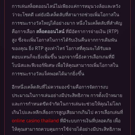
การเล่นสล็อตออนไลน์ไม่เพียงแค่การหมุนวงล้อและหวัง
ว่าจะโชคดี แต่ยังมีเคล็ดลับที่สามารถช่วยเพิ่มโอกาสใน
การชนะรางวัลใหญ่ได้อย่างมาก หนึ่งในเคล็ดลับที่สำคัญ
คือการเลือก
สล็อตออนไลน์
ที่มีอัตราการจ่ายเงิน (RTP)
สูง ซึ่งจะเพิ่มโอกาสในการได้รับเงินคืนจากการเดิมพัน
ของคุณ ยิ่ง RTP สูงเท่าไหร่ โอกาสที่คุณจะได้รับผล
ตอบแทนก็จะยิ่งเพิ่มขึ้น นอกจากนี้ยังควรเลือกเกมที่มี
โบนัสและฟีเจอร์พิเศษ เพื่อให้คุณสามารถเพิ่มโอกาสใน
การชนะรางวัลแจ็คพอตได้มากยิ่งขึ้น
อีกหนึ่งเคล็ดลับที่ไม่ควรมองข้ามคือการจัดการงบ
ประมาณในการเล่นอย่างมีประสิทธิภาพ การตั้งเป้าหมาย
และการกำหนดขีดจำกัดในการเล่นจะช่วยให้คุณไม่โลภ
เกินไปและหลีกเลี่ยงการสูญเสียมากเกินไป ควรเลือกเล่นที่
online casino thailand
ที่มีระบบการเงินที่ปลอดภัย เพื่อ
ให้คุณสามารถควบคุมการใช้จ่ายได้อย่างมีประสิทธิภาพ