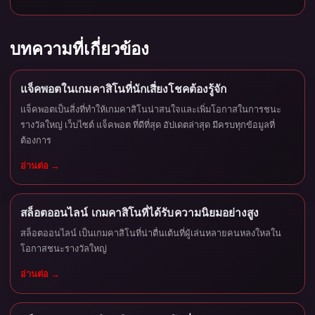
บทความที่เกี่ยวข้อง
แจ็คพอตในเกมคาสิโนที่นักเสี่ยงโชคต้องรู้จัก
แจ็คพอตเป็นสิ่งที่ทำให้เกมคาสิโนน่าสนใจและเพิ่มโอกาสในการชนะ
รางวัลใหญ่ เว็บไซต์ แจ็คพอต ที่ดีที่สุด อัปเดตล่าสุด มีครบทุกข้อมูลที่
ต้องการ
อ่านต่อ →
สล็อตออนไลน์ เกมคาสิโนที่ได้รับความนิยมอย่างสูง
สล็อตออนไลน์ เป็นเกมคาสิโนที่น่าตื่นเต้นที่ผู้เล่นหลายคนหลงใหลใน
โอกาสชนะรางวัลใหญ่
อ่านต่อ →