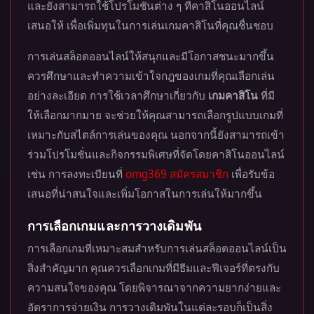
และยังสามารถใช้โปรโมชั่นต่าง ๆ ที่คาสิโนออนไลน์
เสนอให้ เพื่อเพิ่มทุนในการเล่นเกมคาสิโนที่คุณชื่นชอบ
การเล่นสล็อตออนไลน์ให้สนุกและมีโอกาสชนะมากขึ้น
ควรศึกษาและทำความเข้าใจกฎของเกมที่คุณเลือกเล่น
อย่างละเอียด การใช้เวลาศึกษาเกี่ยวกับ
เกมคาสิโน
ที่มี
ให้เลือกมากมาย จะช่วยให้คุณสามารถเลือกรูปแบบเกมที่
เหมาะกับสไตล์การเล่นของคุณ นอกจากนี้ยังสามารถเข้า
ร่วมโปรโมชั่นและกิจกรรมพิเศษที่จัดโดยคาสิโนออนไลน์
เช่น การลงทะเบียนที่
omg369 สมัครสมาชิก
เพื่อรับข้อ
เสนอที่น่าสนใจและเพิ่มโอกาสในการเล่นให้มากขึ้น
การเลือกเกมและการวางเดิมพัน
การเลือกเกมที่เหมาะสมสำหรับการเล่นสล็อตออนไลน์เป็น
สิ่งสำคัญมาก คุณควรเลือกเกมที่มีธีมและฟีเจอร์ที่ตรงกับ
ความสนใจของคุณ โดยพิจารณาจากความยากง่ายและ
อัตราการจ่ายเงิน การวางเดิมพันในแต่ละรอบก็เป็นสิ่ง