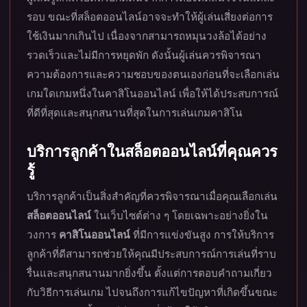
รอบ ขณะที่สล็อตออนไลน์อาจจะทำให้ผู้เล่นเสี่ยงต่อการ
ใช้เงินมากเกินไป เนื่องจากสามารถหมุนวงล้อได้อย่าง
รวดเร็วและไม่มีการหยุดพัก ดังนั้นผู้เล่นควรพิจารณา
ความต้องการและความชอบของตนเองก่อนที่จะเลือกเล่น
เกมใดเกมหนึ่งในคาสิโนออนไลน์ เพื่อให้ได้ประสบการณ์
ที่ดีที่สุดและสนุกสนานที่สุดในการเล่นเกมคาสิโน
บริการลูกค้าในสล็อตออนไลน์ที่คุณควร
รู้
บริการลูกค้าเป็นสิ่งสำคัญที่ควรพิจารณาเมื่อคุณเลือกเล่น
สล็อตออนไลน์
ในเว็บไซต์ต่าง ๆ โดยเฉพาะอย่างยิ่งใน
วงการ
คาสิโนออนไลน์
ที่มีการแข่งขันสูง การให้บริการ
ลูกค้าที่ดีสามารถช่วยให้คุณมีประสบการณ์การเล่นที่ราบ
รื่นและสนุกสนานมากยิ่งขึ้น ตั้งแต่การตอบคำถามเกี่ยว
กับวิธีการเล่นเกม ไปจนถึงการแก้ไขปัญหาที่เกิดขึ้นขณะ