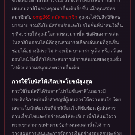
ช่วยเพิ่มโอกาสในการชนะ แต่ยังทำให้ประสบการณ์การ
เล่นเกมคาสิโนของคุณน่าตื่นเต้นยิ่งขึ้น เมื่อคุณสมัคร
สมาชิกกับ
omg369 สมัครสมาชิก
คุณจะได้รับสิทธิพิเศษ
มากมาย รวมถึงโบนัสต้อนรับและโปรโมชั่นที่น่าสนใจอื่น
ๆ ที่จะช่วยให้คุณมีโอกาสชนะมากขึ้น ข้อดีของการเล่น
ในคาสิโนออนไลน์คือคุณสามารถเลือกเล่นเกมที่คุณชื่น
ชอบได้อย่างอิสระ ไม่ว่าจะเป็น บาคาร่า รูเล็ต หรือ สล็อต
ออนไลน์ สิ่งนี้ทำให้ประสบการณ์การเล่นเกมของคุณเต็ม
ไปด้วยความสนุกและความตื่นเต้น
การใช้โบนัสให้เกิดประโยชน์สูงสุด
การใช้โบนัสที่ได้รับจากโปรโมชั่นคาสิโนอย่างมี
ประสิทธิภาพเป็นสิ่งสำคัญที่ผู้เล่นควรให้ความสนใจ โดย
เฉพาะโบนัสต้อนรับที่มักมีเงื่อนไขที่ซับซ้อน ผู้เล่นควร
อ่านเงื่อนไขและข้อกำหนดให้ละเอียด เพื่อให้แน่ใจว่า
พวกเขาสามารถทำตามข้อกำหนดเหล่านั้นได้ การ
วางแผนการเล่นและการจัดการเงินอย่างรอบคอบจะช่วย