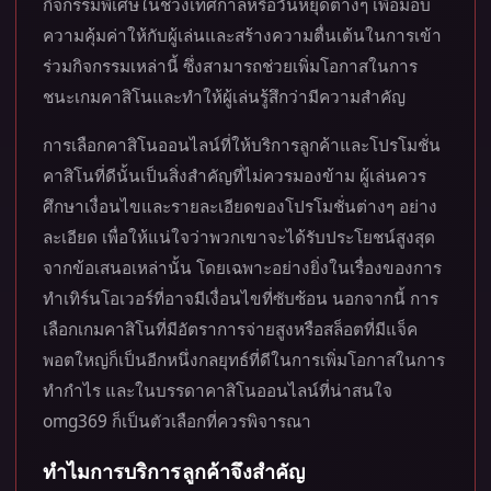
กิจกรรมพิเศษในช่วงเทศกาลหรือวันหยุดต่างๆ เพื่อมอบ
ความคุ้มค่าให้กับผู้เล่นและสร้างความตื่นเต้นในการเข้า
ร่วมกิจกรรมเหล่านี้ ซึ่งสามารถช่วยเพิ่มโอกาสในการ
ชนะเกมคาสิโนและทำให้ผู้เล่นรู้สึกว่ามีความสำคัญ
การเลือกคาสิโนออนไลน์ที่ให้บริการลูกค้าและโปรโมชั่น
คาสิโนที่ดีนั้นเป็นสิ่งสำคัญที่ไม่ควรมองข้าม ผู้เล่นควร
ศึกษาเงื่อนไขและรายละเอียดของโปรโมชั่นต่างๆ อย่าง
ละเอียด เพื่อให้แน่ใจว่าพวกเขาจะได้รับประโยชน์สูงสุด
จากข้อเสนอเหล่านั้น โดยเฉพาะอย่างยิ่งในเรื่องของการ
ทำเทิร์นโอเวอร์ที่อาจมีเงื่อนไขที่ซับซ้อน นอกจากนี้ การ
เลือกเกมคาสิโนที่มีอัตราการจ่ายสูงหรือสล็อตที่มีแจ็ค
พอตใหญ่ก็เป็นอีกหนึ่งกลยุทธ์ที่ดีในการเพิ่มโอกาสในการ
ทำกำไร และในบรรดาคาสิโนออนไลน์ที่น่าสนใจ
omg369 ก็เป็นตัวเลือกที่ควรพิจารณา
ทำไมการบริการลูกค้าจึงสำคัญ