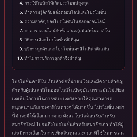
การใช้โบนัสให้เกิดประโยชน์สูงสุด
ทำความรู้จักกับสล็อตออนไลน์และโปรโมชั่น
ความสำคัญของโปรโมชั่นในสล็อตออนไลน์
บาคาร่าออนไลน์กับข้อเสนอสุดพิเศษในคาสิโน
วิธีการเลือกโปรโมชั่นที่ดีที่สุด
บริการลูกค้าและโปรโมชั่นคาสิโนที่น่าตื่นเต้น
ทำไมการบริการลูกค้าจึงสำคัญ
โปรโมชั่นคาสิโน เป็นหัวข้อที่น่าสนใจและมีความสำคัญ
สำหรับผู้เล่นคาสิโนออนไลน์ในปัจจุบัน เพราะมันไม่เพียง
แต่เพิ่มโอกาสในการชนะ แต่ยังช่วยให้คุณสามารถ
สนุกสนานกับเกมคาสิโนต่างๆ ได้มากขึ้น โปรโมชั่นเหล่า
นี้มักจะมีให้เลือกมากมาย ตั้งแต่โบนัสต้อนรับสำหรับ
สมาชิกใหม่ ไปจนถึงโปรโมชั่นสำหรับสมาชิกเก่า ทำให้ผู้
เล่นมีทางเลือกในการเพิ่มเงินทุนและเวลาที่ใช้ในการเล่น