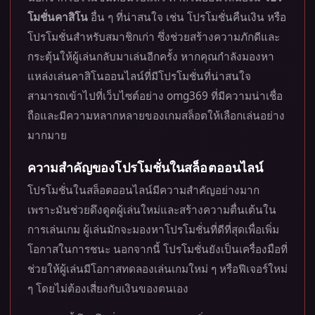
โมชั่นคาสิโน
อื่น ๆ ที่น่าสนใจ เช่น โปรโมชั่นคืนเงิน หรือ
โปรโมชั่นสำหรับสมาชิกเก่า ซึ่งช่วยสร้างความภักดีและ
กระตุ้นให้ผู้เล่นกลับมาเล่นอีกครั้ง หากคุณกำลังมองหา
แหล่งเล่นคาสิโนออนไลน์ที่มีโปรโมชั่นที่น่าสนใจ
สามารถเข้าไปที่เว็บไซต์อย่าง omg369 ที่มีความน่าเชื่อ
ถือและมีความหลากหลายของเกมสล็อตให้เลือกเล่นอย่าง
มากมาย
ความสำคัญของโปรโมชั่นในสล็อตออนไลน์
โปรโมชั่นในสล็อตออนไลน์มีความสำคัญอย่างมาก
เพราะมันช่วยดึงดูดผู้เล่นใหม่และสร้างความตื่นเต้นใน
การเล่นเกม ผู้เล่นมักจะมองหาโปรโมชั่นที่ดีที่สุดเพื่อเพิ่ม
โอกาสในการชนะ นอกจากนี้ โปรโมชั่นยังเป็นเครื่องมือที่
ช่วยให้ผู้เล่นมีโอกาสทดลองเล่นเกมใหม่ ๆ หรือฟีเจอร์ใหม่
ๆ โดยไม่ต้องเสี่ยงกับเงินของตนเอง