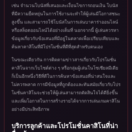
เช่น จำนวนโบนัสที่เสนอและเงื่อนไขการถอนเงิน โบนัส
ที่มีความยืดหยุ่นในการใช้งานจะทำให้ผู้เล่นมีโอกาสชนะ
สูงขึ้น และสามารถใช้โบนัสในการเล่นบาคาร่าออนไลน์
หรือสล็อตออนไลน์ได้อย่างเต็มที่ นอกจากนี้ ผู้เล่นควรหา
ข้อมูลเกี่ยวกับข้อเสนอที่มีอยู่ในตลาดเพื่อเปรียบเทียบและ
ค้นหาคาสิโนที่มีโปรโมชั่นที่ดีที่สุดสำหรับตนเอง
ในขณะเดียวกัน การติดตามข่าวสารเกี่ยวกับโปรโมชั่น
คาสิโนจากเว็บไซต์ต่าง ๆ หรือกลุ่มผู้เล่นในโซเชียลมีเดีย
ก็เป็นอีกหนึ่งวิธีที่ดีในการค้นหาข้อเสนอที่น่าสนใจและ
ไม่ควรพลาด การมีข้อมูลที่ถูกต้องและทันสมัยเกี่ยวกับโปร
โมชั่นคาสิโนจะช่วยให้ผู้เล่นสามารถตัดสินใจได้ดียิ่งขึ้น
และเพิ่มโอกาสในการสร้างรายได้จากการเล่นเกมคาสิโน
อย่างมีประสิทธิภาพ
บริการลูกค้าและโปรโมชั่นคาสิโนที่น่า