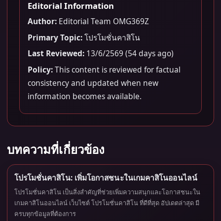
Editorial Information
Author:
Editorial Team OMG369Z
Primary Topic:
โปรโมชั่นคาสิโน
Last Reviewed:
13/6/2569 (54 days ago)
Policy:
This content is reviewed for factual
consistency and updated when new
information becomes available.
บทความที่เกี่ยวข้อง
โปรโมชั่นคาสิโน: เพิ่มโอกาสชนะในเกมคาสิโนออนไลน์
โปรโมชั่นคาสิโน เป็นสิ่งสำคัญที่ช่วยเพิ่มความสนุกและโอกาสชนะใน
เกมคาสิโนออนไลน์ เว็บไซต์ โปรโมชั่นคาสิโน ที่ดีที่สุด อัปเดตล่าสุด มี
ครบทุกข้อมูลที่ต้องการ