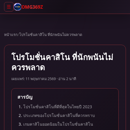
☰
OMG369Z
หน้าแรก
/
โปรโมชั่นคาสิโน ที่นักพนันไม่ควรพลาด
โปรโมชั่นคาสิโน ที่นักพนันไม่
ควรพลาด
เผยแพร่: 11 พฤษภาคม 2569
· อ่าน 2 นาที
สารบัญ
โปรโมชั่นคาสิโนที่ดีที่สุดในไทยปี 2023
ประเภทของโปรโมชั่นคาสิโนที่ควรทราบ
เกมคาสิโนยอดนิยมในโปรโมชั่นคาสิโน