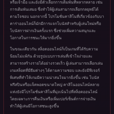
หรือเจ้ามือ และยังมีตัวเลือกการเดิมพันที่หลากหลาย เช่น
การเดิมพันเสมอ ซึ่งทำให้ผู้เล่นสามารถเลือกกลยุทธ์ได้
ตามใจชอบ นอกจากนี้ โปรโมชั่นคาสิโนที่เกี่ยวข้องกับบา
คาร่าออนไลน์ก็มักมีการแจกโบนัสสำหรับผู้เล่นใหม่หรือ
โบนัสการฝากเงินครั้งแรก ซึ่งช่วยเพิ่มความสนุกและ
โอกาสในการชนะให้มากยิ่งขึ้น
ในขณะเดียวกัน สล็อตออนไลน์ก็เป็นเกมที่ได้รับความ
นิยมไม่แพ้กัน ด้วยรูปแบบการเล่นที่เข้าใจง่ายและ
สามารถสร้างรายได้อย่างรวดเร็ว ผู้เล่นสามารถเลือกเล่น
เกมสล็อตที่มีธีมต่างๆ ได้ตามความชอบ และยังมีฟีเจอร์
พิเศษที่ทำให้เกมมีความน่าสนใจมากยิ่งขึ้น เช่น โบนัส
ฟรีสปินหรือแจ็คพอตขนาดใหญ่ คาสิโนออนไลน์หลาย
แห่งยังมีโปรโมชั่นคาสิโนที่มุ่งเน้นไปที่สล็อตออนไลน์
โดยเฉพาะการคืนเงินหรือเพิ่มเปอร์เซ็นต์การจ่ายเงิน
ทำให้ผู้เล่นมีโอกาสชนะสูงขึ้น