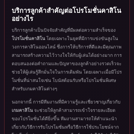
บริการลูกค้าสำคัญต่อโปรโมชั่นคาสิโน
อย่างไร
บริการลูกค้าเป็นปัจจัยสำคัญที่มีผลต่อความสำเร็จของ
โปรโมชั่นคาสิโน
โดยเฉพาะในยุคที่มีการแข่งขันสูงใน
วงการคาสิโนออนไลน์ ซึ่งการให้บริการที่ดีและมีคุณภาพ
สามารถสร้างความไว้วางใจให้กับผู้เล่นได้อย่างมาก การ
ตอบสนองต่อคำถามและปัญหาของลูกค้าอย่างรวดเร็วจะ
ช่วยให้ผู้เล่นรู้สึกมั่นใจในการเดิมพัน โดยเฉพาะเมื่อมีโปร
โมชั่นที่น่าสนใจเช่น โบนัสต้อนรับหรือโปรโมชั่นพิเศษ
สำหรับเกมคาสิโนต่างๆ
นอกจากนี้ การมีทีมงานที่มีความรู้และเชี่ยวชาญเกี่ยวกับ
เกมคาสิโน
จะช่วยให้ลูกค้าสามารถเข้าใจรายละเอียด
ของโปรโมชั่นได้ดียิ่งขึ้น ทีมงานสามารถให้คำแนะนำ
เกี่ยวกับวิธีการรับโปรโมชั่นหรือวิธีการใช้ประโยชน์จาก