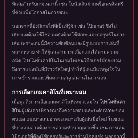
พิเศษสำหรับเกมเหล่านี้ เช่น โบนัสเงินฝากหรือเครดิตฟรี
ที่ช่วยเพิ่มโอกาสในการชนะ
นอกจากนี้ยังมีเกมไพ่ที่เป็นที่รู้จัก เช่น โป๊กเกอร์ ซึ่งไม่
เพียงแต่ต้องใช้โชค แต่ยังต้องใช้ทักษะและกลยุทธ์ในการ
เล่น เพราะเกมนี้มีความซับซ้อนและมีรูปแบบการเล่นที่
หลากหลาย ทำให้ผู้เล่นสามารถเลือกเล่นได้ตามความ
ถนัด โปรโมชั่นคาสิโนในเกมไพ่เช่นโป๊กเกอร์มักจะรวม
ถึงการแข่งขันที่มีรางวัลใหญ่ ทำให้ผู้เล่นมีแรงจูงใจใน
การเข้าร่วมและเพิ่มความสนุกสนานในการเล่น
การเลือกเกมคาสิโนที่เหมาะสม
เมื่อพูดถึงการเลือกเกมคาสิโนที่เหมาะสมใน
โปรโมชั่นคา
สิโน
ผู้เล่นควรพิจารณาถึงความชอบและระดับทักษะของ
ตนเอง เกมบางเกมอาจจะเหมาะกับผู้เล่นมือใหม่ ในขณะ
ที่บางเกมอาจต้องการความชำนาญมากขึ้น เช่น การเล่น
โป๊กเกอร์ที่ต้องใช้กลยุทธ์และการอ่านใจคู่แข่ง นอกจากนี้