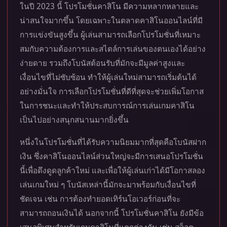
ในปี 2023 นี้ โปรโมชั่นคาสิโน มีความหลากหลายและ
น่าสนใจมากขึ้น โดยเฉพาะในตลาดคาสิโนออนไลน์ที่มี
การแข่งขันสูงขึ้น ผู้เล่นสามารถเลือกโปรโมชั่นที่เหมาะ
สมกับความต้องการและสไตล์การเล่นของตนเองได้อย่าง
ง่ายดาย รวมถึงโบนัสต้อนรับที่มักจะมีมูลค่าสูงและ
เงื่อนไขที่ไม่ซับซ้อน ทำให้ผู้เล่นใหม่สามารถเริ่มต้นได้
อย่างมั่นใจ การเลือกโปรโมชั่นที่ดีที่สุดจะช่วยเพิ่มโอกาส
ในการชนะและทำให้ประสบการณ์การเล่นเกมคาสิโน
เป็นไปอย่างสนุกสนานมากยิ่งขึ้น
หนึ่งในโปรโมชั่นที่ได้รับความนิยมมากที่สุดคือโบนัสฝาก
เงิน ซึ่งคาสิโนออนไลน์ส่วนใหญ่จะมีการเสนอโปรโมชั่น
นี้เพื่อดึงดูดลูกค้าใหม่ และเพื่อให้ผู้เล่นเก่าได้มีโอกาสลอง
เล่นเกมใหม่ ๆ โบนัสเหล่านี้มักจะมาพร้อมกับเงื่อนไขที่
ชัดเจน เช่น การต้องทำยอดเทิร์นโอเวอร์ก่อนที่จะ
สามารถถอนเงินได้ นอกจากนี้ โปรโมชั่นคาสิโน ยังมีข้อ