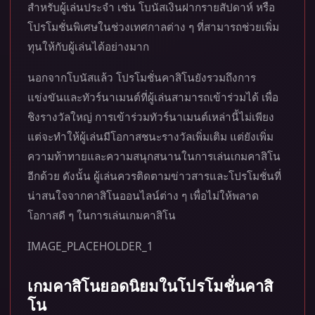
สำหรับผู้เล่นประจำ เช่น โบนัสเงินฝากรายสัปดาห์ หรือ
โปรโมชั่นพิเศษในช่วงเทศกาลต่าง ๆ ที่สามารถช่วยเพิ่ม
ทุนให้กับผู้เล่นได้อย่างมาก
นอกจากโบนัสแล้ว โปรโมชั่นคาสิโนยังรวมถึงการ
แข่งขันและทัวร์นาเมนต์ที่ผู้เล่นสามารถเข้าร่วมได้ เพื่อ
ชิงรางวัลใหญ่ การเข้าร่วมทัวร์นาเมนต์เหล่านี้ไม่เพียง
แต่จะทำให้ผู้เล่นมีโอกาสชนะรางวัลเพิ่มเติม แต่ยังเพิ่ม
ความท้าทายและความสนุกสนานในการเล่นเกมคาสิโน
อีกด้วย ดังนั้น ผู้เล่นควรติดตามข่าวสารและโปรโมชั่นที่
น่าสนใจจากคาสิโนออนไลน์ต่าง ๆ เพื่อไม่ให้พลาด
โอกาสดี ๆ ในการเล่นเกมคาสิโน
IMAGE_PLACEHOLDER_1
เกมคาสิโนยอดนิยมในโปรโมชั่นคาสิ
โน