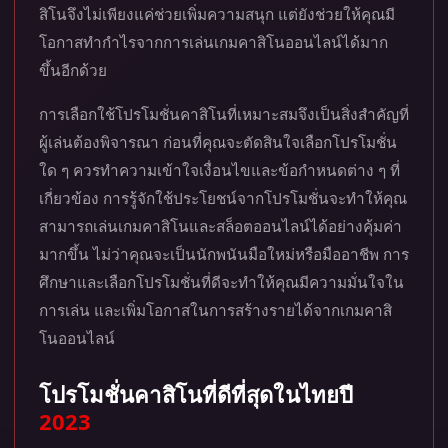
สิโนจึงไม่เพียงแค่ช่วยเพิ่มความสนุก แต่ยังช่วยให้คุณมี
โอกาสทำกำไรจากการเล่นเกมคาสิโนออนไลน์ได้มาก
ขึ้นอีกด้วย
การเลือกใช้โปรโมชั่นคาสิโนที่เหมาะสมจึงเป็นสิ่งสำคัญที่
ผู้เล่นต้องพิจารณา ก่อนที่คุณจะตัดสินใจเลือกโปรโมชั่น
ใด ๆ ควรทำความเข้าใจเงื่อนไขและข้อกำหนดต่าง ๆ ที่
เกี่ยวข้อง การรู้จักใช้ประโยชน์จากโปรโมชั่นจะทำให้คุณ
สามารถเล่นเกมคาสิโนและสล็อตออนไลน์ได้อย่างคุ้มค่า
มากขึ้น ไม่ว่าคุณจะเป็นนักพนันมือใหม่หรือมืออาชีพ การ
ศึกษาและเลือกโปรโมชั่นที่ดีจะทำให้คุณมีความมั่นใจใน
การเล่น และเพิ่มโอกาสในการสร้างรายได้จากเกมคาสิ
โนออนไลน์
โปรโมชั่นคาสิโนที่ดีที่สุดในไทยปี
2023