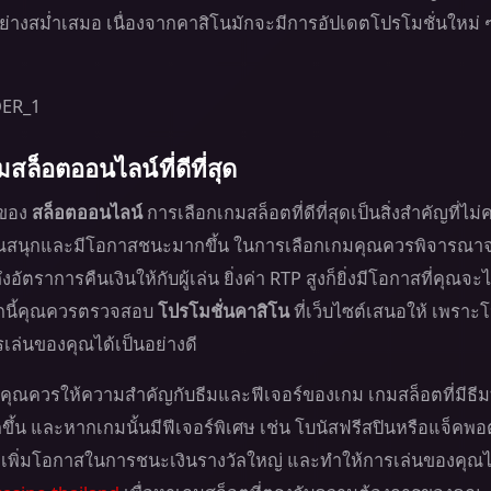
่างสม่ำเสมอ เนื่องจากคาสิโนมักจะมีการอัปเดตโปรโมชั่นใหม่ ๆ เพื
ER_1
สล็อตออนไลน์ที่ดีที่สุด
กของ
สล็อตออนไลน์
การเลือกเกมสล็อตที่ดีที่สุดเป็นสิ่งสำคัญที่ไ
้คุณสนุกและมีโอกาสชนะมากขึ้น ในการเลือกเกมคุณควรพิจารณาจ
ึงอัตราการคืนเงินให้กับผู้เล่น ยิ่งค่า RTP สูงก็ยิ่งมีโอกาสที่คุณจ
ากนี้คุณควรตรวจสอบ
โปรโมชั่นคาสิโน
ที่เว็บไซต์เสนอให้ เพราะโ
เล่นของคุณได้เป็นอย่างดี
คุณควรให้ความสำคัญกับธีมและฟีเจอร์ของเกม เกมสล็อตที่มีธี
้น และหากเกมนั้นมีฟีเจอร์พิเศษ เช่น โบนัสฟรีสปินหรือแจ็คพอต
รถเพิ่มโอกาสในการชนะเงินรางวัลใหญ่ และทำให้การเล่นของคุณไม่น