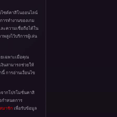
ว็บไซต์คาสิโนออนไลน์
าใจการทำงานของเกม
ละความเชื่อถือได้ใน
พสูงไว้บริการผู้เล่น
โดยเฉพาะเมื่อคุณ
เงินสามารถช่วยให้
นี้ การอ่านเงื่อนไข
ดจากโปรโมชั่นคาสิ
ีข้อกำหนดการ
สมาชิก
เพื่อรับข้อมูล