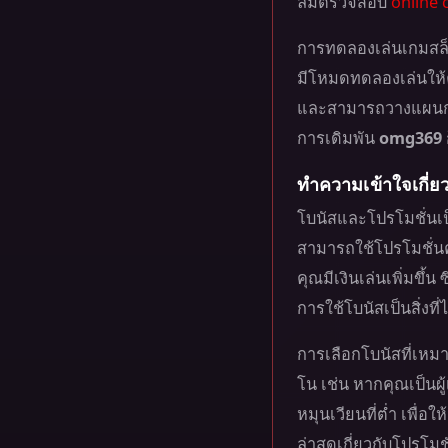
ลืมตรวจสอบ
online 
การทดลองเล่นเกมสล็อต
มีโหมดทดลองเล่นให้
และสามารถวางแผนการ
การเดิมพัน
omg369
ทำความเข้าใจเกี่ย
โบนัสและโปรโมชั่นเป็
สามารถใช้โปรโมชั่นค
คุณมีเงินเล่นเพิ่มขึ
การใช้โบนัสเป็นสิ่งท
การเลือกโบนัสที่เหม
โน เช่น หากคุณเป็นผู
หมุนเวียนที่ต่ำ เพื่อ
ล่าสุดเกี่ยวกับโปรโมช