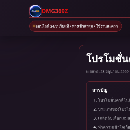
OMG369Z
ออนไลน์ 24/7 เว็บแท้ • ทางเข้าล่าสุด • ใช้งานสะดวก
หน้าแรก
/
โปรโมชั่นคาสิโน ที่น
โปรโมชั่น
เผยแพร่: 23 มิถุนายน 2569
สารบัญ
โปรโมชั่นคาสิโน
ประเภทของโปรโมชั
เคล็ดลับเลือกเกมสล
ทำความเข้าใจเกี่