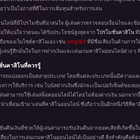
่ถือว่าเป็นโอกาสที่ดีในการเพิ่มทุนสำหรับการเล่น
ไลน์ที่มีโปรโมชั่นที่น่าสนใจ ผู้เล่นควรตรวจสอบเงื่อนไขและ
เพื่อให้แน่ใจว่าตนจะได้รับประโยชน์สูงสุดจาก
โปรโมชั่นคาสิโน
ที
ถือของเว็บไซต์คาสิโนเอง เช่น
omg369
ที่มีชื่อเสียงในด้านการ
้เล่นรู้สึกมั่นใจในการฝากเงินและเล่นเกมคาสิโนออนไลน์ต่าง ๆ ท
นคาสิโนที่ควรรู้
ารถแบ่งออกเป็นหลายประเภท โดยที่แต่ละประเภทนั้นมีความแต
งการให้บริการ เช่น โบนัสฝากเงินซึ่งมักจะเป็นเปอร์เซ็นต์ของย
ู้เล่นสามารถใช้เล่นสล็อตออนไลน์ได้โดยไม่ต้องฝากเงิน นอกจากนี้ย
พื่อนเข้ามาเล่นที่คาสิโนออนไลน์ ซึ่งถือว่าเป็นอีกหนึ่งวิธีที่คาสิ
่นคืนเงินที่ช่วยให้ผู้เล่นสามารถรับเงินคืนจากยอดเสียที่เกิดขึ้นใน
ี่ยงในการเล่นเกมคาสิโนออนไลน์ได้เป็นอย่างดี สิ่งสำคัญคือต้อ