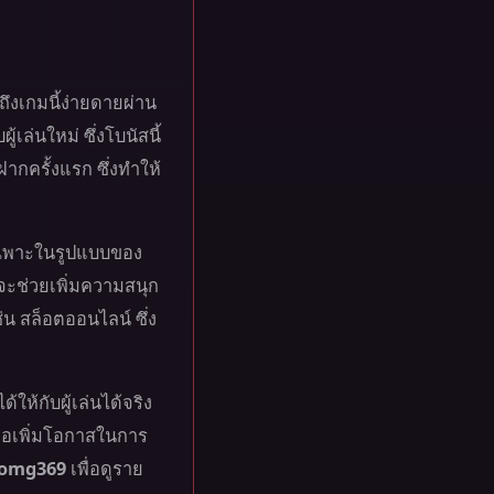
ึงเกมนี้ง่ายดายผ่าน
เล่นใหม่ ซึ่งโบนัสนี้
ากครั้งแรก ซึ่งทำให้
ยเฉพาะในรูปแบบของ
ี้จะช่วยเพิ่มความสนุก
ช่น สล็อตออนไลน์ ซึ่ง
ห้กับผู้เล่นได้จริง
ื่อเพิ่มโอกาสในการ
omg369
เพื่อดูราย