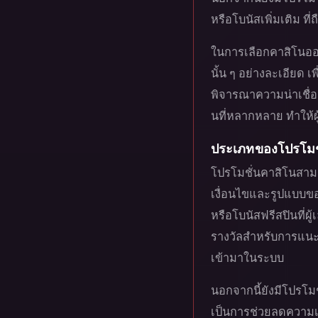
หรือโบนัสเพิ่มเติม ที
ในการเลือกคาสิโนออน
นั้น ๆ อย่างละเอียด 
พิจารณาความน่าเชื่อ
นที่หลากหลาย ทำให้ผู
ประเภทของโปรโมชั่
โปรโมชั่นคาสิโนสาม
เงื่อนไขและรูปแบบขอ
หรือโบนัสฟรีสปินที่ผ
รางวัลสำหรับการแนะนำเ
เข้ามาในระบบ
นอกจากนี้ยังมีโปรโมชั
เป็นการช่วยลดความเส