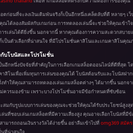
casino thailand
เพื่อหาเกมสล็อตที่ตรงกับความต้องการของคุณ
ก่อนที่จะลงเงินเดิมพันจริงก็เป็นอีกหนึ่งเคล็ดลับที่ดี หลายๆ เ
คุณได้ลองสัมผัสกับเกมก่อน การทดลองเล่นนี้จะช่วยให้คุณเข้
เล่นได้ดียิ่งขึ้น นอกจากนี้ หากคุณต้องการความสะดวกสบายแ
ก็เป็นตัวเลือกที่น่าสนใจ ที่มีโปรโมชั่นคาสิโนและเกมคาสิโนคุณภา
วกับโบนัสและโปรโมชั่น
นอีกหนึ่งปัจจัยที่สำคัญในการเลือกเกมสล็อตออนไลน์ที่ดีที่สุด 
าสิโนเพื่อเพิ่มทุนการเล่นของคุณได้ โบนัสต้อนรับและโบนัสฝาก
้น ซึ่งทำให้คุณสามารถทดลองเล่นเกมสล็อตต่างๆ ได้มากขึ้น นอกจาก
ี่ไม่ควรมองข้าม เพราะบางโปรโมชั่นอาจมีข้อกำหนดที่ซับซ้อน
าะสมกับรูปแบบการเล่นของคุณจะช่วยให้คุณได้รับประโยชน์สูงสุ
้เล่นที่ชอบเล่นเกมสล็อตที่มีความเสี่ยงสูง คุณอาจเลือกโบนัสที่ม
ให้สามารถถอนเงินรางวัลได้ง่ายขึ้น อย่าลืมเข้าไปที่
omg369 สมัคร
ั่นที่น่าสนใจ