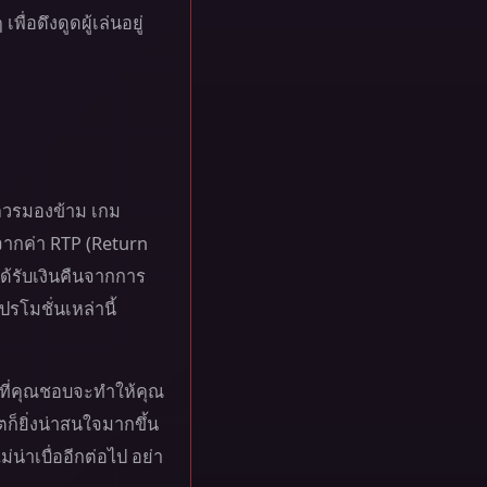
่อดึงดูดผู้เล่นอยู่
ม่ควรมองข้าม เกม
ากค่า RTP (Return
ะได้รับเงินคืนจากการ
ปรโมชั่นเหล่านี้
มที่คุณชอบจะทำให้คุณ
ก็ยิ่งน่าสนใจมากขึ้น
่าเบื่ออีกต่อไป อย่า