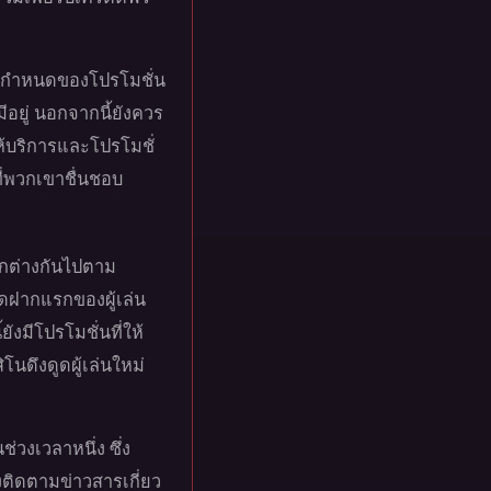
ข้อกำหนดของโปรโมชั่น
่มีอยู่ นอกจากนี้ยังควร
ให้บริการและโปรโมชั่
ี่พวกเขาชื่นชอบ
กต่างกันไปตาม
อดฝากแรกของผู้เล่น
ังมีโปรโมชั่นที่ให้
โนดึงดูดผู้เล่นใหม่
ช่วงเวลาหนึ่ง ซึ่ง
งติดตามข่าวสารเกี่ยว