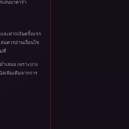
ารเล่นบาคาร่า
กและฝากเงินครั้งแรก
เล่นควรอ่านเงื่อนไข
ที่
งสม่ำเสมอ เพราะบาง
นัสเพิ่มเติมจากการ