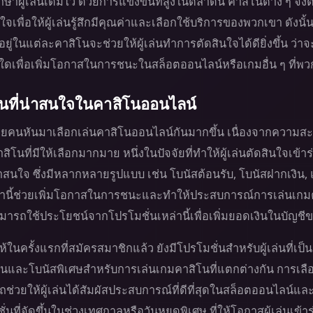
ักษาผู้เล่นเดิมไว้ ด้วยการแข่งขันที่สูงในตลาดนี้ คาสิโนต่าง ๆ จึง
พื่อให้ผู้เล่นรู้สึกมีคุณค่าและเลือกใช้บริการของพวกเขา ดังน
อยู่ในแต่ละคาสิโนจะช่วยให้ผู้เล่นทำการตัดสินใจได้ดียิ่งขึ้น ว่
ดเพื่อเพิ่มโอกาสในการชนะในสล็อตออนไลน์หรือเกมอื่น ๆ ที่พว
โนที่น่าสนใจในคาสิโนออนไลน์
่นหลายคนหันมาเลือกเล่นคาสิโนออนไลน์กันมากขึ้น เนื่องจากคว
ที่มีให้เลือกมากมาย หนึ่งในปัจจัยที่ทำให้ผู้เล่นตัดสินใจเข้
่าสนใจ ซึ่งมีหลากหลายรูปแบบ เช่น โบนัสต้อนรับ, โบนัสฝากเงิน,
ล่านี้ช่วยเพิ่มโอกาสในการชนะและทำให้ประสบการณ์การเล่นเกมค
ล่นสามารถใช้ประโยชน์จากโปรโมชั่นเหล่านี้เพื่อเพิ่มยอดเงินในบัญช
นครั้งแรกที่สมัครสมาชิกแล้ว ยังมีโปรโมชั่นสำหรับผู้เล่นที่เป็น
ะโบนัสพิเศษสำหรับการเล่นเกมคาสิโนที่แตกต่างกัน การเลื
่วยให้ผู้เล่นได้สัมผัสประสบการณ์ที่ดีที่สุดในสล็อตออนไลน์แล
่นที่จัดขึ้นในช่วงเทศกาลหรือวันหยุดพิเศษ ที่ให้โอกาสผู้เล่นเข้าร