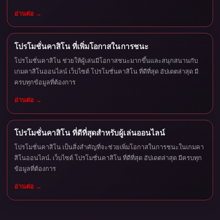
อ่านต่อ →
โปรโมชั่นคาสิโน ที่เพิ่มโอกาสในการชนะ
โปรโมชั่นคาสิโน ช่วยให้ผู้เล่นมีโอกาสชนะมากขึ้นและสนุกสนานกับ
เกมคาสิโนออนไลน์ เว็บไซต์ โปรโมชั่นคาสิโน ที่ดีที่สุด อัปเดตล่าสุด มี
ครบทุกข้อมูลที่ต้องการ
อ่านต่อ →
โปรโมชั่นคาสิโน ที่ดีที่สุดสำหรับผู้เล่นออนไลน์
โปรโมชั่นคาสิโน เป็นสิ่งสำคัญที่จะช่วยเพิ่มโอกาสในการชนะในเกมคา
สิโนออนไลน์. เว็บไซต์ โปรโมชั่นคาสิโน ที่ดีที่สุด อัปเดตล่าสุด มีครบทุก
ข้อมูลที่ต้องการ
อ่านต่อ →