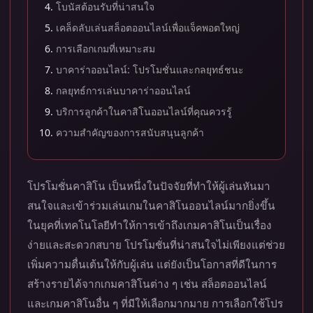
โบนัสต้อนรับที่น่าสนใจ
เคล็ดลับเล่นสล็อตออนไลน์เพื่อแจ็คพอตใหญ่
การเลือกเกมที่เหมาะสม
บาคาร่าออนไลน์: โปรโมชั่นและกลยุทธ์ชนะ
กลยุทธ์การเล่นบาคาร่าออนไลน์
บริการลูกค้าในคาสิโนออนไลน์ที่คุณควรรู้
ความสำคัญของการสนับสนุนลูกค้า
โปรโมชั่นคาสิโน เป็นหนึ่งในปัจจัยที่ทำให้ผู้เล่นหันมา
สนใจและเข้าร่วมเล่นเกมในคาสิโนออนไลน์มากยิ่งขึ้น
ในยุคที่เทคโนโลยีทำให้การเข้าถึงเกมคาสิโนเป็นเรื่อง
ง่ายและสะดวกสบาย โปรโมชั่นที่น่าสนใจไม่เพียงแต่ช่วย
เพิ่มความตื่นเต้นให้กับผู้เล่น แต่ยังเป็นโอกาสที่ดีในการ
สร้างรายได้จากเกมคาสิโนต่าง ๆ เช่น สล็อตออนไลน์
และเกมคาสิโนอื่น ๆ ที่มีให้เลือกมากมาย การเลือกใช้โปร