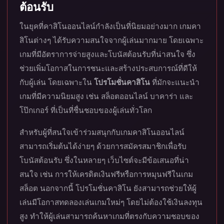
ต้อนรับ
ในยุคที่คาสิโนออนไลน์กำลังเป็นที่นิยมอย่างมาก เกมคา
สิโนต่างๆ ได้รับความสนใจจากผู้เล่นมากมาย โดยเฉพาะ
เกมที่มีอัตราการจ่ายสูงและโบนัสต้อนรับที่น่าสนใจ ซึ่ง
ช่วยเพิ่มโอกาสในการชนะและสร้างประสบการณ์ที่ดีให้
กับผู้เล่น โดยเฉพาะใน
โปรโมชั่นคาสิโน
ที่มักจะแนะนำ
เกมที่มีความนิยมสูง เช่น สล็อตออนไลน์ บาคาร่า และ
โป๊กเกอร์ ที่เป็นที่ชื่นชอบของผู้เล่นทั่วโลก
สำหรับผู้ที่สนใจเข้าร่วมสนุกกับเกมคาสิโนออนไลน์
สามารถเริ่มต้นได้ง่ายๆ ด้วยการสมัครสมาชิกเพื่อรับ
โบนัสต้อนรับ ซึ่งในหลายๆ เว็บไซต์จะมีข้อเสนอที่น่า
สนใจ เช่น การให้เครดิตเงินฟรีหรือการหมุนฟรีในเกม
สล็อต นอกจากนี้ โปรโมชั่นคาสิโน ยังสามารถช่วยให้ผู้
เล่นมีโอกาสทดลองเล่นเกมใหม่ๆ โดยไม่ต้องใช้เงินลงทุน
สูง ทำให้ผู้เล่นสามารถค้นหาเกมที่ตรงกับความชอบของ