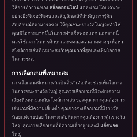
วิธีการทำงานของ
สล็อตออนไลน์
แต่ละเกม โดยเฉพาะ
อย่างยิ่งฟีเจอร์พิเศษและสัญลักษณ์ที่สำคัญ การรู้จัก
สัญลักษณ์ที่สามารถช่วยให้คุณชนะรางวัลใหญ่จะทำให้
คุณมีโอกาสมากขึ้นในการทำแจ็คพอตแตก นอกจากนี้
ควรใช้เวลาในการศึกษาและทดลองเล่นเกมต่างๆ เพื่อหา
สไตล์การเล่นที่เหมาะสมกับคุณมากที่สุดและเพิ่มโอกาส
ในการชนะ
การเลือกเกมที่เหมาะสม
การเลือกเกมที่เหมาะสมเป็นสิ่งสำคัญที่จะช่วยเพิ่มโอกาส
ในการชนะรางวัลใหญ่ คุณควรเลือกเกมที่มีระดับความ
เสี่ยงที่เหมาะสมกับสไตล์การเล่นของคุณ หากคุณต้องการ
เล่นเกมที่มีความเสี่ยงต่ำ คุณอาจจะเลือกเกมที่มีรางวัล
น้อยแต่จ่ายบ่อย ในทางกลับกันหากคุณต้องการลุ้นรางวัล
ใหญ่ คุณอาจเลือกเกมที่มีความเสี่ยงสูงและมี
แจ็คพอต
ใหญ่