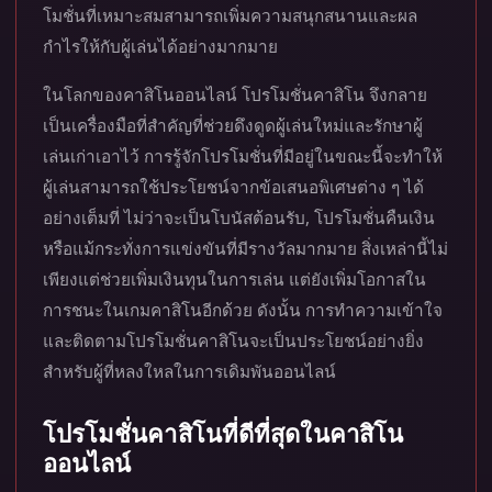
โมชั่นที่เหมาะสมสามารถเพิ่มความสนุกสนานและผล
กำไรให้กับผู้เล่นได้อย่างมากมาย
ในโลกของคาสิโนออนไลน์ โปรโมชั่นคาสิโน จึงกลาย
เป็นเครื่องมือที่สำคัญที่ช่วยดึงดูดผู้เล่นใหม่และรักษาผู้
เล่นเก่าเอาไว้ การรู้จักโปรโมชั่นที่มีอยู่ในขณะนี้จะทำให้
ผู้เล่นสามารถใช้ประโยชน์จากข้อเสนอพิเศษต่าง ๆ ได้
อย่างเต็มที่ ไม่ว่าจะเป็นโบนัสต้อนรับ, โปรโมชั่นคืนเงิน
หรือแม้กระทั่งการแข่งขันที่มีรางวัลมากมาย สิ่งเหล่านี้ไม่
เพียงแต่ช่วยเพิ่มเงินทุนในการเล่น แต่ยังเพิ่มโอกาสใน
การชนะในเกมคาสิโนอีกด้วย ดังนั้น การทำความเข้าใจ
และติดตามโปรโมชั่นคาสิโนจะเป็นประโยชน์อย่างยิ่ง
สำหรับผู้ที่หลงใหลในการเดิมพันออนไลน์
โปรโมชั่นคาสิโนที่ดีที่สุดในคาสิโน
ออนไลน์