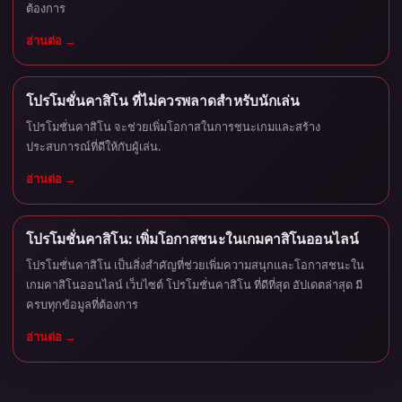
ต้องการ
อ่านต่อ →
โปรโมชั่นคาสิโน ที่ไม่ควรพลาดสำหรับนักเล่น
โปรโมชั่นคาสิโน จะช่วยเพิ่มโอกาสในการชนะเกมและสร้าง
ประสบการณ์ที่ดีให้กับผู้เล่น.
อ่านต่อ →
โปรโมชั่นคาสิโน: เพิ่มโอกาสชนะในเกมคาสิโนออนไลน์
โปรโมชั่นคาสิโน เป็นสิ่งสำคัญที่ช่วยเพิ่มความสนุกและโอกาสชนะใน
เกมคาสิโนออนไลน์ เว็บไซต์ โปรโมชั่นคาสิโน ที่ดีที่สุด อัปเดตล่าสุด มี
ครบทุกข้อมูลที่ต้องการ
อ่านต่อ →