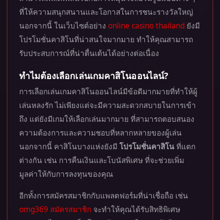
ที่ให้ความสนุกสนานและโอกาสในการชนะรางวัลใหญ่
นอกจากนี้ ในเว็บไซต์อย่าง
online casino thailand
ยังมี
โปรโมชั่นคาสิโนที่น่าสนใจมากมาย ทำให้คุณสามารถ
รับประสบการณ์ที่น่าตื่นเต้นได้อย่างต่อเนื่อง
ทำไมต้องเลือกเล่นเกมคาสิโนออนไลน์?
การเลือกเล่นเกมคาสิโนออนไลน์มีข้อดีมากมายที่ทำให้ผู้
เล่นหลงรัก ไม่เพียงแต่จะมีความสะดวกสบายในการเข้า
ถึง แต่ยังมีเกมให้เลือกเล่นมากมาย ที่สามารถตอบสนอง
ความต้องการและความชอบที่หลากหลายของผู้เล่น
นอกจากนี้ คาสิโนบางแห่งยังมี
โปรโมชั่นคาสิโน
ที่แตก
ต่างกัน เช่น การคืนเงินและโบนัสพิเศษ ที่จะช่วยเพิ่ม
มูลค่าให้กับการลงทุนของคุณ
อีกทั้งการสมัครสมาชิกกับแพลตฟอร์มที่น่าเชื่อถือ เช่น
omg369 สมัครสมาชิก
จะทำให้คุณได้รับสิทธิพิเศษ