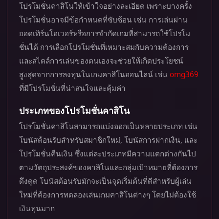
โปรโมชั่นคาสิโนให้เข้าใจอย่างละเอียด เพราะบางครั้ง
โปรโมชั่นอาจมีข้อกำหนดที่ซับซ้อน เช่น การเล่นผ่าน
ยอดเทิร์นโอเวอร์หรือการจำกัดเกมที่สามารถใช้โปรโม
ชั่นได้ การเลือกโปรโมชั่นที่เหมาะสมกับความต้องการ
และสไตล์การเล่นของตนเองจะช่วยให้เกิดประโยชน์
สูงสุดจากการลงทุนในเกมคาสิโนออนไลน์ เช่น
omg369
ที่มีโปรโมชั่นที่น่าสนใจและคุ้มค่า
ประเภทของโปรโมชั่นคาสิโน
โปรโมชั่นคาสิโนสามารถแบ่งออกเป็นหลายประเภท เช่น
โบนัสต้อนรับสำหรับสมาชิกใหม่, โบนัสการฝากเงิน, และ
โปรโมชั่นคืนเงิน ซึ่งแต่ละประเภทมีความแตกต่างกันไป
ตามวัตถุประสงค์ของคาสิโนและกลุ่มเป้าหมายที่ต้องการ
ดึงดูด โบนัสต้อนรับมักจะเป็นจุดเริ่มต้นที่ดีสำหรับผู้เล่น
ใหม่ที่ต้องการทดลองเล่นเกมคาสิโนต่างๆ โดยไม่ต้องใช้
เงินทุนมาก