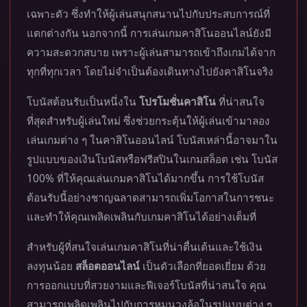
เฉพาะตัว ซึ่งทำให้ผู้เล่นสนุกสนานไปกับประสบการณ์ที่
แตกต่างกัน นอกจากนี้ การเล่นเกมคาสิโนออนไลน์ยังมี
ความสะดวกสบาย เพราะผู้เล่นสามารถเข้าถึงเกมได้จาก
ทุกที่ทุกเวลา โดยไม่จำเป็นต้องเดินทางไปยังคาสิโนจริง
โบนัสต้อนรับเป็นหนึ่งใน
โปรโมชั่นคาสิโน
ที่น่าสนใจ
ที่สุดสำหรับผู้เล่นใหม่ ซึ่งช่วยกระตุ้นให้ผู้เล่นเข้ามาลอง
เล่นเกมต่าง ๆ ในคาสิโนออนไลน์ โบนัสเหล่านี้อาจมาใน
รูปแบบของเงินโบนัสหรือฟรีสปินในเกมสล็อต เช่น โบนัส
100% ที่ให้คุณเล่นเกมคาสิโนได้มากขึ้น การใช้โบนัส
ต้อนรับนี้อย่างชาญฉลาดสามารถเพิ่มโอกาสในการชนะ
และทำให้คุณเพลิดเพลินกับเกมคาสิโนได้อย่างเต็มที่
สำหรับผู้ที่สนใจเล่นเกมคาสิโนที่น่าตื่นเต้นและใช้เงิน
ลงทุนน้อย
สล็อตออนไลน์
เป็นตัวเลือกที่ยอดเยี่ยม ด้วย
การออกแบบที่สวยงามและฟีเจอร์โบนัสที่น่าสนใจ คุณ
สามารถเพลิดเพลินไปกับการหมุนวงล้อในรูปแบบต่าง ๆ