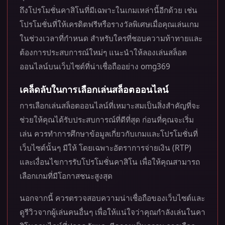
ถึงโปรโมชั่นคาสิโนที่มีเฉพาะในเกมเหล่านี้อีกด้วย เช่น
โปรโมชั่นที่ให้เครดิตฟรีหรือรางวัลพิเศษเมื่อคุณเล่นเกม
ในช่วงเวลาที่กำหนด สำหรับใครที่ชอบความท้าทายและ
ต้องการประสบการณ์ใหม่ๆ แนะนำให้ลองเล่นสล็อต
ออนไลน์บนเว็บไซต์ที่น่าเชื่อถืออย่าง omg369
เคล็ดลับในการเลือกเล่นสล็อตออนไลน์
การเลือกเล่นสล็อตออนไลน์ที่เหมาะสมเป็นสิ่งสำคัญที่จะ
ช่วยให้คุณได้รับประสบการณ์ที่ดีที่สุด ก่อนที่คุณจะเริ่ม
เล่น ควรทำการศึกษาข้อมูลเกี่ยวกับเกมและโปรโมชั่นที่
เว็บไซต์นั้นๆ มีให้ โดยเฉพาะอัตราการจ่ายเงิน (RTP)
และเงื่อนไขการรับโปรโมชั่นคาสิโน เพื่อให้คุณสามารถ
เลือกเกมที่มีโอกาสชนะสูงสุด
นอกจากนี้ ควรตรวจสอบความน่าเชื่อถือของเว็บไซต์และ
ดูรีวิวจากผู้เล่นคนอื่นๆ เพื่อให้แน่ใจว่าคุณกำลังเล่นในคา