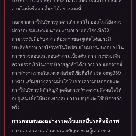
ประสบการณ์ที่ดีที่สุด และสามารถเพลิดเพลินไปกับสล็อต
ออนไลน์หรือเกมอื่นๆ ได้อย่างเต็มที่
นอกจากการให้บริการลูกค้าแล้ว คาสิโนออนไลน์ยังควร
มีการอบรมและพัฒนาทีมงานอย่างต่อเนื่องเพื่อให้
สามารถรับมือกับความต้องการของผู้เล่นได้อย่างมี
ประสิทธิภาพ การใช้เทคโนโลยีสมัยใหม่ เช่น ระบบ AI ใน
การตรวจสอบและตอบคำถามเบื้องต้น สามารถช่วยเพิ่ม
ความรวดเร็วในการบริการลูกค้าได้อย่างมาก นอกจากนี้
การทำงานร่วมกับแพลตฟอร์มที่เชื่อถือได้ เช่น omg369
ยังช่วยเสริมสร้างความมั่นใจในด้านความปลอดภัยและ
การให้บริการ ที่สำคัญที่สุดคือการสร้างความพึงพอใจให้
กับผู้เล่น เพื่อให้พวกเขากลับมาร่วมสนุกและใช้บริการอีก
ครั้ง
การตอบสนองอย่างรวดเร็วและมีประสิทธิภาพ
การตอบสนองต่อคำถามและปัญหาของผู้เล่นอย่าง