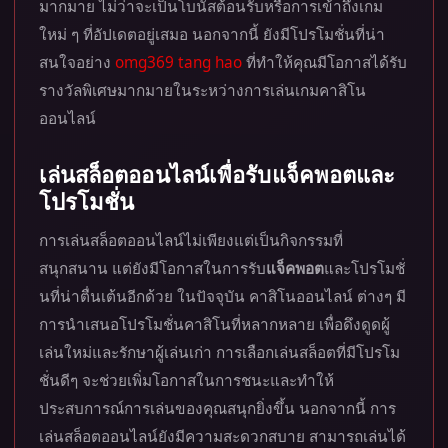
มากมาย ไม่ว่าจะเป็นโบนัสต้อนรับหรือการเข้าถึงเกม
ใหม่ ๆ ที่อัปเดตอยู่เสมอ นอกจากนี้ ยังมีโปรโมชั่นที่น่า
สนใจอย่าง
omg369 tang hao
ที่ทำให้คุณมีโอกาสได้รับ
รางวัลพิเศษมากมายในระหว่างการเล่นเกมคาสิโน
ออนไลน์
เล่นสล็อตออนไลน์เพื่อรับแจ็คพอตและ
โปรโมชั่น
การเล่นสล็อตออนไลน์ไม่เพียงแต่เป็นกิจกรรมที่
สนุกสนาน แต่ยังมีโอกาสในการรับ
แจ็คพอต
และโปรโมชั่
นที่น่าตื่นเต้นอีกด้วย ในปัจจุบัน คาสิโนออนไลน์ ต่างๆ มี
การนำเสนอโปรโมชั่นคาสิโนที่หลากหลาย เพื่อดึงดูดผู้
เล่นใหม่และรักษาผู้เล่นเก่า การเลือกเล่นสล็อตที่มีโปรโม
ชั่นดีๆ จะช่วยเพิ่มโอกาสในการชนะและทำให้
ประสบการณ์การเล่นของคุณสนุกยิ่งขึ้น นอกจากนี้ การ
เล่นสล็อตออนไลน์ยังมีความสะดวกสบาย สามารถเล่นได้