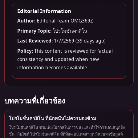
Editorial Information
Author:
Editorial Team OMG369Z
Primary Topic:
โปรโมชั่นคาสิโน
Last Reviewed:
1/7/2569 (39 days ago)
Policy:
This content is reviewed for factual
consistency and updated when new
information becomes available.
บทความที่เกี่ยวข้อง
โปรโมชั่นคาสิโน ที่นักพนันไม่ควรมองข้าม
โปรโมชั่นคาสิโน ช่วยเพิ่มโอกาสในการชนะและทำให้การเล่นสนุกยิ่ง
ขึ้น. เว็บไซต์ โปรโมชั่นคาสิโน ที่ดีที่สุด อัปเดตล่าสุด มีครบทุกข้อมูลที่