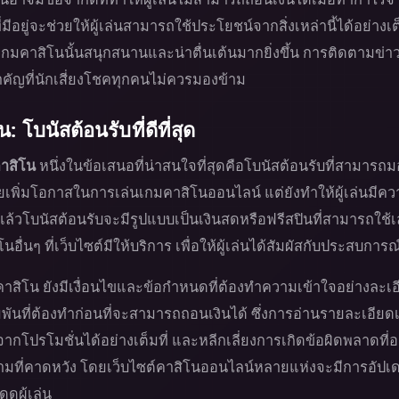
มีอยู่จะช่วยให้ผู้เล่นสามารถใช้ประโยชน์จากสิ่งเหล่านี้ได้อย่างเต็
มคาสิโนนั้นสนุกสนานและน่าตื่นเต้นมากยิ่งขึ้น การติดตามข่า
งสำคัญที่นักเสี่ยงโชคทุกคนไม่ควรมองข้าม
 โบนัสต้อนรับที่ดีที่สุด
าสิโน
หนึ่งในข้อเสนอที่น่าสนใจที่สุดคือโบนัสต้อนรับที่สามารถมอบ
่วยเพิ่มโอกาสในการเล่นเกมคาสิโนออนไลน์ แต่ยังทำให้ผู้เล่นมีค
ปแล้วโบนัสต้อนรับจะมีรูปแบบเป็นเงินสดหรือฟรีสปินที่สามารถใช้
ื่นๆ ที่เว็บไซต์มีให้บริการ เพื่อให้ผู้เล่นได้สัมผัสกับประสบการณ์
คาสิโน ยังมีเงื่อนไขและข้อกำหนดที่ต้องทำความเข้าใจอย่างละเอ
พันที่ต้องทำก่อนที่จะสามารถถอนเงินได้ ซึ่งการอ่านรายละเอียดเหล
กโปรโมชั่นได้อย่างเต็มที่ และหลีกเลี่ยงการเกิดข้อผิดพลาดที่อ
ามที่คาดหวัง โดยเว็บไซต์คาสิโนออนไลน์หลายแห่งจะมีการอัปเ
ูดผู้เล่น