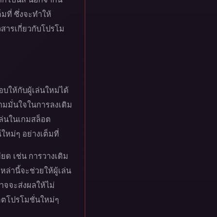
มที่ ซึ่งจะทำให้
วสารเกี่ยวกับโปรโม
ให้กับผู้เล่นใหม่ได้
วามมั่นใจในการลงเดิม
เล่นในเกมสล็อต
ใหม่ๆ อย่างเต็มที่
ียด เช่น การวางเดิม
่านี้จะช่วยให้ผู้เล่น
าจจะส่งผลให้ไม่
ดตโปรโมชั่นใหม่ๆ