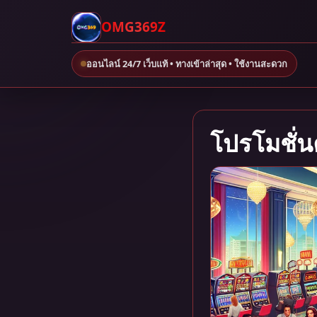
OMG369Z
ออนไลน์ 24/7 เว็บแท้ • ทางเข้าล่าสุด • ใช้งานสะดวก
หน้าแรก
/
โปรโมชั่นคาสิโน ที่นั
โปรโมชั่น