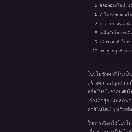
สล็อตออนไลน์: แจ็
ทำไมสล็อตออนไลน์
บาคาร่าออนไลน์: วิ
เคล็ดลับในการเลื
บริการลูกค้าในคาสิ
การดูแลลูกค้าแ
โปรโมชั่นคาสิโน เป
สร้างความสนุกสนานใ
หรือโปรโมชั่นพิเศษใน
เก่าให้อยู่กับแพลตฟ
คาสิโนใหม่ ๆ หรือสล
ในการเลือกใช้โปรโมชั่
เนื่องจากบางโปรโมชั่