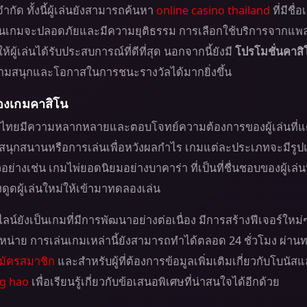
ำกัด ทั้งนี้ผู้เล่นยังสามารถค้นหา
online casino thailand
ที่มีชื่
รเล่นเกมจะปลอดภัยและมีความยุติธรรม การเลือกใช้บริการจากแพ
ผู้เล่นได้รับประสบการณ์ที่ดีที่สุด นอกจากนี้ยังมี
โปรโมชั่นคาสิ
่มความสนุกและโอกาสในการชนะรางวัลได้มากยิ่งขึ้น
งเกมคาสิโน
ทยมีความหลากหลายและตอบโจทย์ความต้องการของผู้เล่นที่แตก
มสนุกสนานหรือการเล่นเพื่อหวังผลกำไร เกมแต่ละประเภทจะมีรู
ย่างเช่น เกมไพ่ยอดนิยมอย่างบาคาร่า ที่เป็นที่ชื่นชอบของผู้เ
ึงดูดผู้เล่นใหม่ให้เข้ามาทดลองเล่น
น์ยังเป็นเกมที่มีการพัฒนาอย่างต่อเนื่อง มีการสร้างฟีเจอร์ใหม่
เบื่อหน่าย การเล่นเกมเหล่านี้ยังสามารถทำได้ตลอด 24 ชั่วโมง ผ่า
มัครสมาชิก
และสำหรับผู้ที่ต้องการข้อมูลเพิ่มเติมเกี่ยวกับโบน
g hao
เพื่อเรียนรู้เกี่ยวกับข้อเสนอพิเศษที่น่าสนใจได้อีกด้วย