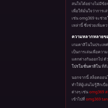
สนใจได้อย่างไม่มีข้อจ
เพื่อให้มั่นใจว่ากา
เช่น omg369 จะช่วยให้
เหล่านี้ ซึ่งช่วยเพิ
ความหลากหลายขอ
เกมคาสิโนในประเทศไ
เป็นการเล่นเพื่อควา
แตกต่างกันออกไป ตัวอ
โปรโมชั่นคาสิโน
ที่ด
นอกจากนี้ สล็อตออนไล
ทำให้ผู้เล่นไม่รู้สึก
ต่างๆ เช่น
omg369 ส
เข้าไปที่
omg369 tan